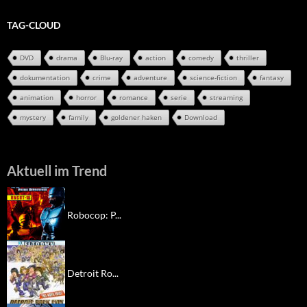
TAG-CLOUD
DVD
drama
Blu-ray
action
comedy
thriller
dokumentation
crime
adventure
science-fiction
fantasy
animation
horror
romance
serie
streaming
mystery
family
goldener haken
Download
Aktuell im Trend
Robocop: P...
Detroit Ro...