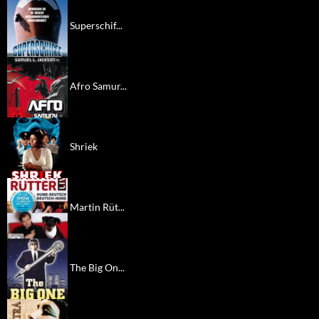
Superschif...
Afro Samur...
Shriek
Martin Rüt...
The Big On...