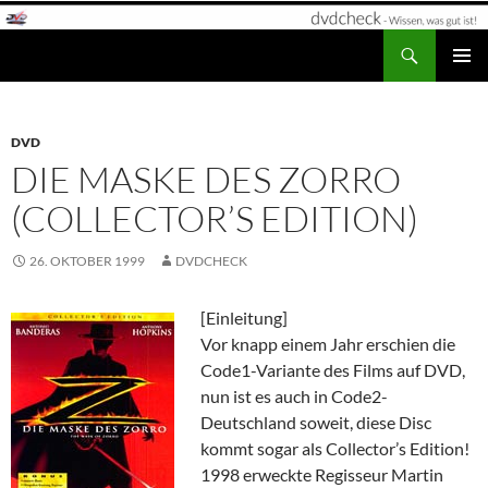
Zum
Inhalt
Suchen
dvdcheck – Wissen, was gut ist!
springen
PRIMÄR
MENÜ
DVD
DIE MASKE DES ZORRO
(COLLECTOR’S EDITION)
26. OKTOBER 1999
DVDCHECK
[Einleitung]
Vor knapp einem Jahr erschien die
Code1-Variante des Films auf DVD,
nun ist es auch in Code2-
Deutschland soweit, diese Disc
kommt sogar als Collector’s Edition!
1998 erweckte Regisseur Martin