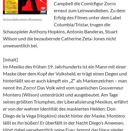
Campbell die Comicfigur Zorro
erneut zum Leinwandleben. Zu dem
Erfolg des Filmes unter dem Label
Action/Adventure/Romance
Columbia/Tristar, trugen die
Schauspieler Anthony Hopkins, Antonio Banderas, Stuart
Wilson und die bezaubernde Catherine Zeta-Jones nicht
unwesentlich bei.
[Inhalt]
Im Mexiko des frühen 19. Jahrhunderts ist ein Mann mit einer
Maske über dem Kopf der Volksheld, er trägt einen Degen und
hinterläßt wo er auch kämpft ein „Z“ als Markenzeichen – man
nennt ihn Zorro! Das Volk wird vom spanischen Gouverneur
Montero (Wilson) unterdrückt und ausgebeutet. Am Tage
seines größten Triumphes, der Liberalisierung Mexikos, erfährt
er von der wahren Identität des maskierten Helden: Don
Diego de la Vega (Hopkins) steckt hinter der Maske. Montero
läßt es ihn büßen! Er überfällt in der Nacht Diego’s Anwesen,
tötet dabei versehentlich seine Frau, brennt das Haus nieder,