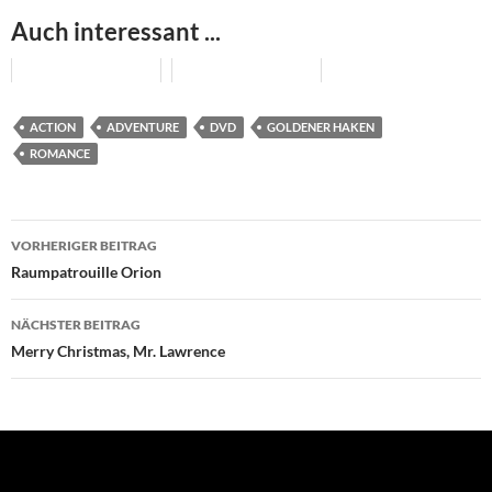
Auch interessant ...
ACTION
ADVENTURE
DVD
GOLDENER HAKEN
ROMANCE
Beitragsnavigation
VORHERIGER BEITRAG
Raumpatrouille Orion
NÄCHSTER BEITRAG
Merry Christmas, Mr. Lawrence