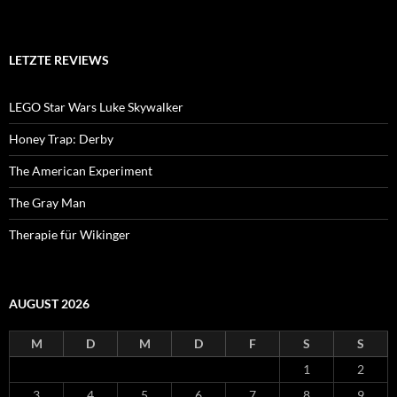
LETZTE REVIEWS
LEGO Star Wars Luke Skywalker
Honey Trap: Derby
The American Experiment
The Gray Man
Therapie für Wikinger
AUGUST 2026
M
D
M
D
F
S
S
1
2
3
4
5
6
7
8
9