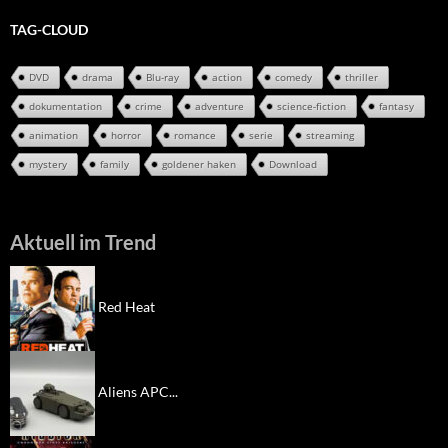
TAG-CLOUD
DVD
drama
Blu-ray
action
comedy
thriller
dokumentation
crime
adventure
science-fiction
fantasy
animation
horror
romance
serie
streaming
mystery
family
goldener haken
Download
Aktuell im Trend
Red Heat
Aliens APC...