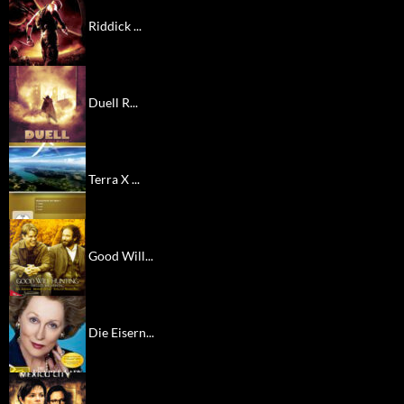
Riddick ...
Duell R...
Terra X ...
Good Will...
Die Eisern...