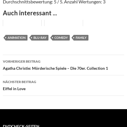
Durchschnittsbewertung:
5
/ 5. Anzahl Wertungen:
3
Auch interessant ...
ANIMATION
BLU-RAY
COMEDY
FAMILY
Beitragsnavigation
VORHERIGER BEITRAG
Agatha Christie: Mörderische Spiele – Die 70er. Collection 1
NÄCHSTER BEITRAG
Eiffel in Love
DVDCHECK-SEITEN