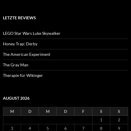
LETZTE REVIEWS
LEGO Star Wars Luke Skywalker
Honey Trap: Derby
The American Experiment
The Gray Man
Therapie für Wikinger
AUGUST 2026
M
D
M
D
F
S
S
1
2
3
4
5
6
7
8
9