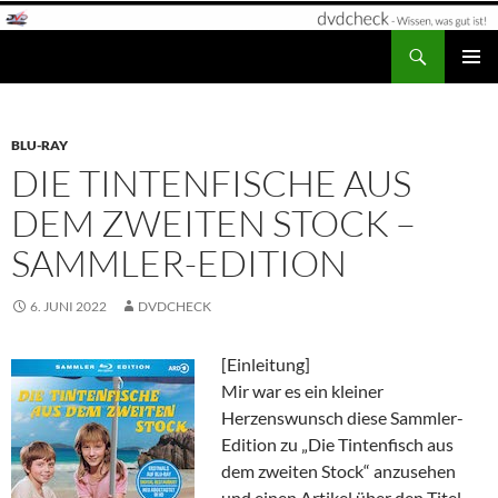
Zum
Inhalt
Suchen
dvdcheck – Wissen, was gut ist!
springen
PRIMÄR
MENÜ
BLU-RAY
DIE TINTENFISCHE AUS
DEM ZWEITEN STOCK –
SAMMLER-EDITION
6. JUNI 2022
DVDCHECK
[Einleitung]
Mir war es ein kleiner
Herzenswunsch diese Sammler-
Edition zu „Die Tintenfisch aus
dem zweiten Stock“ anzusehen
und einen Artikel über den Titel