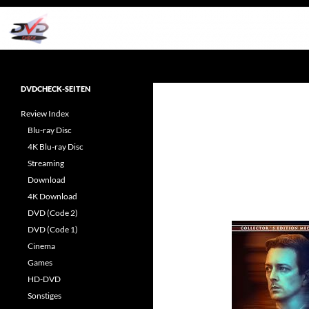
Zum
Inhalt
springen
Suchen
dvdcheck – Wissen, was gut ist!
Reviews rund ums Heimkino &
DVDCHECK-SEITEN
Popkultur
Review Index
Blu-ray Disc
4K Blu-ray Disc
Streaming
Download
4K Download
DVD (Code 2)
DVD (Code 1)
Cinema
Games
HD-DVD
Sonstiges