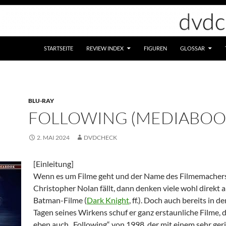
STARTSEITE
REVIEW INDEX
FIGUREN
GLOSSAR
BLU-RAY
FOLLOWING (MEDIABOO
2. MAI 2024
DVDCHECK
[Einleitung]
Wenn es um Filme geht und der Name des Filmemacher
Christopher Nolan fällt, dann denken viele wohl direkt 
Batman-Filme (
Dark Knight
, ff.). Doch auch bereits in d
Tagen seines Wirkens schuf er ganz erstaunliche Filme, 
eben auch „Following“ von 1998, der mit einem sehr ger