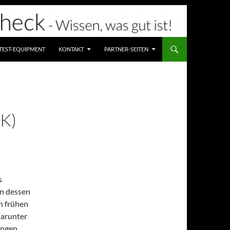
TEST-EQUIPMENT
KONTAKT
PARTNER-SEITEN
K)
s
an dessen
en frühen
darunter
ingen