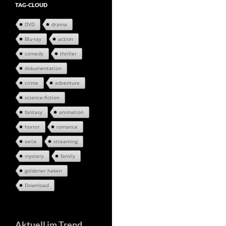
TAG-CLOUD
DVD
drama
Blu-ray
action
comedy
thriller
dokumentation
crime
adventure
science-fiction
fantasy
animation
horror
romance
serie
streaming
mystery
family
goldener haken
Download
Aktuell im Trend