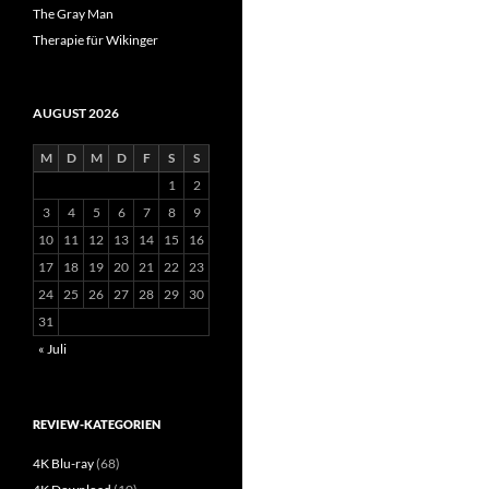
The Gray Man
Therapie für Wikinger
AUGUST 2026
M
D
M
D
F
S
S
1
2
3
4
5
6
7
8
9
10
11
12
13
14
15
16
17
18
19
20
21
22
23
24
25
26
27
28
29
30
31
« Juli
REVIEW-KATEGORIEN
4K Blu-ray
(68)