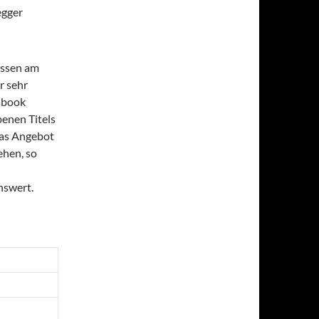
egger
essen am
r sehr
iabook
benen Titels
 das Angebot
ehen, so
nswert.