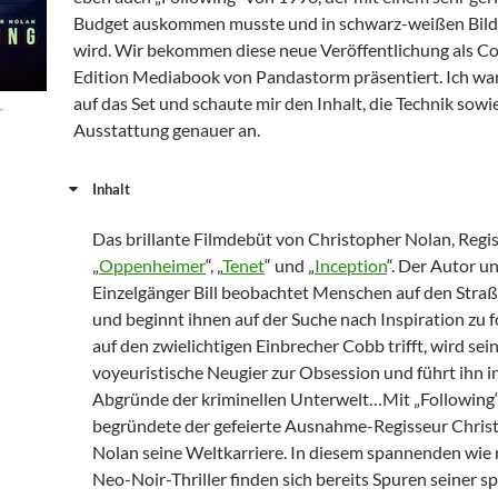
Budget auskommen musste und in schwarz-weißen Bilde
wird. Wir bekommen diese neue Veröffentlichung als Col
Edition Mediabook von Pandastorm präsentiert. Ich wa
auf das Set und schaute mir den Inhalt, die Technik sowi
r
Ausstattung genauer an.
Inhalt
Das brillante Filmdebüt von Christopher Nolan, Regi
„
Oppenheimer
“, „
Tenet
“ und „
Inception
“. Der Autor u
Einzelgänger Bill beobachtet Menschen auf den Stra
und beginnt ihnen auf der Suche nach Inspiration zu fo
auf den zwielichtigen Einbrecher Cobb trifft, wird sei
voyeuristische Neugier zur Obsession und führt ihn in
Abgründe der kriminellen Unterwelt…Mit „Following
begründete der gefeierte Ausnahme-Regisseur Chris
Nolan seine Weltkarriere. In diesem spannenden wie 
Neo-Noir-Thriller finden sich bereits Spuren seiner s