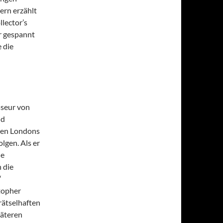
rn erzählt
lector’s
r gespannt
e die
sseur von
nd
ßen Londons
lgen. Als er
ne
 die
“
topher
rätselhaften
päteren