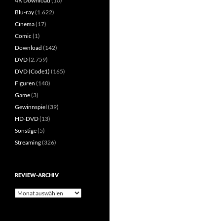
4K Download
(10)
Blu-ray
(1.622)
Cinema
(17)
Comic
(1)
Download
(142)
DVD
(2.759)
DVD (Code1)
(165)
Figuren
(140)
Game
(3)
Gewinnspiel
(39)
HD-DVD
(13)
Sonstige
(5)
Streaming
(326)
REVIEW-ARCHIV
Review-
Archiv