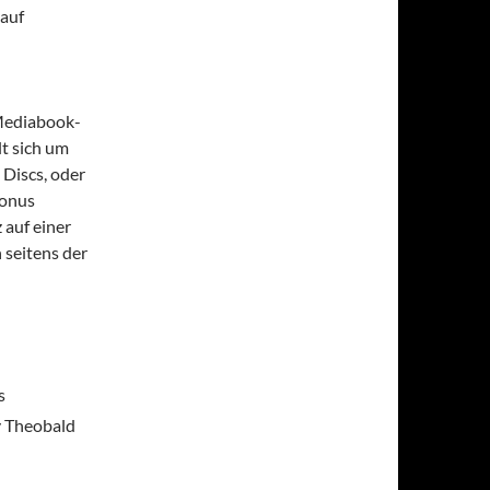
 auf
 Mediabook-
t sich um
Discs, oder
Bonus
 auf einer
 seitens der
s
y Theobald