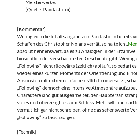
Meisterwerke.
(Quelle: Pandastorm)
[Kommentar]
Wenngleich die Inhaltsangabe von Pandastorm bereits vi
Schaffen des Christopher Nolans verrät, so halte ich „
Mem
absolut nennenswert, da es zu Analogien in der Erzählwei
hinsichtlich der verschachtelten Geschichte gibt. Wenngl
„Following“ nicht rückwärts (zeitlich) abläuft, so bedarf e
wieder eines kurzen Moments der Orientierung und Eino
Ansonsten mit extrem einfachen Mitteln umgesetzt, schaf
„Following“ dennoch eine intensive Atmosphäre aufzuba
Charaktere sind gut ausgearbeitet, der Haupterzählstrang
vieles und überzeugt bis zum Schluss. Mehr will und darf 
vermutlich gar nicht schreiben, ohne das sehenswerte V
„Following“ zu beschädigen.
[Technik]