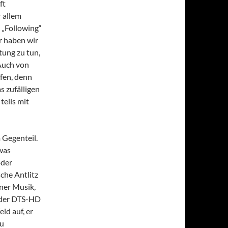
ft
 allem
 „Following“
ar haben wir
tung zu tun,
 Auch von
ffen, denn
s zufälligen
teils mit
m Gegenteil.
twas
oder
sche Antlitz
iner Musik,
h der DTS-HD
ld auf, er
zu