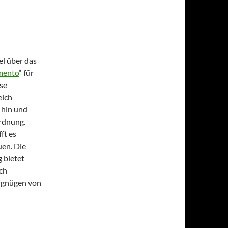
el über das
ento
“ für
se
eich
s hin und
rdnung.
ft es
uen. Die
 bietet
ich
ergnügen von