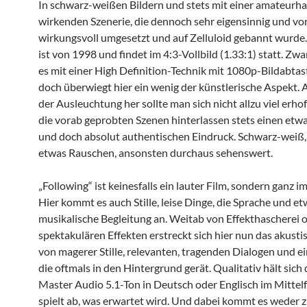
In schwarz-weißen Bildern und stets mit einer amateurha
wirkenden Szenerie, die dennoch sehr eigensinnig und vor
wirkungsvoll umgesetzt und auf Zelluloid gebannt wurde.
ist von 1998 und findet im 4:3-Vollbild (1.33:1) statt. Zw
es mit einer High Definition-Technik mit 1080p-Bildabtas
doch überwiegt hier ein wenig der künstlerische Aspekt.
der Ausleuchtung her sollte man sich nicht allzu viel erho
die vorab geprobten Szenen hinterlassen stets einen etwa
und doch absolut authentischen Eindruck. Schwarz-weiß, 
etwas Rauschen, ansonsten durchaus sehenswert.
„Following“ ist keinesfalls ein lauter Film, sondern ganz i
Hier kommt es auch Stille, leise Dinge, die Sprache und e
musikalische Begleitung an. Weitab von Effekthascherei 
spektakulären Effekten erstreckt sich hier nun das akusti
von magerer Stille, relevanten, tragenden Dialogen und e
die oftmals in den Hintergrund gerät. Qualitativ hält sic
Master Audio 5.1-Ton in Deutsch oder Englisch im Mittelfe
spielt ab, was erwartet wird. Und dabei kommt es weder 