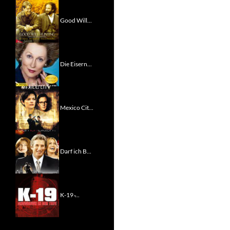
Good Will...
Die Eisern...
Mexico Cit...
Darf ich B...
K-19 ̵...