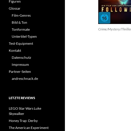
Figuren
Glossar
Film-Genres
Bild & Ton
Crime/Mystery/Thrille
Tonformate
Untertitel-Typen
Test-Equipment
Kontakt
Datenschutz
Impressum
Partner-Seiten
andreschnack.de
LETZTE REVIEWS
LEGO Star Wars Luke
Skywalker
Honey Trap: Derby
The American Experiment