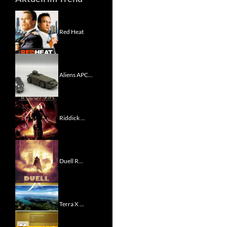
Red Heat
Aliens APC...
Riddick ...
Duell R...
Terra X ...