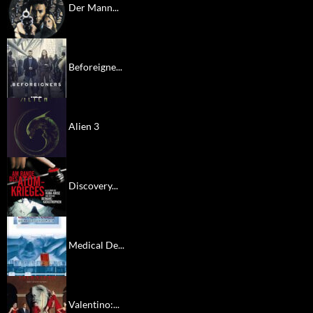
Der Mann...
Beforeigne...
Alien 3
Discovery...
Medical De...
Valentino:...