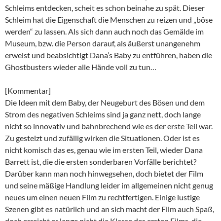
Schleims entdecken, scheit es schon beinahe zu spät. Dieser
Schleim hat die Eigenschaft die Menschen zu reizen und „böse
werden“ zu lassen. Als sich dann auch noch das Gemälde im
Museum, bzw. die Person darauf, als äußerst unangenehm
erweist und beabsichtigt Dana’s Baby zu entführen, haben die
Ghostbusters wieder alle Hände voll zu tun…
[Kommentar]
Die Ideen mit dem Baby, der Neugeburt des Bösen und dem
Strom des negativen Schleims sind ja ganz nett, doch lange
nicht so innovativ und bahnbrechend wie es der erste Teil war.
Zu gestelzt und zufällig wirken die Situationen. Oder ist es
nicht komisch das es, genau wie im ersten Teil, wieder Dana
Barrett ist, die die ersten sonderbaren Vorfälle berichtet?
Darüber kann man noch hinwegsehen, doch bietet der Film
und seine mäßige Handlung leider im allgemeinen nicht genug
neues um einen neuen Film zu rechtfertigen. Einige lustige
Szenen gibt es natürlich und an sich macht der Film auch Spaß,
doch erreicht er lange nicht die Klasse des ersten Films, die