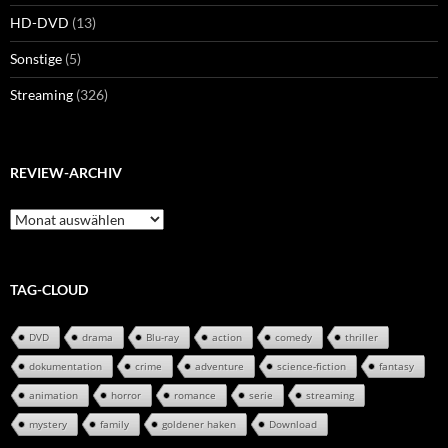
HD-DVD
(13)
Sonstige
(5)
Streaming
(326)
REVIEW-ARCHIV
Review-
Archiv
TAG-CLOUD
DVD
drama
Blu-ray
action
comedy
thriller
dokumentation
crime
adventure
science-fiction
fantasy
animation
horror
romance
serie
streaming
mystery
family
goldener haken
Download