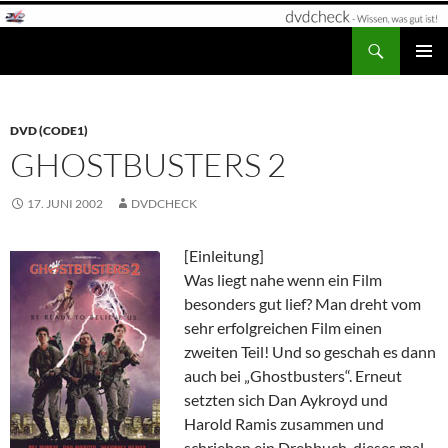
Zum
Inhalt
Suchen
dvdcheck – Wissen, was gut ist!
springen
PRIMÄR
MENÜ
DVD (CODE1)
GHOSTBUSTERS 2
17. JUNI 2002
DVDCHECK
[Einleitung]
Was liegt nahe wenn ein Film
besonders gut lief? Man dreht vom
sehr erfolgreichen Film einen
zweiten Teil! Und so geschah es dann
auch bei „Ghostbusters“. Erneut
setzten sich Dan Aykroyd und
Harold Ramis zusammen und
schrieben ein Drehbuch, dieses mal