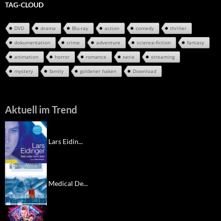
TAG-CLOUD
DVD
drama
Blu-ray
action
comedy
thriller
dokumentation
crime
adventure
science-fiction
fantasy
animation
horror
romance
serie
streaming
mystery
family
goldener haken
Download
Aktuell im Trend
Lars Eidin...
Medical De...