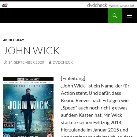
Zum
Inhalt
Suchen
dvdcheck – Wissen, was gut ist!
springen
PRIMÄR
MENÜ
4K BLU-RAY
JOHN WICK
14. SEPTEMBER 2020
DVDCHECK
[Einleitung]
„John Wick“ ist ein Name, der für
Action steht. Und dafür, dass
Keanu Reeves nach Erfolgen wie
„Speed“ auch noch richtig etwas
auf dem Kasten hat. Mr. Wick
startete seinen Feldzug 2014,
hierzulande im Januar 2015 und
war damit sehr erfolgreich, so dass