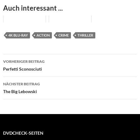
Auch interessant ...
4K BLU-RAY
ACTION
CRIME
THRILLER
Beitragsnavigation
VORHERIGER BEITRAG
Perfetti Sconosciuti
NÄCHSTER BEITRAG
The Big Lebowski
DVDCHECK-SEITEN