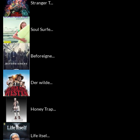
Stranger T...
Soul Surfe...
Beforeigne...
Der wilde...
Honey Trap...
Life itsel...