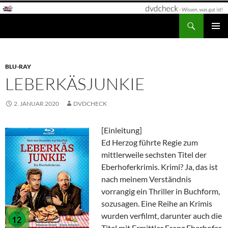
Zum
Inhalt
Suchen
dvdcheck – Wissen, was gut ist!
springen
PRIMÄR
MENÜ
BLU-RAY
LEBERKÄSJUNKIE
2. JANUAR 2020
DVDCHECK
[Einleitung]
Ed Herzog führte Regie zum
mittlerweile sechsten Titel der
Eberhoferkrimis. Krimi? Ja, das ist
nach meinem Verständnis
vorrangig ein Thriller in Buchform,
sozusagen. Eine Reihe an Krimis
wurden verfilmt, darunter auch die
Titel mit Ermittler Franz Eberhofer,