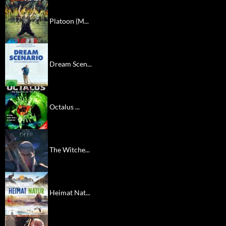
Platoon (M...
Dream Scen...
Octalus ...
The Witche...
Heimat Nat...