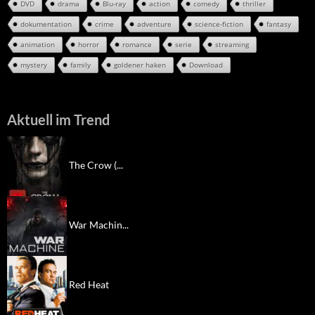
DVD
drama
Blu-ray
action
comedy
thriller
dokumentation
crime
adventure
science-fiction
fantasy
animation
horror
romance
serie
streaming
mystery
family
goldener haken
Download
Aktuell im Trend
The Crow (...
War Machin...
Red Heat