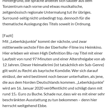
Hintergrund, die Sprache arbeitet sich sauber aus dem
Tonzentrum nach vorne und etwas musikalische,
zeitgenössisch regionale Untermalung tut ihr übriges.
Surround-seitig nicht unbedingt top, dennoch für die
thematische Auslegung des Titels soweit in Ordnung.
[Fazit]
Mit „Leberkäsjunkie“ kommt der nächste, und zwar
mittlerweile sechste Film der Eberhofer-Filme ins Heimkino.
Hier erleben wir einen High Definition Blu-ray Titel mit einer
Laufzeit von rund 97 Minuten und einer Altersfreigabe von ab
12 Jahren. Dieser Heimatkrimi (ist tatsächlich ein Sub-Genre)
gilt wohl zu Recht als bayrische Komödie. Wer sich darauf
einlässt, der wird bestimmt noch besser unterhalten, als jene,
die aus dem Norden Deutschlands kommen. „Leberkäsjunkie“
wird am 16. Januar 2020 veröffentlicht und schlägt dann mit
rund 15,- Euro zu Buche. Schade nur, dass wir es mit einer sehr
beschränkten Ausstattung zu tun bekommen – denn hier
herrscht weitgehend Ebbe.