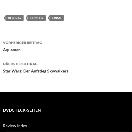
BLU-RAY
COMEDY
CRIME
Beitragsnavigation
VORHERIGER BEITRAG
Aquaman
NÄCHSTER BEITRAG
Star Wars: Der Aufstieg Skywalkers
DVDCHECK-SEITEN
Review Index