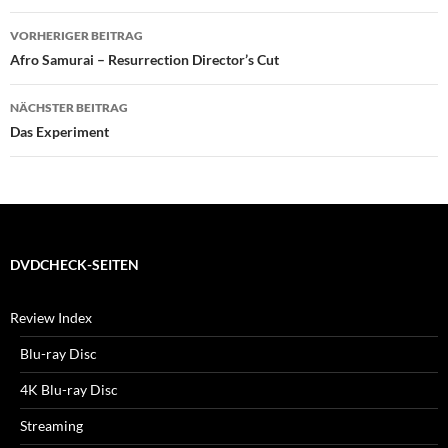
Beitragsnavigation
VORHERIGER BEITRAG
Afro Samurai – Resurrection Director’s Cut
NÄCHSTER BEITRAG
Das Experiment
DVDCHECK-SEITEN
Review Index
Blu-ray Disc
4K Blu-ray Disc
Streaming