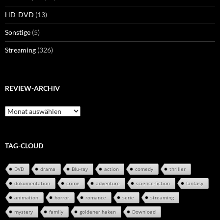
HD-DVD
(13)
Sonstige
(5)
Streaming
(326)
REVIEW-ARCHIV
Review-
Archiv
TAG-CLOUD
DVD
drama
Blu-ray
action
comedy
thriller
dokumentation
crime
adventure
science-fiction
fantasy
animation
horror
romance
serie
streaming
mystery
family
goldener haken
Download