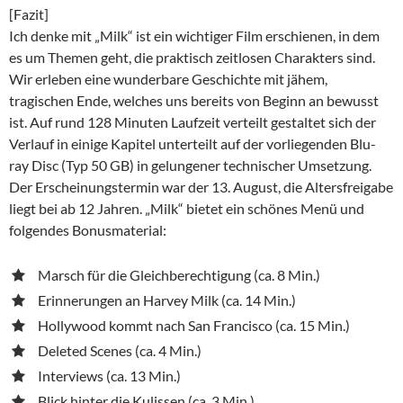
[Fazit]
Ich denke mit „Milk“ ist ein wichtiger Film erschienen, in dem
es um Themen geht, die praktisch zeitlosen Charakters sind.
Wir erleben eine wunderbare Geschichte mit jähem,
tragischen Ende, welches uns bereits von Beginn an bewusst
ist. Auf rund 128 Minuten Laufzeit verteilt gestaltet sich der
Verlauf in einige Kapitel unterteilt auf der vorliegenden Blu-
ray Disc (Typ 50 GB) in gelungener technischer Umsetzung.
Der Erscheinungstermin war der 13. August, die Altersfreigabe
liegt bei ab 12 Jahren. „Milk“ bietet ein schönes Menü und
folgendes Bonusmaterial:
Marsch für die Gleichberechtigung (ca. 8 Min.)
Erinnerungen an Harvey Milk (ca. 14 Min.)
Hollywood kommt nach San Francisco (ca. 15 Min.)
Deleted Scenes (ca. 4 Min.)
Interviews (ca. 13 Min.)
Blick hinter die Kulissen (ca. 3 Min.)