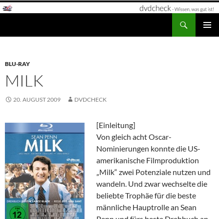
Zum
Inhalt
Suchen
dvdcheck – Wissen, was gut ist!
springen
PRIMÄR
MENÜ
BLU-RAY
MILK
20. AUGUST 2009
DVDCHECK
[Einleitung]
Von gleich acht Oscar-
Nominierungen konnte die US-
amerikanische Filmproduktion
„Milk“ zwei Potenziale nutzen und
wandeln. Und zwar wechselte die
beliebte Trophäe für die beste
männliche Hauptrolle an Sean
Penn und fürs beste Drehbuch an