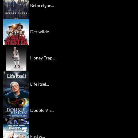
Beforeigne...
Der wilde...
Honey Trap...
Life itsel...
Double Vis...
Fast &...