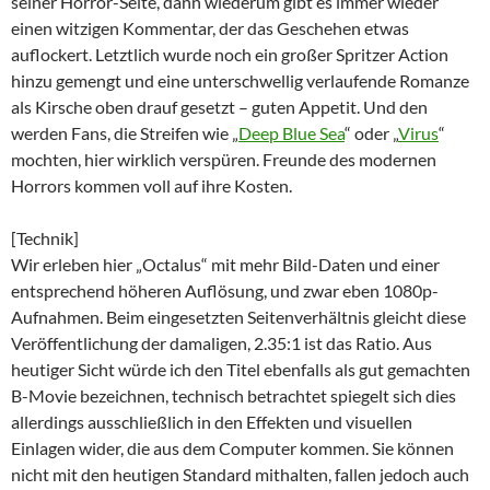
seiner Horror-Seite, dann wiederum gibt es immer wieder
einen witzigen Kommentar, der das Geschehen etwas
auflockert. Letztlich wurde noch ein großer Spritzer Action
hinzu gemengt und eine unterschwellig verlaufende Romanze
als Kirsche oben drauf gesetzt – guten Appetit. Und den
werden Fans, die Streifen wie „
Deep Blue Sea
“ oder „
Virus
“
mochten, hier wirklich verspüren. Freunde des modernen
Horrors kommen voll auf ihre Kosten.
[Technik]
Wir erleben hier „Octalus“ mit mehr Bild-Daten und einer
entsprechend höheren Auflösung, und zwar eben 1080p-
Aufnahmen. Beim eingesetzten Seitenverhältnis gleicht diese
Veröffentlichung der damaligen, 2.35:1 ist das Ratio. Aus
heutiger Sicht würde ich den Titel ebenfalls als gut gemachten
B-Movie bezeichnen, technisch betrachtet spiegelt sich dies
allerdings ausschließlich in den Effekten und visuellen
Einlagen wider, die aus dem Computer kommen. Sie können
nicht mit den heutigen Standard mithalten, fallen jedoch auch