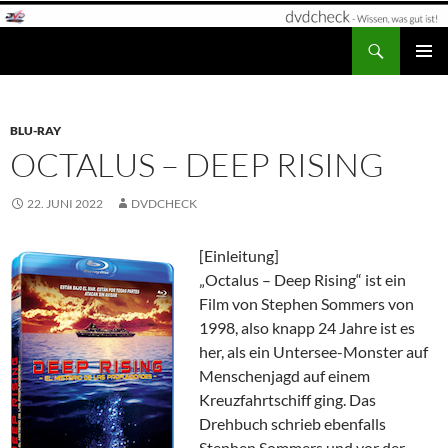
Zum
Inhalt
Suchen
dvdcheck – Wissen, was gut ist!
springen
PRIMÄR
MENÜ
BLU-RAY
OCTALUS – DEEP RISING
22. JUNI 2022
DVDCHECK
[Einleitung]
„Octalus – Deep Rising“ ist ein
Film von Stephen Sommers von
1998, also knapp 24 Jahre ist es
her, als ein Untersee-Monster auf
Menschenjagd auf einem
Kreuzfahrtschiff ging. Das
Drehbuch schrieb ebenfalls
Stephen Sommers und vor der