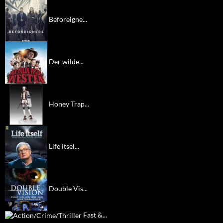
Beforeigne...
Der wilde...
Honey Trap...
Life itsel...
Double Vis...
Fast &...