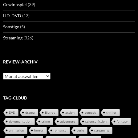
Gewinnspiel
(39)
HD-DVD
(13)
Sonstige
(5)
Streaming
(326)
REVIEW-ARCHIV
Review-
Archiv
TAG-CLOUD
DVD
drama
Blu-ray
action
comedy
thriller
dokumentation
crime
adventure
science-fiction
fantasy
animation
horror
romance
serie
streaming