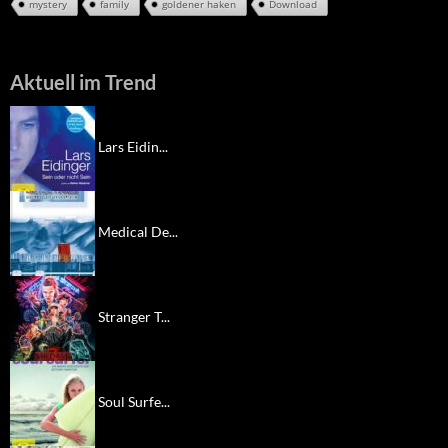
mystery
family
goldener haken
Download
Aktuell im Trend
Lars Eidin...
Medical De...
Stranger T...
Soul Surfe...