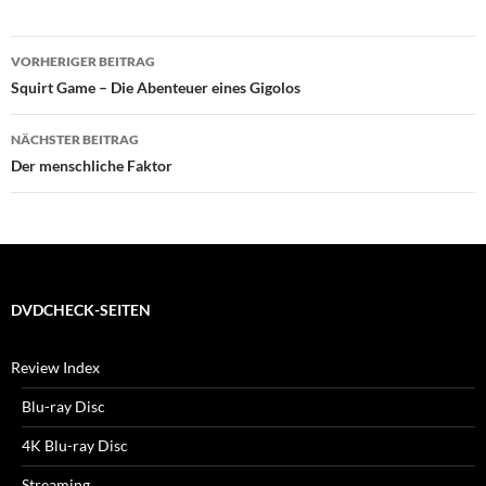
Beitragsnavigation
VORHERIGER BEITRAG
Squirt Game – Die Abenteuer eines Gigolos
NÄCHSTER BEITRAG
Der menschliche Faktor
DVDCHECK-SEITEN
Review Index
Blu-ray Disc
4K Blu-ray Disc
Streaming