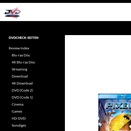
Zum
Inhalt
springen
Suchen
dvdcheck – Wissen, was gut ist!
Reviews rund ums Heimkino &
DVDCHECK-SEITEN
Popkultur
Review Index
Blu-ray Disc
4K Blu-ray Disc
Streaming
Download
4K Download
DVD (Code 2)
DVD (Code 1)
Cinema
Games
HD-DVD
Sonstiges