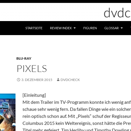
STARTSEITE
REVIEW INDEX
FIGUREN
GLOSSAR
BLU-RAY
PIXELS
3. DEZEMBER 2015
DVDCHECK
[Einleitung]
Mit dem Trailer im TV-Programm konnte ich wenig anf
schaue sehr wenig fern. Da fallen Dinge wie ein solcher
rein optisch schon auf. Mit „Pixels“ schuf der Regisseu
Columbus 2015 kein Weltereignis, sonst hätte die Pre
Titel mehr gefeiert. Tim Herlihy und Timothy Dowling 