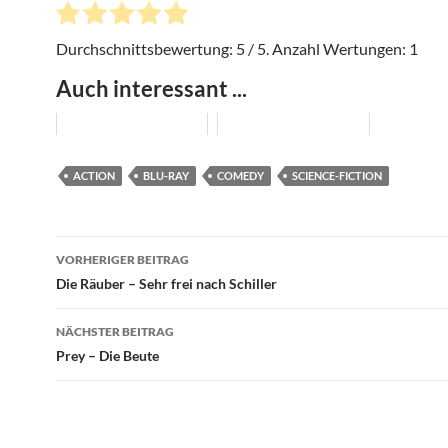
Durchschnittsbewertung:
5
/ 5. Anzahl Wertungen:
1
Auch interessant ...
ACTION
BLU-RAY
COMEDY
SCIENCE-FICTION
Beitragsnavigation
VORHERIGER BEITRAG
Die Räuber – Sehr frei nach Schiller
NÄCHSTER BEITRAG
Prey – Die Beute