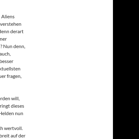
 Aliens
sverstehen
 denn derart
rner
n? Nun denn,
 auch,
besser
ktuellsten
uer fragen,
rden will,
ringt dieses
 Helden nun
h wertvoll.
breit auf der