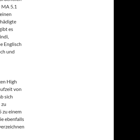
D MA 5.1
 einen
chädigte
gibt es
indi,
e Englisch
sch und
igen High
aufzeit von
b sich
 zu
5 zu einem
ie ebenfalls
verzeichnen