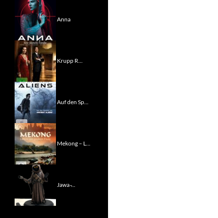
Anna
Krupp R...
Auf den Sp...
Mekong – L...
Jawa ̵...