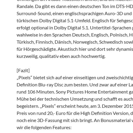
Randale. Da gibt es dann einen deutschen Ton im DTS-H
Surround-Sound, einen englischsprachigen Auro-3D und
türkischen Dolby Digital 5.1-Umfeld. Englisch für Sehges
erfolgt optional in Dolby Digital 5.1. Untertitel-Sprachen 
wahlweise in den Sprachen Deutsch, Englisch, Polnisch, H
Türkisch, Finnisch, Dänisch, Norwegisch, Schwedisch sowi
für Hörgeschädigte. Akustisch hier und dort sehr dynami
kurzweilig, qualitativ eben auch hochwertig.
[Fazit]
„Pixels“ bietet sich auf einer einseitigen und zweischicht
Definition Blu-ray Disc zum besten. Und zwar auf einer L
rund 106 Minuten. Sony Pictures Home Entertainment ga
Mühe bei der technischen Umsetzung und schafft es auch
begeistern. „Pixels“ erscheint heute, am 3. Dezember 201
Preis von rund 20,- Euro für die High Definition Version, d
noch eine 3D-Fassung mit sich bringt. An Bonusmaterial 
wir die folgenden Features: