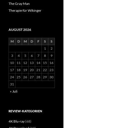
The Gray Man
Therapie für Wikinger
AUGUST 2026
M
D
M
D
F
S
S
1
2
3
4
5
6
7
8
9
10
11
12
13
14
15
16
17
18
19
20
21
22
23
24
25
26
27
28
29
30
31
« Juli
REVIEW-KATEGORIEN
4K Blu-ray
(68)