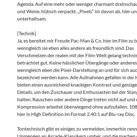
Agenda. Auf eine mehr oder weniger charmant dreinscha
und Weise, hübsch verpackt. „Pixels“ ist davon ab, hier un
unterhaltsam.
[Technik]
Ja, es bereitet mir Freude Pac-Man & Co. hier im Film zu 
wenngleich sie eben alles andere als freundlich sind. Das
Verschmelzen der realen mit der Film-Welt gelang techni
betrachtet gut. Keine hässlichen Übergänge oder anderes
wenngleich eben die Pixel-Darstellung an und für sich auc
bezeichnet werden kann. Alle Aufnahmen gefallen in der
bieten einen ausreichend knackigen Kontrast und genüge
Details, um den Zuschauer und Enthusiasten bei der Stan
halten. Rauschen oder andere Dinge treten nicht auf und 
Kompression arbeitet überwiegend ohne aufzufallen. 108
hier in High Definition im Format 2.40:1 auf Blu-ray Disc.
Tontechnisch gibt es einiges zu vermelden, immerhin renn
Unmengen an Arcade-Klassikern umher, und die machen 