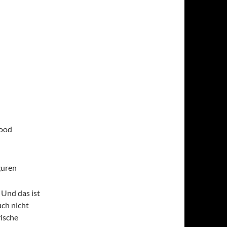
Good
guren
 Und das ist
uch nicht
rische