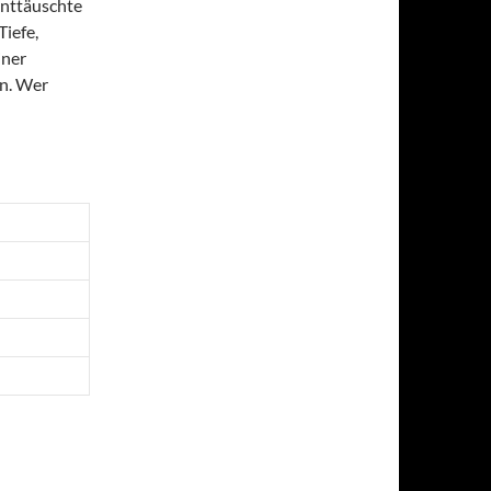
enttäuschte
Tiefe,
iner
en. Wer