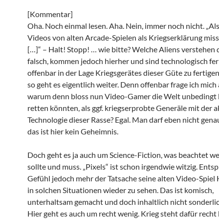
[Kommentar]
Oha. Noch einmal lesen. Aha. Nein, immer noch nicht. „Als
Videos von alten Arcade-Spielen als Kriegserklärung mis
[…]“ – Halt! Stopp! … wie bitte? Welche Aliens verstehen
falsch, kommen jedoch hierher und sind technologisch fe
offenbar in der Lage Kriegsgerätes dieser Güte zu fertige
so geht es eigentlich weiter. Denn offenbar frage ich mich
warum denn bloss nun Video-Gamer die Welt unbedingt 
retten könnten, als ggf. kriegserprobte Generäle mit der a
Technologie dieser Rasse? Egal. Man darf eben nicht gena
das ist hier kein Geheimnis.
Doch geht es ja auch um Science-Fiction, was beachtet we
sollte und muss. „Pixels“ ist schon irgendwie witzig. Entsp
Gefühl jedoch mehr der Tatsache seine alten Video-Spiel
in solchen Situationen wieder zu sehen. Das ist komisch,
unterhaltsam gemacht und doch inhaltlich nicht sonderlic
Hier geht es auch um recht wenig. Krieg steht dafür recht 