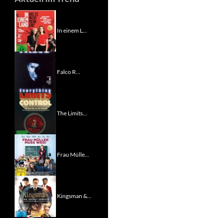
In einem L...
Falco R...
The Limits...
Frau Mülle...
Kingsman &...