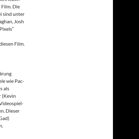
Film. Die
i sind unter
aghan, Josh
Pixels“
 diesen Film.
lärung
ele wie Pac-
s als
r (Kevin
Videospiel-
en. Dieser
 Gad)
n.