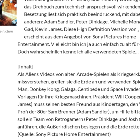
das Drehbuch zum technisch anspruchsvoll wirkenden 
Besetzung liest sich praktisch beeindruckend, mit dabe
anderen: Adam Sandler, Peter Dinklage, Michelle Mon
Gad, Kevin James. Diese High Definition Version von „
-Fiction
erscheint aus dem Angebot von Sony Pictures Home
Entertainment. Vielleicht bin ich ja auch einfach zu alt für
Doch wahrscheinlich kenne ich alle verwendeten Spiele…
[Inhalt]
Als Aliens Videos von alten Arcade-Spielen als Kriegserk
missverstehen, greifen sie die Erde an und verwenden Spi
Man, Donkey Kong, Galaga, Centipede und Space Invader
Vorlagen für ihre Kriegsmaschinen. Präsident Will Coope
James) muss seinen besten Freund aus Kindertagen, den 
Profi der 80er Sam Brenner (Adam Sandler), um Hilfe bitt
soll ein Team von Retrogamern (Peter Dinklage und Josh
anführen, die Außerirdischen besiegen und die Erde rette
(Quelle: Sony Picture Home Entertainment)