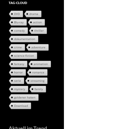
TAG-CLOUD
DVD
drama
Blu-ray
action
comedy
thriller
dokumentation
crime
adventure
science-fiction
fantasy
animation
horror
romance
serie
streaming
mystery
family
goldener haken
Download
Aktuell im Trend