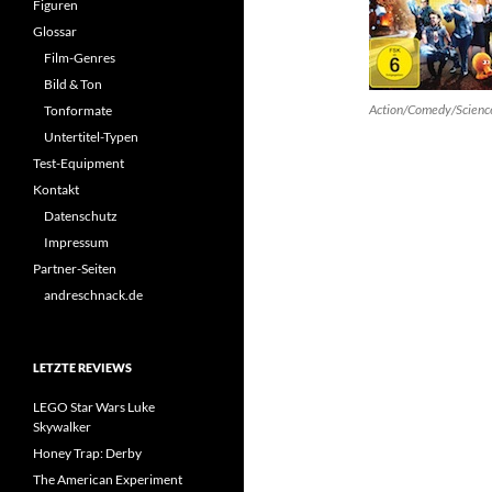
Figuren
Glossar
Film-Genres
Bild & Ton
Action/Comedy/Science
Tonformate
Untertitel-Typen
Test-Equipment
Kontakt
Datenschutz
Impressum
Partner-Seiten
andreschnack.de
LETZTE REVIEWS
LEGO Star Wars Luke
Skywalker
Honey Trap: Derby
The American Experiment