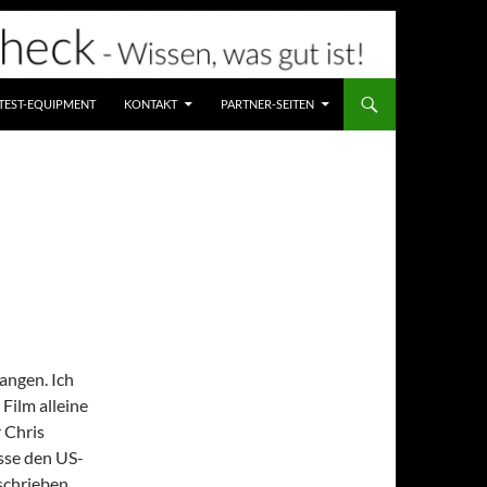
TEST-EQUIPMENT
KONTAKT
PARTNER-SEITEN
angen. Ich
 Film alleine
r Chris
sse den US-
schrieben