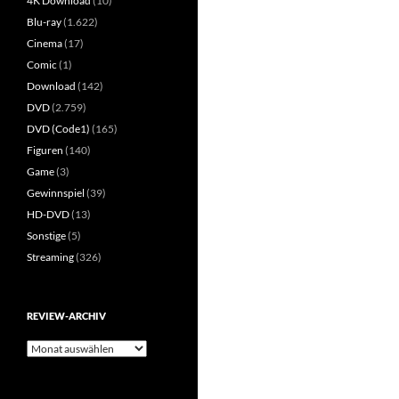
4K Download
(10)
Blu-ray
(1.622)
Cinema
(17)
Comic
(1)
Download
(142)
DVD
(2.759)
DVD (Code1)
(165)
Figuren
(140)
Game
(3)
Gewinnspiel
(39)
HD-DVD
(13)
Sonstige
(5)
Streaming
(326)
REVIEW-ARCHIV
Review-
Archiv