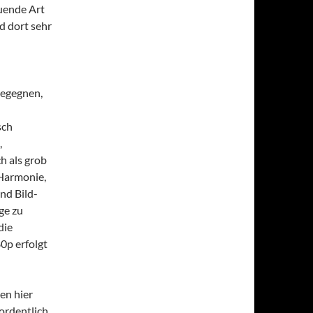
uende Art
d dort sehr
begegnen,
sch
,
h als grob
 Harmonie,
nd Bild-
ge zu
die
0p erfolgt
en hier
ordentlich