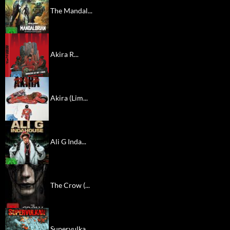
The Mandal...
Akira R...
Akira (Lim...
Ali G Inda...
The Crow (...
Supervulka...