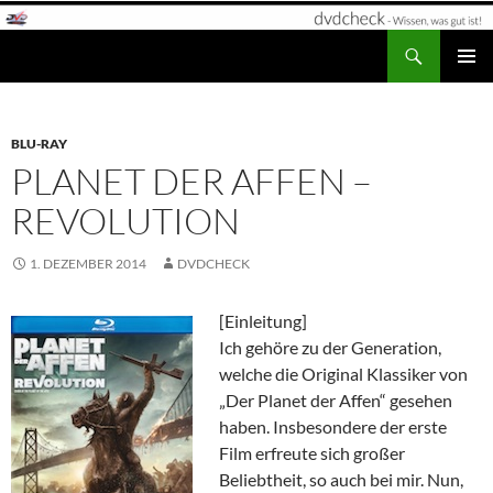
Zum
Inhalt
Suchen
dvdcheck – Wissen, was gut ist!
springen
PRIMÄR
MENÜ
BLU-RAY
PLANET DER AFFEN –
REVOLUTION
1. DEZEMBER 2014
DVDCHECK
[Einleitung]
Ich gehöre zu der Generation,
welche die Original Klassiker von
„Der Planet der Affen“ gesehen
haben. Insbesondere der erste
Film erfreute sich großer
Beliebtheit, so auch bei mir. Nun,