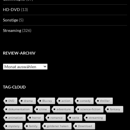
HD-DVD
(13)
Sonstige
(5)
Streaming
(326)
REVIEW-ARCHIV
Review-
Archiv
TAG-CLOUD
DVD
drama
Blu-ray
action
comedy
thriller
dokumentation
crime
adventure
science-fiction
fantasy
animation
horror
romance
serie
streaming
mystery
family
goldener haken
Download