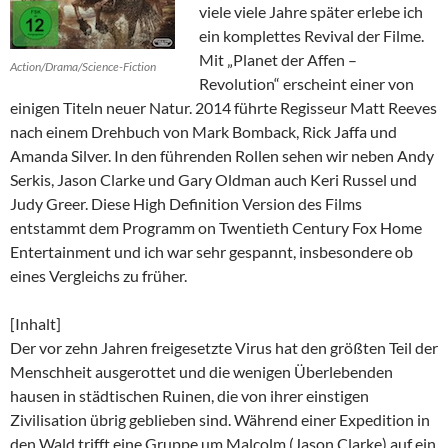
viele viele Jahre später erlebe ich
ein komplettes Revival der Filme.
Mit „Planet der Affen –
Action/Drama/Science-Fiction
Revolution“ erscheint einer von
einigen Titeln neuer Natur. 2014 führte Regisseur Matt Reeves
nach einem Drehbuch von Mark Bomback, Rick Jaffa und
Amanda Silver. In den führenden Rollen sehen wir neben Andy
Serkis, Jason Clarke und Gary Oldman auch Keri Russel und
Judy Greer. Diese High Definition Version des Films
entstammt dem Programm on Twentieth Century Fox Home
Entertainment und ich war sehr gespannt, insbesondere ob
eines Vergleichs zu früher.
[Inhalt]
Der vor zehn Jahren freigesetzte Virus hat den größten Teil der
Menschheit ausgerottet und die wenigen Überlebenden
hausen in städtischen Ruinen, die von ihrer einstigen
Zivilisation übrig geblieben sind. Während einer Expedition in
den Wald trifft eine Gruppe um Malcolm (Jason Clarke) auf ein