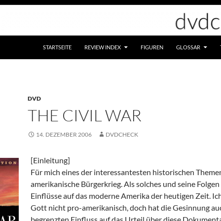
STARTSEITE
REVIEW INDEX
FIGUREN
GLOSSAR
DVD
THE CIVIL WAR
14. DEZEMBER 2006
DVDCHECK
[Einleitung]
Für mich eines der interessantesten historischen Themen
amerikanische Bürgerkrieg. Als solches und seine Folgen
Einflüsse auf das moderne Amerika der heutigen Zeit. Ic
Gott nicht pro-amerikanisch, doch hat die Gesinnung au
begrenzten Einfluss auf das Urteil über diese Dokumenta