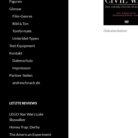
Figuren
Glossar
Film-Genres
Bild & Ton
Dokumentation
Tonformate
Untertitel-Typen
Test-Equipment
Kontakt
Datenschutz
Impressum
Partner-Seiten
andreschnack.de
LETZTE REVIEWS
LEGO Star Wars Luke
Skywalker
Honey Trap: Derby
The American Experiment