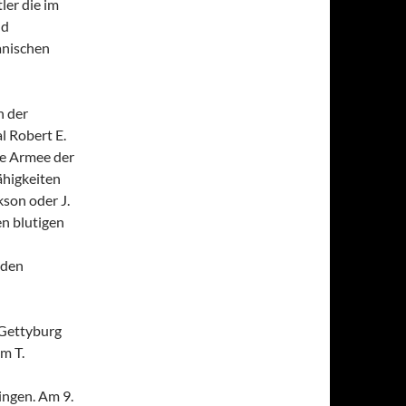
ler die im
nd
anischen
h der
l Robert E.
ie Armee der
ähigkeiten
son oder J.
en blutigen
 den
 Gettyburg
m T.
ingen. Am 9.