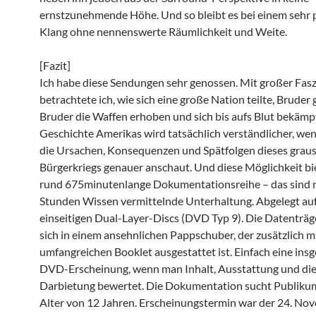
ernstzunehmende Höhe. Und so bleibt es bei einem sehr 
Klang ohne nennenswerte Räumlichkeit und Weite.
[Fazit]
Ich habe diese Sendungen sehr genossen. Mit großer Fas
betrachtete ich, wie sich eine große Nation teilte, Bruder
Bruder die Waffen erhoben und sich bis aufs Blut bekämp
Geschichte Amerikas wird tatsächlich verständlicher, we
die Ursachen, Konsequenzen und Spätfolgen dieses gra
Bürgerkriegs genauer anschaut. Und diese Möglichkeit bi
rund 675minutenlange Dokumentationsreihe – das sind 
Stunden Wissen vermittelnde Unterhaltung. Abgelegt auf
einseitigen Dual-Layer-Discs (DVD Typ 9). Die Datenträg
sich in einem ansehnlichen Pappschuber, der zusätzlich m
umfangreichen Booklet ausgestattet ist. Einfach eine ins
DVD-Erscheinung, wenn man Inhalt, Ausstattung und die
Darbietung bewertet. Die Dokumentation sucht Publiku
Alter von 12 Jahren. Erscheinungstermin war der 24. No