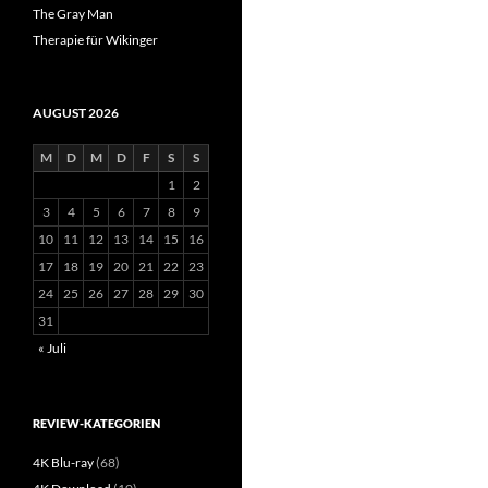
The Gray Man
Therapie für Wikinger
AUGUST 2026
M
D
M
D
F
S
S
1
2
3
4
5
6
7
8
9
10
11
12
13
14
15
16
17
18
19
20
21
22
23
24
25
26
27
28
29
30
31
« Juli
REVIEW-KATEGORIEN
4K Blu-ray
(68)