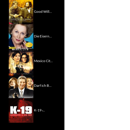
Good Will...
Die Eisern...
Mexico Cit...
Darf ich B...
K-19 ̵...