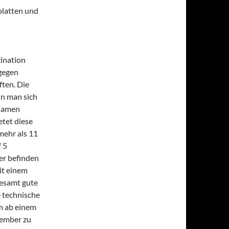
platten und
zination
 gegen
ften. Die
nn man sich
usamen
etet diese
mehr als 11
 5
er befinden
it einem
gesamt gute
 technische
m ab einem
vember zu