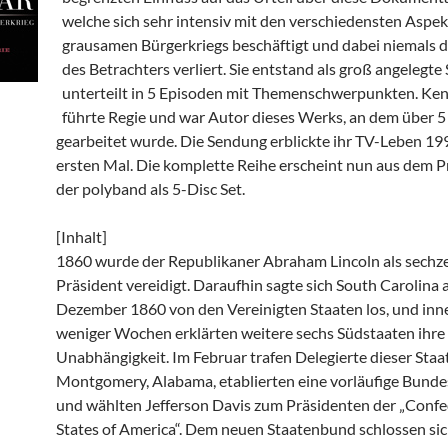
welche sich sehr intensiv mit den verschiedensten Aspek
grausamen Bürgerkriegs beschäftigt und dabei niemals d
des Betrachters verliert. Sie entstand als groß angelegte
unterteilt in 5 Episoden mit Themenschwerpunkten. Ke
führte Regie und war Autor dieses Werks, an dem über 5
gearbeitet wurde. Die Sendung erblickte ihr TV-Leben 1
ersten Mal. Die komplette Reihe erscheint nun aus dem
der polyband als 5-Disc Set.
[Inhalt]
1860 wurde der Republikaner Abraham Lincoln als sechz
Präsident vereidigt. Daraufhin sagte sich South Carolina 
Dezember 1860 von den Vereinigten Staaten los, und inn
weniger Wochen erklärten weitere sechs Südstaaten ihre
Unabhängigkeit. Im Februar trafen Delegierte dieser Staat
Montgomery, Alabama, etablierten eine vorläufige Bunde
und wählten Jefferson Davis zum Präsidenten der „Conf
States of America“. Dem neuen Staatenbund schlossen sic