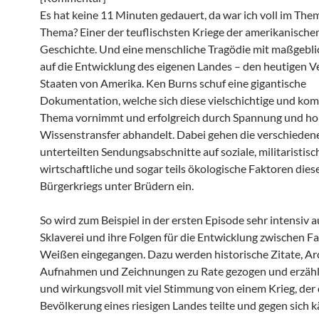
Es hat keine 11 Minuten gedauert, da war ich voll im The
Thema? Einer der teuflischsten Kriege der amerikanische
Geschichte. Und eine menschliche Tragödie mit maßgebli
auf die Entwicklung des eigenen Landes – den heutigen V
Staaten von Amerika. Ken Burns schuf eine gigantische
Dokumentation, welche sich diese vielschichtige und ko
Thema vornimmt und erfolgreich durch Spannung und h
Wissenstransfer abhandelt. Dabei gehen die verschieden
unterteilten Sendungsabschnitte auf soziale, militaristisc
wirtschaftliche und sogar teils ökologische Faktoren dies
Bürgerkriegs unter Brüdern ein.
So wird zum Beispiel in der ersten Episode sehr intensiv a
Sklaverei und ihre Folgen für die Entwicklung zwischen F
Weißen eingegangen. Dazu werden historische Zitate, Ar
Aufnahmen und Zeichnungen zu Rate gezogen und erzähl
und wirkungsvoll mit viel Stimmung von einem Krieg, der 
Bevölkerung eines riesigen Landes teilte und gegen sich k