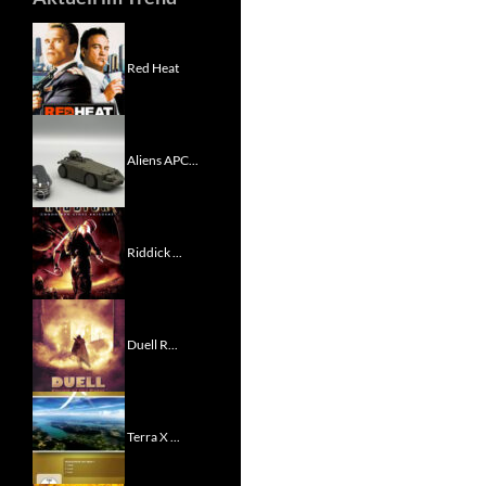
Red Heat
Aliens APC...
Riddick ...
Duell R...
Terra X ...