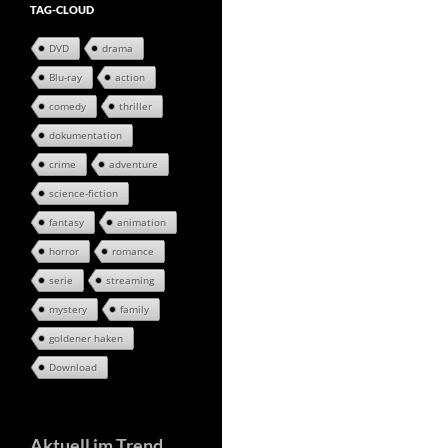
TAG-CLOUD
DVD
drama
Blu-ray
action
comedy
thriller
dokumentation
crime
adventure
science-fiction
fantasy
animation
horror
romance
serie
streaming
mystery
family
goldener haken
Download
Aktuell im Trend