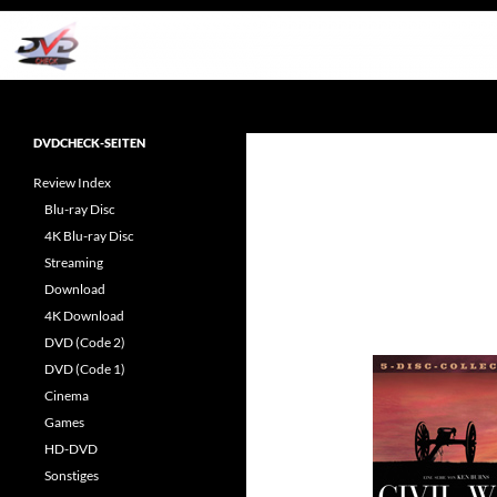
Zum
Inhalt
springen
Suchen
dvdcheck – Wissen, was gut ist!
Reviews rund ums Heimkino &
DVDCHECK-SEITEN
Popkultur
Review Index
Blu-ray Disc
4K Blu-ray Disc
Streaming
Download
4K Download
DVD (Code 2)
DVD (Code 1)
Cinema
Games
HD-DVD
Sonstiges