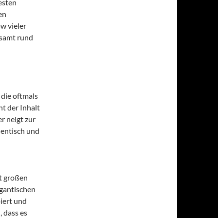
esten
en
w vieler
esamt rund
 die oftmals
t der Inhalt
r neigt zur
hentisch und
t großen
igantischen
iert und
, dass es