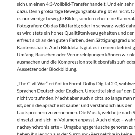
sich um einen 4:3-Vollbild-Transfer handelt. Und ein sehr
dazu. Denn großartige Bewegungsabläufe gibt es nicht. O
es nur wenige bewegte Bilder, sondern eher eine Kameraf
Fotografien: Ob das Bild farbig oder in schwarz-weiß da
es wird stets ein hohes Qualitätsniveau gehalten und der
erfreut sich an den guten Farben, dem Sättigungsgrad un
Kantenschärfe. Auch Bilddetails gibt es in einem befried
Umfang. Rauschen oder Verunreinigungen können wir ni
ausmachen und die Kompression stellt ebenfalls zufried
Aussetzer oder Blockbildung.
„The Civil War“ ertönt im Formt Dolby Digital 2.0, wahlwe
Sprachen Deutsch oder Englisch. Untertitel sind auf den 
nicht vorzufinden. Macht aber auch nichts, so lange man 
ist, denn die Sprache ist sauber und verständlich aus den
Lautsprechern zu vernehmen. Die Musik, welche je nach S
einsetzt und sich im Volumen anpasst. Auch einige – wahr
nachsynchronisierte – Umgebungsgeräusche gehören zu
heben ihn jedoch aus der Surround-Perspektive in keine