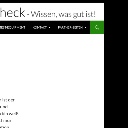
TEST-EQUIPMENT
KONTAKT
PARTNER-SEITEN
 ist der
 und
h bin weiß
ch nur
tion,