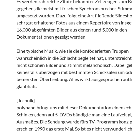
Es werden zahlreiche Zitate bekannter Zeitzeugen zum B
gegeben, die meist mit frischen Synchronsprecher-Stimm
umgesetzt wurden. Dazu folgt eine Art fließende Slidesho
sehr gut erhaltener Fotos aus einem Repertoire von insg
16.000 abgefilmten Bilder, aus denen rund 5.000 in den
Dokumentationen gezeigt werden.
Eine typische Musik, wie sie die konföderierten Truppen
wahrscheinlich in die Schlacht begleitet hat, unterstreicht
nicht schönen Bilder und stimmt melancholisch. Dabei geh
keinesfalls überzogen mit bestimmten Schicksalen um ode
bemerkten Übertreibung. Alles wirkt ausgesprochen aut
glaubhaft.
[Technik]
polyband bringt uns mit dieser Dokumentation einen ech
Schinken, denn auf 5-DVDs bändigte man eine Laufzeit g
Ausmaßes. Die Sendung wurde fürs TV-Programm konzip
erschien 1990 das erste Mal. So ist es nicht verwunderlich