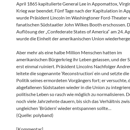
April 1865 kapitulierte General Lee in Appomattox, Virgin
Krieg war beendet. Fünf Tage nach der Kapitulation in 
wurde Präsident Lincoln im Washingtoner Ford-Theater
fanatischen Südstaatler John Wilkes Booth erschossen. D
Auflösung der „Confederate States of America“ am 24. Ap
wurde die Einheit der amerikanischen Union wiederherges
Aber mehr als eine halbe Million Menschen hatten im
amerikanischen Bürgerkrieg ihr Leben gelassen, und der 
erst einmal ruiniert. Präsident Lincolns Nachfolger And
leitete die sogenannte ‘Reconstruction‘ ein und setzte di
Politik seines ermordeten Vorgängers fort; er versuchte, 
abgefallenen Südstaaten wieder in die Union zu integrier
politische Leben so rasch wie möglich zu normalisieren. D
noch viele Jahrzehnte dauern, bis sich das Verhältnis zwi
ungleichen ‘Brüdern‘ wieder entspannen sollte…
(Quelle: polyband)
[Kommentar]