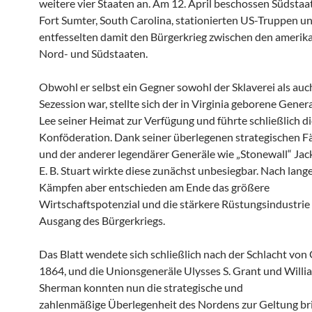
weitere vier Staaten an. Am 12. April beschossen Südstaat
Fort Sumter, South Carolina, stationierten US-Truppen u
entfesselten damit den Bürgerkrieg zwischen den amerik
Nord- und Südstaaten.
Obwohl er selbst ein Gegner sowohl der Sklaverei als auc
Sezession war, stellte sich der in Virginia geborene Genera
Lee seiner Heimat zur Verfügung und führte schließlich d
Konföderation. Dank seiner überlegenen strategischen F
und der anderer legendärer Generäle wie „Stonewall“ Jack
E. B. Stuart wirkte diese zunächst unbesiegbar. Nach lang
Kämpfen aber entschieden am Ende das größere
Wirtschaftspotenzial und die stärkere Rüstungsindustrie
Ausgang des Bürgerkriegs.
Das Blatt wendete sich schließlich nach der Schlacht von
1864, und die Unionsgeneräle Ulysses S. Grant und Willia
Sherman konnten nun die strategische und
zahlenmäßige Überlegenheit des Nordens zur Geltung br