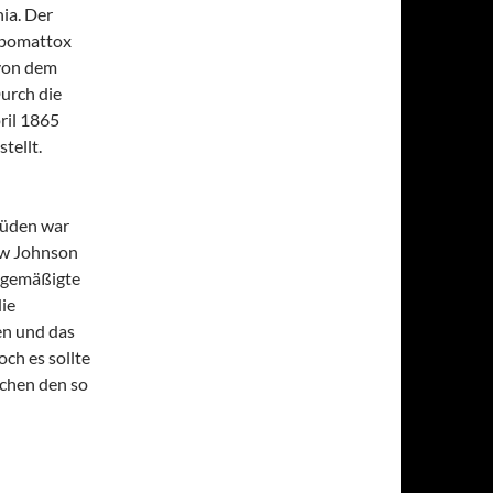
ia. Der
Appomattox
 von dem
urch die
ril 1865
tellt.
Süden war
rew Johnson
e gemäßigte
die
en und das
och es sollte
schen den so