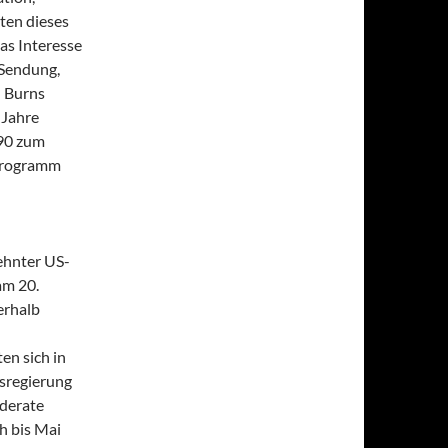
ten dieses
as Interesse
 Sendung,
n Burns
 Jahre
990 zum
 Programm
ehnter US-
am 20.
erhalb
en sich in
sregierung
ederate
h bis Mai