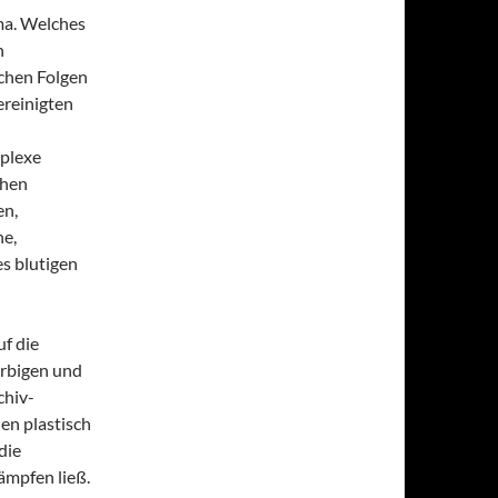
ma. Welches
n
chen Folgen
ereinigten
mplexe
ohen
en,
he,
es blutigen
uf die
arbigen und
chiv-
en plastisch
die
ämpfen ließ.