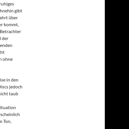
 ruhiges
hnehin gibt
ahrt über
her kommt,
 Betrachter
d der
igenden
cht
en ohne
ise in den
Discs jedoch
nicht taub
ituation
scheinlich
m Ton,