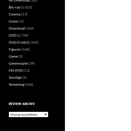
4K Download
(10)
Blu-ray
(1.622)
Cinema
(17)
Comic
(1)
Download
(142)
DVD
(2.759)
DVD (Code1)
(165)
Figuren
(140)
Game
(3)
Gewinnspiel
(39)
HD-DVD
(13)
Sonstige
(5)
Streaming
(326)
REVIEW-ARCHIV
Review-
Archiv