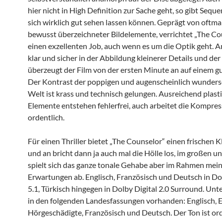
hier nicht in High Definition zur Sache geht, so gibt Seque
sich wirklich gut sehen lassen können. Geprägt von oftma
bewusst überzeichneter Bildelemente, verrichtet „The Co
einen exzellenten Job, auch wenn es um die Optik geht.
klar und sicher in der Abbildung kleinerer Details und de
überzeugt der Film von der ersten Minute an auf einem g
Der Kontrast der poppigen und augenscheinlich wunder
Welt ist krass und technisch gelungen. Ausreichend plast
Elemente entstehen fehlerfrei, auch arbeitet die Kompres
ordentlich.
Für einen Thriller bietet „The Counselor“ einen frischen K
und an bricht dann ja auch mal die Hölle los, im großen u
spielt sich das ganze tonale Gehabe aber im Rahmen mei
Erwartungen ab. Englisch, Französisch und Deutsch in Dol
5.1, Türkisch hingegen in Dolby Digital 2.0 Surround. Unte
in den folgenden Landesfassungen vorhanden: Englisch, E
Hörgeschädigte, Französisch und Deutsch. Der Ton ist ord