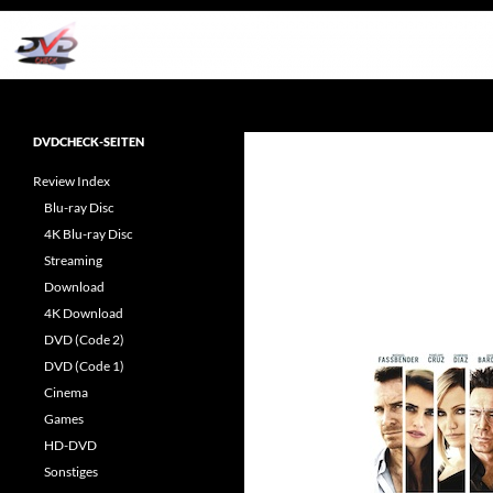
Zum
Inhalt
springen
Suchen
dvdcheck – Wissen, was gut ist!
Reviews rund ums Heimkino &
DVDCHECK-SEITEN
Popkultur
Review Index
Blu-ray Disc
4K Blu-ray Disc
Streaming
Download
4K Download
DVD (Code 2)
DVD (Code 1)
Cinema
Games
HD-DVD
Sonstiges