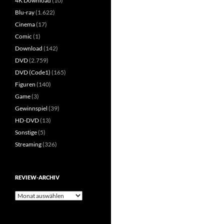
4K Download
(10)
Blu-ray
(1.622)
Cinema
(17)
Comic
(1)
Download
(142)
DVD
(2.759)
DVD (Code1)
(165)
Figuren
(140)
Game
(3)
Gewinnspiel
(39)
HD-DVD
(13)
Sonstige
(5)
Streaming
(326)
REVIEW-ARCHIV
Review-
Archiv