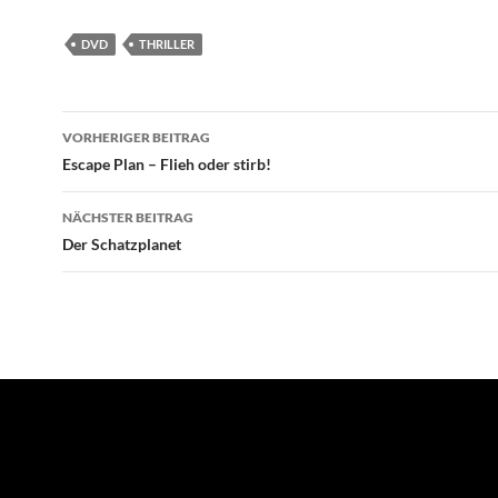
DVD
THRILLER
Beitragsnavigation
VORHERIGER BEITRAG
Escape Plan – Flieh oder stirb!
NÄCHSTER BEITRAG
Der Schatzplanet