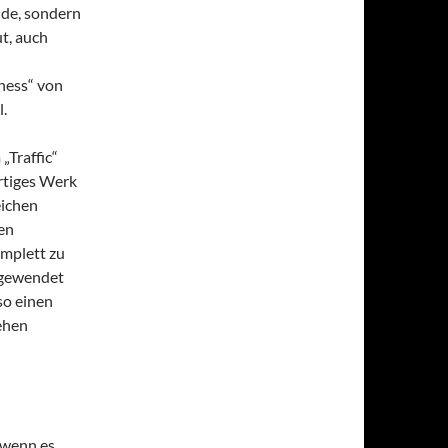
nde, sondern
ut, auch
iness“ von
.
Traffic“
rtiges Werk
eichen
ben
mplett zu
angewendet
so einen
ehen
 wenn es