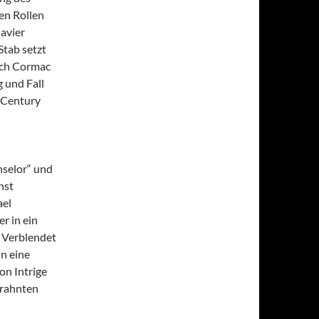
en Rollen
avier
Stab setzt
uch Cormac
 und Fall
 Century
nselor“ und
hst
ael
r in ein
. Verblendet
in eine
on Intrige
erahnten