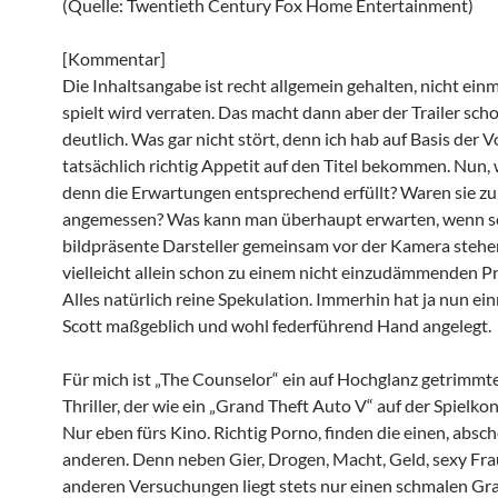
(Quelle: Twentieth Century Fox Home Entertainment)
[Kommentar]
Die Inhaltsangabe ist recht allgemein gehalten, nicht ein
spielt wird verraten. Das macht dann aber der Trailer sch
deutlich. Was gar nicht stört, denn ich hab auf Basis der 
tatsächlich richtig Appetit auf den Titel bekommen. Nun,
denn die Erwartungen entsprechend erfüllt? Waren sie zu
angemessen? Was kann man überhaupt erwarten, wenn s
bildpräsente Darsteller gemeinsam vor der Kamera stehen
vielleicht allein schon zu einem nicht einzudämmenden 
Alles natürlich reine Spekulation. Immerhin hat ja nun ei
Scott maßgeblich und wohl federführend Hand angelegt.
Für mich ist „The Counselor“ ein auf Hochglanz getrimmte
Thriller, der wie ein „Grand Theft Auto V“ auf der Spielkon
Nur eben fürs Kino. Richtig Porno, finden die einen, absch
anderen. Denn neben Gier, Drogen, Macht, Geld, sexy Fr
anderen Versuchungen liegt stets nur einen schmalen Gra