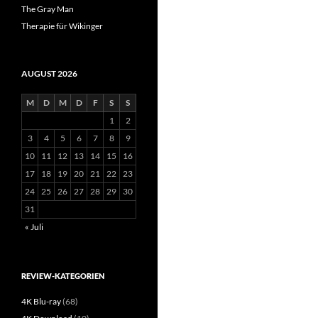
The Gray Man
Therapie für Wikinger
AUGUST 2026
M
D
M
D
F
S
S
1
2
3
4
5
6
7
8
9
10
11
12
13
14
15
16
17
18
19
20
21
22
23
24
25
26
27
28
29
30
31
« Juli
REVIEW-KATEGORIEN
4K Blu-ray
(68)