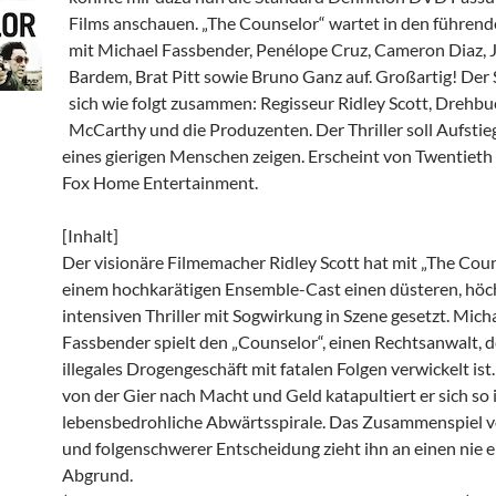
Films anschauen. „The Counselor“ wartet in den führend
mit Michael Fassbender, Penélope Cruz, Cameron Diaz, J
Bardem, Brat Pitt sowie Bruno Ganz auf. Großartig! Der 
sich wie folgt zusammen: Regisseur Ridley Scott, Drehb
McCarthy und die Produzenten. Der Thriller soll Aufstieg
eines gierigen Menschen zeigen. Erscheint von Twentieth
Fox Home Entertainment.
[Inhalt]
Der visionäre Filmemacher Ridley Scott hat mit „The Cou
einem hochkarätigen Ensemble-Cast einen düsteren, höc
intensiven Thriller mit Sogwirkung in Szene gesetzt. Mich
Fassbender spielt den „Counselor“, einen Rechtsanwalt, de
illegales Drogengeschäft mit fatalen Folgen verwickelt ist
von der Gier nach Macht und Geld katapultiert er sich so 
lebensbedrohliche Abwärtsspirale. Das Zusammenspiel v
und folgenschwerer Entscheidung zieht ihn an einen nie 
Abgrund.