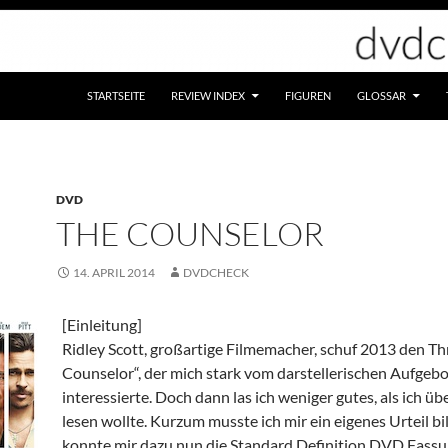
STARTSEITE
REVIEW INDEX
FIGUREN
GLOSSAR
DVD
THE COUNSELOR
14. APRIL 2014
DVDCHECK
[Einleitung]
Ridley Scott, großartige Filmemacher, schuf 2013 den Thr
Counselor“, der mich stark vom darstellerischen Aufgebo
interessierte. Doch dann las ich weniger gutes, als ich üb
lesen wollte. Kurzum musste ich mir ein eigenes Urteil b
konnte mir dazu nun die Standard Definition DVD Fassu