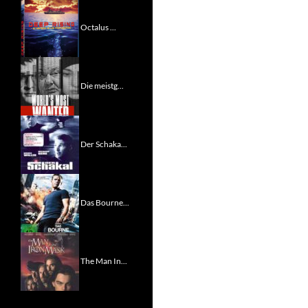
Octalus ...
Die meistg...
Der Schaka...
Das Bourne...
The Man In...