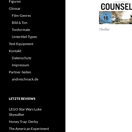
Figuren
Glossar
Film-Genres
Bild & Ton
Thriller
Tonformate
Untertitel-Typen
Test-Equipment
Kontakt
Datenschutz
Impressum
Partner-Seiten
andreschnack.de
LETZTE REVIEWS
LEGO Star Wars Luke
Skywalker
Honey Trap: Derby
The American Experiment