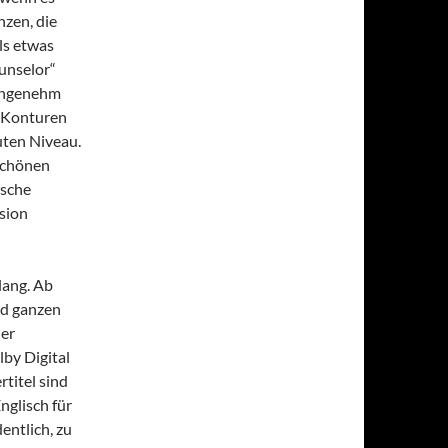
nzen, die
ls etwas
unselor“
 Angenehm
r Konturen
uten Niveau.
schönen
ische
sion
lang. Ab
nd ganzen
ner
by Digital
rtitel sind
nglisch für
entlich, zu