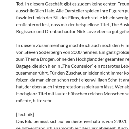
Tod. In diesem Geschäft gibt es zudem keine echten Freu
ausschließlich Haie. Alle Darsteller spielen ihre Figuren g
fasziniert mich der Stil des Films, doch stelle ich ein wenig
ernüchternd fest, dass mir der beispiellose Titel „The Bus
Regisseur und Drehbuchautor Nick Love ebenso gut gefiel
In diesem Zusammenhang möchte ich auch noch den Film „
von Steven Soderbergh von 2000 nennen. Ein ganz großa
zum Thema Drogen, ohne den Hochglanz der gesamten r
Bagage, die sich hier in „The Counselor“ ein rosarotes Le
zusammenrührt. Für den Zuschauer leider nicht immer ko
folgen, da man einen schon recht eigenwilligen Schnitt 
hat, der eben auch Interpretationsspielraum lässt. Wer al
Hochglanz Titel mit lauter hübschen reichen Menschen s
möchte, bitte sehr.
[Technik]
Das Bild bemisst sich auf ein Seitenverhältnis von 2.40:1,
selbstverständlich anamorph auf der Disc abgelegt. Auch