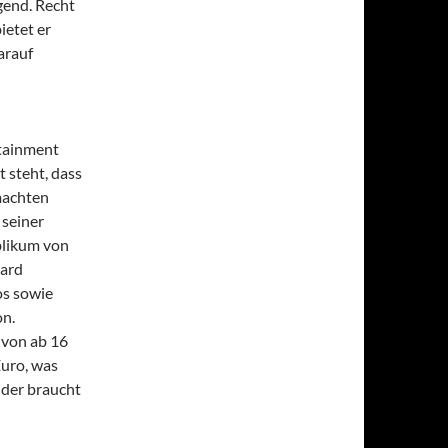
gend. Recht
ietet er
arauf
tainment
 steht, dass
machten
 seiner
blikum von
dard
os sowie
on.
 von ab 16
Euro, was
 der braucht