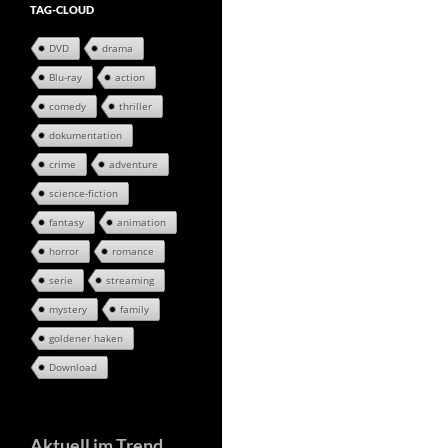
TAG-CLOUD
DVD
drama
Blu-ray
action
comedy
thriller
dokumentation
crime
adventure
science-fiction
fantasy
animation
horror
romance
serie
streaming
mystery
family
goldener haken
Download
Aktuell im Trend