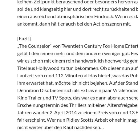
keinem Zeitpunkt berauschend oder besonders hervorra
solide und klangseitig hier und dort recht zurückhaltend b
einen ausreichend atmosphärischen Eindruck. Wenn es d
ankommt, dann hält er auch bei den Actionszenen mit.
[Fazit]
„The Counselor“ von Twentieth Century Fox Home Enter
gefällt dem einen mehr und dem anderen weniger gut. Fest
wir es schon mit einem rein handwerklich hochwertig ge
Titel aus Hollywood zu tun bekommen. Ob dieser nun auf
Laufzeit von rund 112 Minuten all das bietet, was das Pu
ihm erwartet hat, möchte ich nicht bejahen. Auf der Stan
Definition Disc bieten sich als Extras ein paar Virale Vide
Kino Trailer und TV Spots, das war es dann aber auch sch
Erscheinungstermin des Thrillers mit einer Altersfreigabe
Jahren war der 2. April 2014 zu einem Preis von rund 13 
fair erscheint. Wer nun Ridley Scotts Arbeit ohnehin mag,
nicht weiter über den Kauf nachdenken…