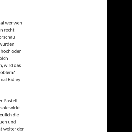
mal wer wen
on recht
Vorschau
 wurden
 hoch oder
olch
, wird das
Problem?
nmal Ridley
r Pastell-
sole wirkt.
eulich die
auen und
t weiter der