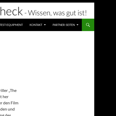
TEST-EQUIPMENT
KONTAKT
PARTNER-SEITEN
iller „The
t her
er den Film
ilden und
ng des