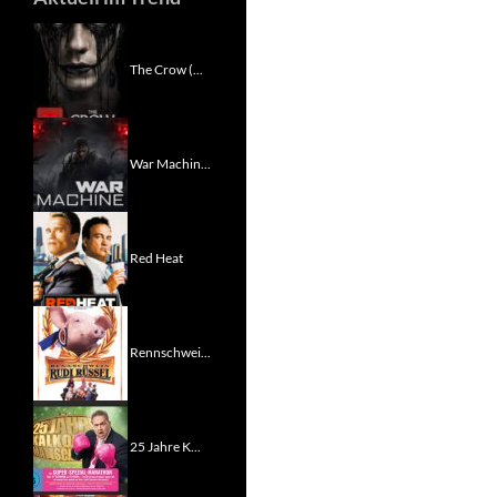
The Crow (...
War Machin...
Red Heat
Rennschwei...
25 Jahre K...