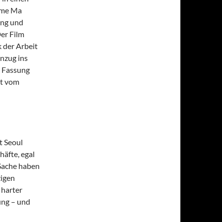
Name Ma
ang und
er Film
 der Arbeit
nzug ins
c Fassung
kt vom
t Seoul
äfte, egal
 Sache haben
zigen
 harter
ung – und