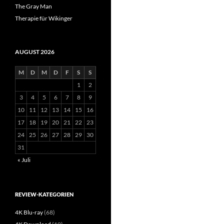
The Gray Man
Therapie für Wikinger
AUGUST 2026
M
D
M
D
F
S
S
1
2
3
4
5
6
7
8
9
10
11
12
13
14
15
16
17
18
19
20
21
22
23
24
25
26
27
28
29
30
31
« Juli
REVIEW-KATEGORIEN
4K Blu-ray
(68)