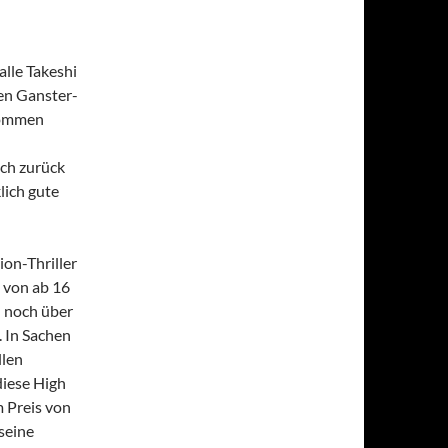
alle Takeshi
en Ganster-
enommen
ich zurück
lich gute
ion-Thriller
 von ab 16
h noch über
 In Sachen
llen
diese High
m Preis von
seine