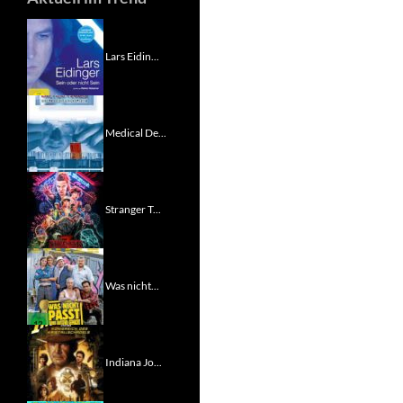
Lars Eidin...
Medical De...
Stranger T...
Was nicht...
Indiana Jo...