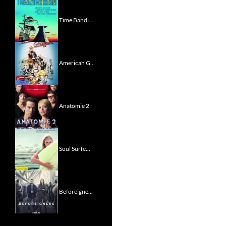
Time Bandi...
American G...
Anatomie 2
Soul Surfe...
Beforeigne...