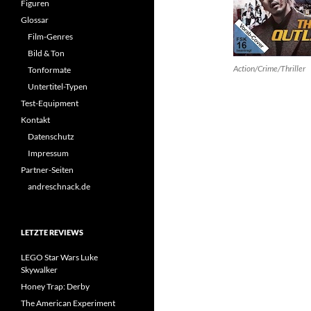
Figuren
Glossar
Film-Genres
Bild & Ton
Action/Crime/Thriller
Tonformate
Untertitel-Typen
Test-Equipment
Kontakt
Datenschutz
Impressum
Partner-Seiten
andreschnack.de
LETZTE REVIEWS
LEGO Star Wars Luke
Skywalker
Honey Trap: Derby
The American Experiment