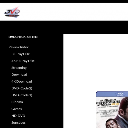
Zum
Inhalt
springen
Suchen
dvdcheck – Wissen, was gut ist!
Reviews rund ums Heimkino &
DVDCHECK-SEITEN
Popkultur
Review Index
Blu-ray Disc
4K Blu-ray Disc
Streaming
Download
4K Download
DVD (Code 2)
DVD (Code 1)
Cinema
Games
HD-DVD
Sonstiges