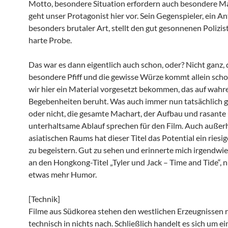
Motto, besondere Situation erfordern auch besondere 
geht unser Protagonist hier vor. Sein Gegenspieler, ein A
besonders brutaler Art, stellt den gut gesonnenen Polizis
harte Probe.
Das war es dann eigentlich auch schon, oder? Nicht ganz,
besondere Pfiff und die gewisse Würze kommt allein scho
wir hier ein Material vorgesetzt bekommen, das auf wahr
Begebenheiten beruht. Was auch immer nun tatsächlich 
oder nicht, die gesamte Machart, der Aufbau und rasante
unterhaltsame Ablauf sprechen für den Film. Auch außer
asiatischen Raums hat dieser Titel das Potential ein ries
zu begeistern. Gut zu sehen und erinnerte mich irgendwie
an den Hongkong-Titel „Tyler und Jack – Time and Tide“, n
etwas mehr Humor.
[Technik]
Filme aus Südkorea stehen den westlichen Erzeugnissen r
technisch in nichts nach. Schließlich handelt es sich um ei