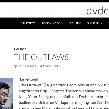
STARTSEITE
REVIEW INDEX
FIGUREN
GLOSSAR
BLU-RAY
THE OUTLAWS
17. JUNI 2022
DVDCHECK
[Einleitung]
„The Outlaws“ (Originaltitel: Beomjoidosi) ist ein 201
abgedrehter Cop-Gangster-Thriller aus Südkorea von 
Kang Yoon-Seong, der ebenfalls das Drehbuch schrieb
bediente er sich einer Vorlage aus der jüngsten Geschi
koreanischen Metropole Seoul und verpackt diese hier