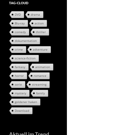
TAG-CLOUD
DVD
drama
Blu-ray
action
comedy
thriller
dokumentation
crime
adventure
science-fiction
fantasy
animation
horror
romance
serie
streaming
mystery
family
goldener haken
Download
Aktuell im Trend