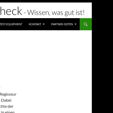
TEST-EQUIPMENT
KONTAKT
PARTNER-SEITEN
7
Regisseur
. Dabei
chte der
 in einen