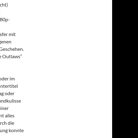
cht)
m
080p-
sfer mit
agenen
 Geschehen.
e Outlaws“
oder im
ntertitel
ag oder
undkulisse
einer
t alles
rch die
lung konnte