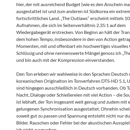
hier, der mit ausreichend Budget (wie es den Anschein ma
ausgestattet ist und zum anderen ist Südkorea ein extre
fortschrittliches Land. „The Outlaws“ erscheint mittels 1
Aufnahmen, die sich im Seitenverhältnis 2.35:1 auf dem
Wiedergabegerät erstrecken. Von Beginn an hält der Tran
dem hohen Tempo, insbesondere in den von Action getr
Momenten, mit und offenbart ein hochwertiges visuelles
Schlüssig und ohne nennenswerte Mängel genoss ich „Th
und bin auch mit der Kompression einverstanden.
Den Ton erleben wir wahlweise in den Sprachen Deutsch 
koreanischen Originalton im Tonverfahren DTS-HD 5.1, U
sind hingegen ausschließlich in Deutsch vorhanden. Ob T
Nacht, Dialoge oder Schießereien mit viel Action – die So
ist lebhaft, der Ton insgesamt weit genug und zudem mit 
gelungenen Synchronisation ausgestattet. Ohnehin schein
soweit gut zu passen und Spannung entsteht nicht nur du
Bilder. Rauschen oder Fehler bei der akustischen Ausspie
ich nicht ausmachen.