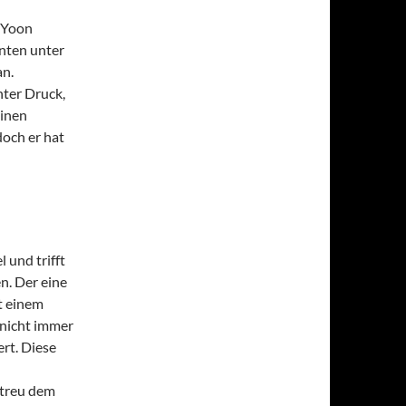
 (Yoon
enten unter
an.
nter Druck,
einen
doch er hat
l und trifft
n. Der eine
it einem
 nicht immer
ert. Diese
etreu dem