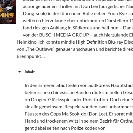
actiongeladenen Thriller mit Don Lee (bürgerlicher 
Dong-seok) in der führenden Rolle neben Yoon Kye-s
weiteren hierzulande eher unbekannten Darstellern. D
fand riesigen Anklang in Südkorea und hält nun – Dank
von der BUSCH MEDIA GROUP – auch hierzulande Ei
Heimkino. Ich konnte mir die High Definition Blu-ray Dis
von „The Outlaws“ genauer anschauen und berichte dire
Brennpunkt…
Inhalt
In den ärmeren Stadtteilen von Südkoreas Hauptstad
beherrschen chinesische Banden die kriminellen Gesch
ob Drogen, Glücksspiel oder Prostitution. Doch eine
sie alle gemeinsam: Respekt vor den zwei unbarmher
Fäusten des Cops Ma Seok-do (Don Lee). Er sorgt mit
Hand und trockenem Witz in seinem Bezirk für Ordn
geht dabei selten nach Polizeikodex vor.