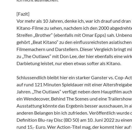
[Fazit]
Vor mehr als 10 Jahren, denke ich, war ich drauf und dran 
Kitano-Filme zu sehen, nachdem ich den 2000 abgedreht
Streifen „Brother“ (ebenfalls mit Omar Epps) sah. Unb
gehört „Beat Kitano“ zu den einflussreichsten asiatischen
Filmemachern und Darstellern. Dieser Vergleich bringt m
zu „The Outlaws“ mit Don Lee, der hier ebenfalls eine wirk
Darbietung leistet, nur eben etwas softer als Kitano.
Schlussendlich bleibt hier ein starker Ganster vs. Cop-Act
auf rund 121 Minuten Spieldauer mit einer Altersfreigabe
Jahren. „The Outlaws“ verfügt neben dem Hauptfilm auc
ein Wendecover, Behind The Scenes und eine Trailershow.
Ausstattung könnte das Ergebnis besser ausschauen, in a
anderen Belangen bin ich zufrieden. Veröffentlich wurde 
Definition Blu-ray Disc (BD 50) am 10. Juni 2022 zu eine
rund 15,- Euro. Wer Action-Titel mag, der kommt hier auf 