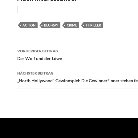
ACTION
BLU-RAY
CRIME
THRILLER
Beitragsnavigation
VORHERIGER BEITRAG
Der Wolf und der Löwe
NÄCHSTER BEITRAG
„North Hollywood“-Gewinnspiel: Die Gewinner*inner stehen fe