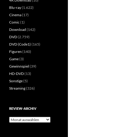
4K Download
(10)
Blu-ray
(1.622)
Cinema
(17)
Comic
(1)
Download
(142)
DVD
(2.759)
DVD (Code1)
(165)
Figuren
(140)
Game
(3)
Gewinnspiel
(39)
HD-DVD
(13)
Sonstige
(5)
Streaming
(326)
REVIEW-ARCHIV
Review-
Archiv