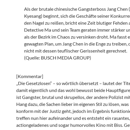
Als der brutale chinesische Gangsterboss Jang Chen
Kyesang) beginnt, sich die Geschäfte seiner Konkurr
den Nagel zu reißen, bricht eine Zeit blutiger Fehden 
Detective Ma und sein Team geraten immer stärker u
als der Bezirk im Chaos zu versinken droht. Ma fasst 
gewagten Plan, um Jang Chen in die Enge zu treiben, 
nicht mit dessen teuflischer Gerissenheit gerechnet.
(Quelle: BUSCH MEDIA GROUP)
[Kommentar]
„Die Gesetzlosen“ – so wörtlich übersetzt – lautet der Tite
damit eigentlich und das wohl bewusst beide Hauptfigure
ist Gangster, brutal und skrupellos, der andere Polizist m
Hang dazu, die Sachen lieber im eigenen Stil zu lösen, was
konform mit der Justiz geht, jedoch im Ergebnis funktioni
treffen nun hier aufeinander und es entsteht ein rasantes,
actiongeladenes und sogar humorvolles Kino mit Biss. G