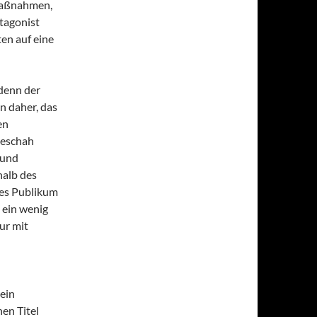
Maßnahmen,
ntagonist
ten auf eine
 denn der
n daher, das
en
geschah
 und
halb des
iges Publikum
 ein wenig
ur mit
ein
nen Titel