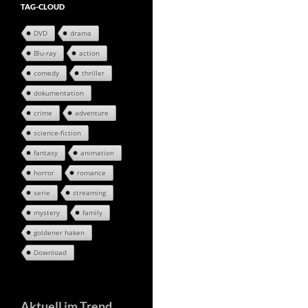
TAG-CLOUD
DVD
drama
Blu-ray
action
comedy
thriller
dokumentation
crime
adventure
science-fiction
fantasy
animation
horror
romance
serie
streaming
mystery
family
goldener haken
Download
Aktuell im Trend