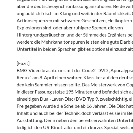
aber die deutsche Synchronfassung anzuhören. Beide wi
unglaublich frisch im Klang und weit in der Räumlichkeit. 
Actionsequenzen mit schweren Geschützen, Helikoptern
Explosionen sind, oder aber ruhigere Szenen, die von
Hintergrundgeräuschen und der Stimme des Erzählers b
werden: die Mehrkanaltonspuren leisten eine gute Darbi
Untertitel in beiden Sprachen gibt es optional einzuschalt
[Fazit]
BMG Video brachte uns mit der Code2-DVD „Apocalyp
Redux“ am 8. April einen wahren Klassiker auf den deuts
den kein Sammler missen sollte. Das Meisterwerk von Cop
in dieser Fassung stolze 195 Minuten und befindet sich au
einseitigen Dual-Layer-Disc (DVD Typ 9, zweischichtig, ein
Freigegeben wurde die Scheibe ab 16 Jahren. Die Disc hat
Inhalt und auch bei der Technik, doch verlässt es sie im Be
Ausstattung. Denn neben den bereits erwähnten Untertite
lediglich den US-Kinotrailer und ein kurzes Special, welch