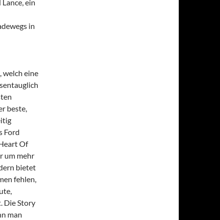
 Lance, ein
adewegs in
 welch eine
ssentauglich
sten
r beste,
itig
s Ford
Heart Of
ur um mehr
dern bietet
men fehlen,
ute,
. Die Story
enn man