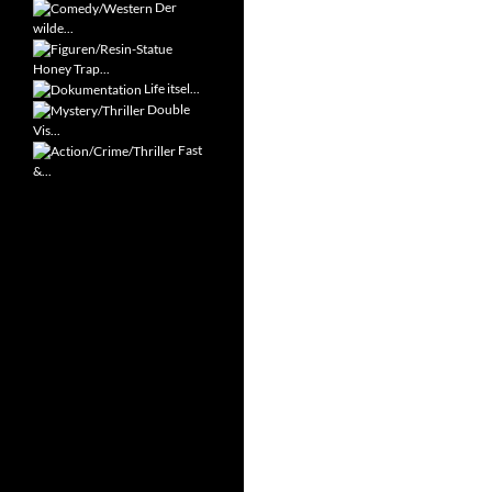
Der
wilde...
Honey Trap...
Life itsel...
Double
Vis...
Fast
&...