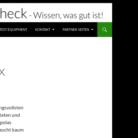
TEST-EQUIPMENT
KONTAKT
PARTNER-SEITEN
X
ngsvollsten
teten und
polas
raucht kaum