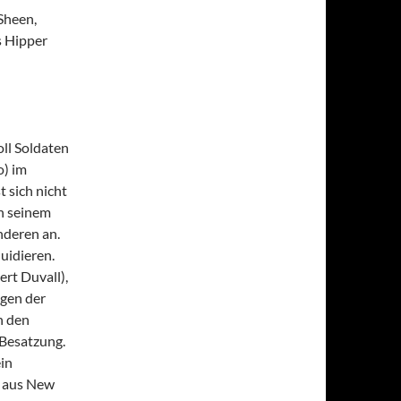
Sheen,
s Hipper
oll Soldaten
o) im
 sich nicht
on seinem
nderen an.
quidieren.
rt Duvall),
ngen der
n den
 Besatzung.
in
h aus New