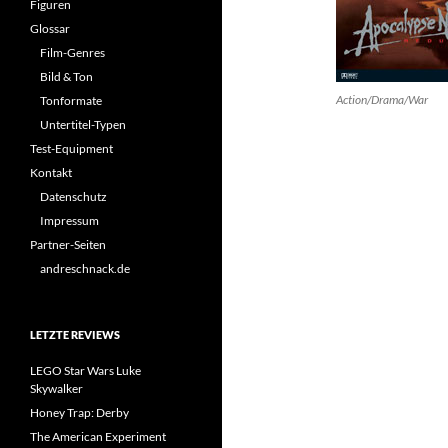
Figuren
Glossar
Film-Genres
Bild & Ton
Action/Drama/War
Tonformate
Untertitel-Typen
Test-Equipment
Kontakt
Datenschutz
Impressum
Partner-Seiten
andreschnack.de
LETZTE REVIEWS
LEGO Star Wars Luke
Skywalker
Honey Trap: Derby
The American Experiment