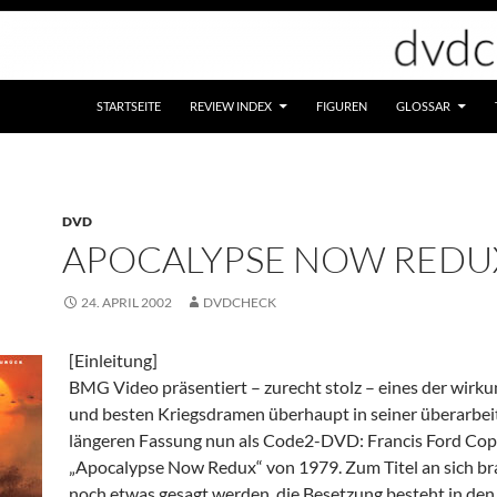
STARTSEITE
REVIEW INDEX
FIGUREN
GLOSSAR
DVD
APOCALYPSE NOW REDU
24. APRIL 2002
DVDCHECK
[Einleitung]
BMG Video präsentiert – zurecht stolz – eines der wirku
und besten Kriegsdramen überhaupt in seiner überarbei
längeren Fassung nun als Code2-DVD: Francis Ford Cop
„Apocalypse Now Redux“ von 1979. Zum Titel an sich b
noch etwas gesagt werden, die Besetzung besteht in den