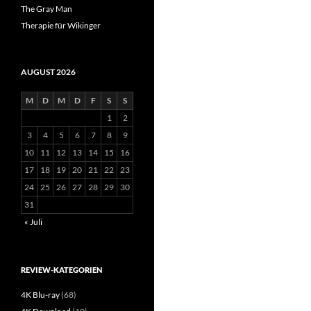
The Gray Man
Therapie für Wikinger
AUGUST 2026
M
D
M
D
F
S
S
1
2
3
4
5
6
7
8
9
10
11
12
13
14
15
16
17
18
19
20
21
22
23
24
25
26
27
28
29
30
31
« Juli
REVIEW-KATEGORIEN
4K Blu-ray
(68)