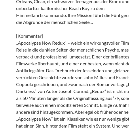
Orleans, Clean, ein schwarzer Teenager aus der Bronx und
unbedarfter kalifornischer Beach Boy zu dem
Himmelfahrtskommando. Ihre Mission führt die Fünf ger
die Abgründe der menschlichen Seele…
[Kommentar]
„Apocalypse Now Redux“ – welch ein wirkungsvoller Film,
Reise in die dunklen Seiten der menschlichen Psyche, ma
verpackt und professionell umgesetzt. Einer der brillante
Filmwerke überhaupt, und einer der besten, wenn nicht de
Antikriegsfilm. Das Drehbuch der fesselnden und gleichze
verrückten Geschichte wurde von John Milius und Franci
Coppola geschrieben, und zwar nach der Romanvorlage „
Darkness“ von Autor Joseph Conrad. „Redux“ ist nicht n
als 50 Minuten länger als die Originalfassung aus ’79, son
teilweise auch einen modifizierten Schnitt. Einige Aufnah
andere sind hinzugekommen. Aber egal ob früher oder he
„Apocalypse Now“ ist ein Klassiker, wie es nur wenige gibt
hat einen Sinn, hinter dem Film steht ein System. Und w