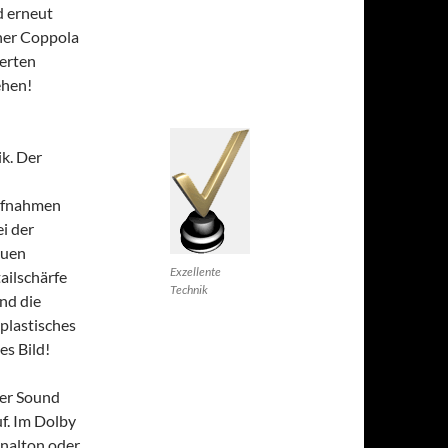
d erneut
her Coppola
werten
ehen!
k. Der
Aufnahmen
ei der
auen
Exzellente
ailschärfe
Technik
und die
 plastisches
es Bild!
der Sound
f. Im Dolby
inalton oder