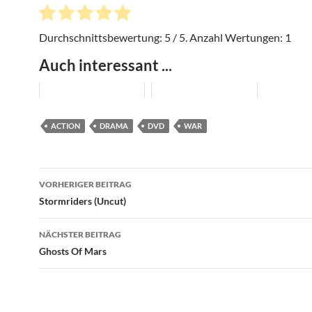
Durchschnittsbewertung:
5
/ 5. Anzahl Wertungen:
1
Auch interessant ...
ACTION
DRAMA
DVD
WAR
Beitragsnavigation
VORHERIGER BEITRAG
Stormriders (Uncut)
NÄCHSTER BEITRAG
Ghosts Of Mars