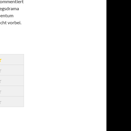
 kommentiert
riegsdrama
ldentum
cht vorbei.