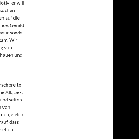
tiv: er will
 suchen
en auf die
ence, Gerald
seur sowie
sam. Wir
ng von
schauen und
rschbreite
e Alk, Sex,
und selten
n von
den, gleich
auf, dass
 sehen