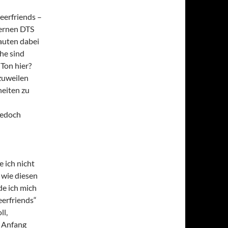
eerfriends –
dernen DTS
auten dabei
he sind
 Ton hier?
zuweilen
eiten zu
jedoch
e ich nicht
 wie diesen
de ich mich
eerfriends“
ll,
e Anfang