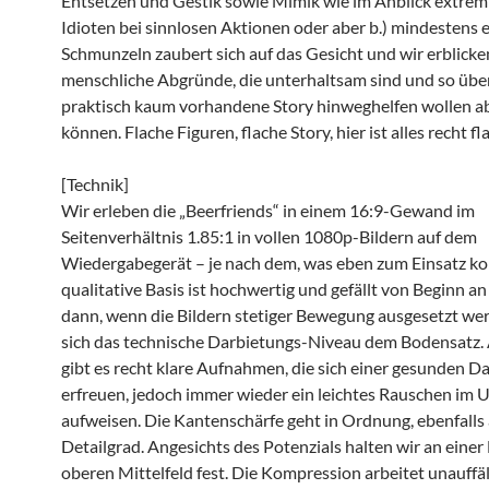
Entsetzen und Gestik sowie Mimik wie im Anblick extrem
Idioten bei sinnlosen Aktionen oder aber b.) mindestens 
Schmunzeln zaubert sich auf das Gesicht und wir erblicke
menschliche Abgründe, die unterhaltsam sind und so über
praktisch kaum vorhandene Story hinweghelfen wollen ab
können. Flache Figuren, flache Story, hier ist alles recht fl
[Technik]
Wir erleben die „Beerfriends“ in einem 16:9-Gewand im
Seitenverhältnis 1.85:1 in vollen 1080p-Bildern auf dem
Wiedergabegerät – je nach dem, was eben zum Einsatz k
qualitative Basis ist hochwertig und gefällt von Beginn a
dann, wenn die Bildern stetiger Bewegung ausgesetzt wer
sich das technische Darbietungs-Niveau dem Bodensatz. 
gibt es recht klare Aufnahmen, die sich einer gesunden D
erfreuen, jedoch immer wieder ein leichtes Rauschen im 
aufweisen. Die Kantenschärfe geht in Ordnung, ebenfalls
Detailgrad. Angesichts des Potenzials halten wir an einer
oberen Mittelfeld fest. Die Kompression arbeitet unauffäll