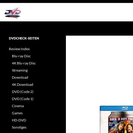
Zum
Inhalt
springen
Suchen
dvdcheck – Wissen, was gut ist!
Reviews rund ums Heimkino &
DVDCHECK-SEITEN
Popkultur
Review Index
Blu-ray Disc
4K Blu-ray Disc
Streaming
Download
4K Download
DVD (Code 2)
DVD (Code 1)
Cinema
Games
HD-DVD
Sonstiges