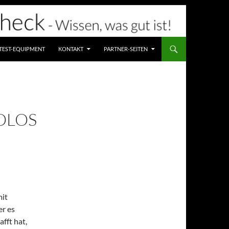
TEST-EQUIPMENT
KONTAKT
PARTNER-SEITEN
OLOS
mit
er es
fft hat,