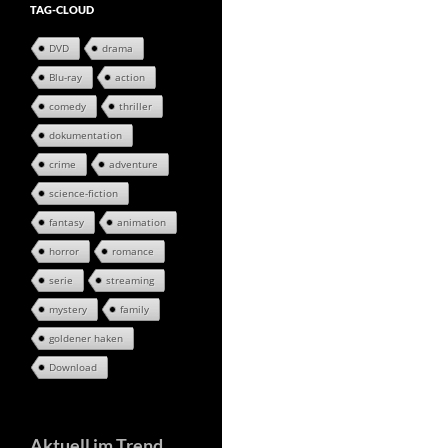
TAG-CLOUD
DVD
drama
Blu-ray
action
comedy
thriller
dokumentation
crime
adventure
science-fiction
fantasy
animation
horror
romance
serie
streaming
mystery
family
goldener haken
Download
Aktuell im Trend