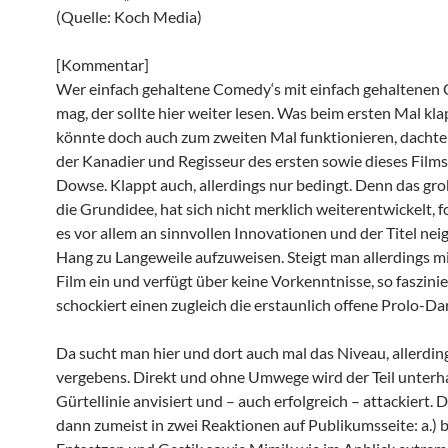
(Quelle: Koch Media)
[Kommentar]
Wer einfach gehaltene Comedy‘s mit einfach gehaltenen
mag, der sollte hier weiter lesen. Was beim ersten Mal kl
könnte doch auch zum zweiten Mal funktionieren, dachte
der Kanadier und Regisseur des ersten sowie dieses Films
Dowse. Klappt auch, allerdings nur bedingt. Denn das gr
die Grundidee, hat sich nicht merklich weiterentwickelt, fo
es vor allem an sinnvollen Innovationen und der Titel nei
Hang zu Langeweile aufzuweisen. Steigt man allerdings m
Film ein und verfügt über keine Vorkenntnisse, so faszini
schockiert einen zugleich die erstaunlich offene Prolo-Da
Da sucht man hier und dort auch mal das Niveau, allerdin
vergebens. Direkt und ohne Umwege wird der Teil unterha
Gürtellinie anvisiert und – auch erfolgreich – attackiert. 
dann zumeist in zwei Reaktionen auf Publikumsseite: a.) 