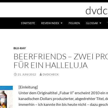
STARTSEITE
REVIEW INDEX
FIGUREN
GLOSSAR
BLU-RAY
BEERFRIENDS – ZWEI PR
FÜR EIN HALLELUJA
21. JUNI 2012
DVDCHECK
[Einleitung]
Unter dem Originaltitel „Fubar II“ erscheint 2010 ein 
kanadischen Dollars produzierter, abgedrehter Titel, d
immerhin – ich kannte ihn bis heute nicht – dazu gescha