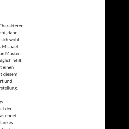
 Charakteren
appt, dann
 sich wohl
: Michael
obe Muster,
lglich fehlt
gt einen
it diesem
ert und
rstellung.
gs
lt der
Das endet
blankes