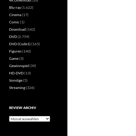
4K Download
(10)
Blu-ray
(1.622)
Cinema
(17)
Comic
(1)
Download
(142)
DVD
(2.759)
DVD (Code1)
(165)
Figuren
(140)
Game
(3)
Gewinnspiel
(39)
HD-DVD
(13)
Sonstige
(5)
Streaming
(326)
REVIEW-ARCHIV
Review-
Archiv