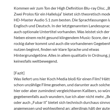
Kommen wir zum Ton der High Definition Blu-ray Disc. „B
Zwei Prolos für ein Halleluja“ bietet sich theoretisch mo
HD-Master Audio 5.1 zum besten. Die Sprachfassungen l
Englisch und Deutsch. In der letztgenannten Landessprac
auch optionale Untertitel vorhanden. Was leistet sich der
Neben einem recht gesund klingendem Music-Score, der 
rockig daher kommt und auch die vorhandenen Gegebenh
nutzen beginnt, finden wir klare Sprache und etwas
Hintergrundgetöne. Alles in allem qualitativ in Ordnung, 
keinesfalls weltbewegend.
[Fazit]
Was liefert uns hier Koch Media bloß für einen Film? Hätt
schon unzählige Filme gesehen, und darunter auch solche
hier oder aber zumindest vergleichbaren Kalibers, so wür
gegebenenfalls auch wundern, tue ich aber nicht mehr. „B
oder auch „Fubar II“ bietet sich technisch durchaus sinnvo
angemessen und wohlwollend an; allerdings hält der gut