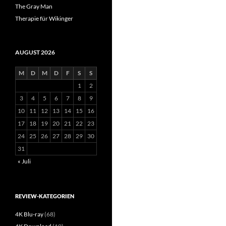
The Gray Man
Therapie für Wikinger
AUGUST 2026
M
D
M
D
F
S
S
1
2
3
4
5
6
7
8
9
10
11
12
13
14
15
16
17
18
19
20
21
22
23
24
25
26
27
28
29
30
31
« Juli
REVIEW-KATEGORIEN
4K Blu-ray
(68)