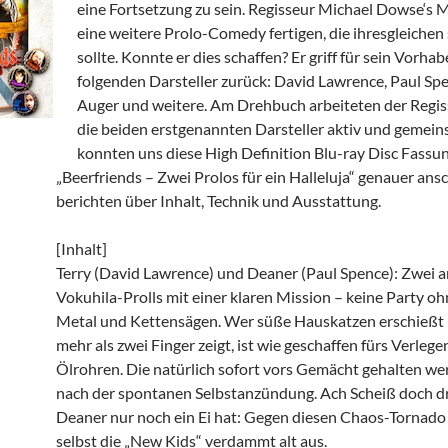
eine Fortsetzung zu sein. Regisseur Michael Dowse‘s Mo
eine weitere Prolo-Comedy fertigen, die ihresgleichen
sollte. Konnte er dies schaffen? Er griff für sein Vorhab
folgenden Darsteller zurück: David Lawrence, Paul Sp
Auger und weitere. Am Drehbuch arbeiteten der Regis
die beiden erstgenannten Darsteller aktiv und gemein
konnten uns diese High Definition Blu-ray Disc Fassu
„Beerfriends – Zwei Prolos für ein Halleluja“ genauer an
berichten über Inhalt, Technik und Ausstattung.
[Inhalt]
Terry (David Lawrence) und Deaner (Paul Spence): Zwei a
Vokuhila-Prolls mit einer klaren Mission – keine Party ohn
Metal und Kettensägen. Wer süße Hauskatzen erschießt 
mehr als zwei Finger zeigt, ist wie geschaffen fürs Verlege
Ölrohren. Die natürlich sofort vors Gemächt gehalten wer
nach der spontanen Selbstanzündung. Ach Scheiß doch dr
Deaner nur noch ein Ei hat: Gegen diesen Chaos-Tornado
selbst die „New Kids“ verdammt alt aus.