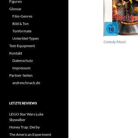
Figuren
Glossar
Film-Genres
Bild & Ton
Tonformate
Untertitel-Typen
Comedy/Music
Test-Equipment
Kontakt
Datenschutz
Impressum
Partner-Seiten
andreschnack.de
LETZTE REVIEWS
LEGO Star Wars Luke
Skywalker
Honey Trap: Derby
The American Experiment