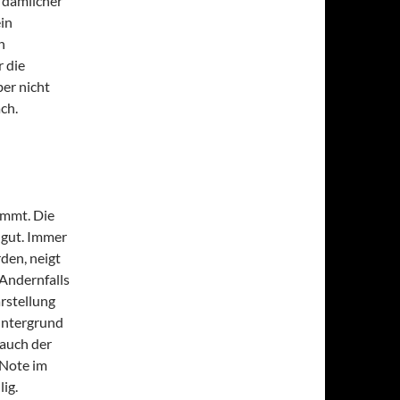
 dämlicher
ein
n
 die
er nicht
ach.
ommt. Die
n gut. Immer
den, neigt
Andernfalls
arstellung
Untergrund
 auch der
 Note im
ig.