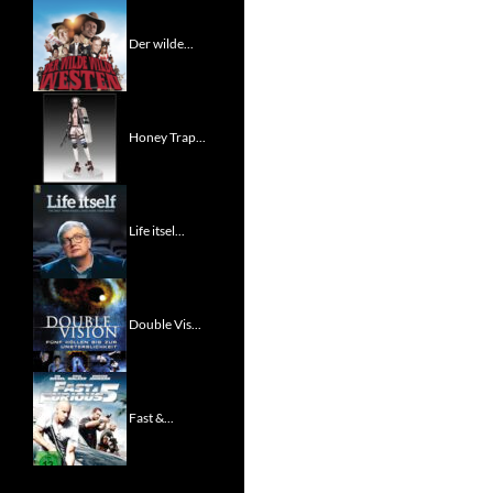
Der wilde...
Honey Trap...
Life itsel...
Double Vis...
Fast &...