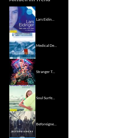
Lars Eidin...
Medical De...
Stranger T...
Soul Surfe...
Beforeigne...