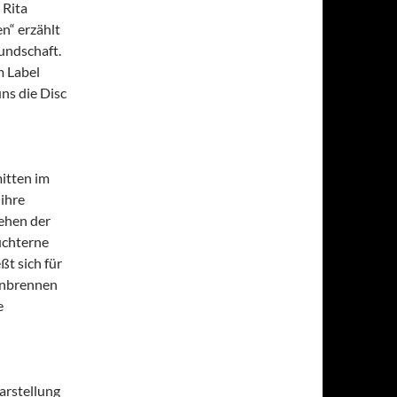
 Rita
n“ erzählt
undschaft.
m Label
ns die Disc
itten im
 ihre
ehen der
üchterne
ßt sich für
anbrennen
e
arstellung