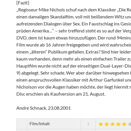
[Fazit]
„Regisseur Mike Nichols schuf nach dem Klassiker „Die R
einen damaligen Skandalfilm, voll mit beißendem Witz un
aufreizenden Dialogen über Sex. Ein Faustschlag ins Gesi
prüden Amerika…“ – sehr treffend steht es so auf der Ve
DVD, dem ist kaum etwas hinzuzufügen. Der rund 94min
Film wurde ab 16 Jahren freigegeben und wird wahrschein
einem „älteren“ Publikum gefallen. Extras? Sind hier leide
kaum vorhanden, denn mehr als einen einfachen Trailer 
Hauptfilm wurde nicht auf der einseitigen Dual-Layer-D
9) abgelegt. Sehr schade. Wer aber darüber hinwegsehen
einen anspruchsvollen Klassiker mit Arthur Garfunkel un
Nicholson vor die Augen haben möchte, der liegt hiermit r
Disc erschien als Kaufversion am 21. August.
Andre Schnack, 23.08.2001
Film/Inhalt
: