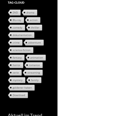
TAG-CLOUD
DVD
drama
Blu-ray
action
comedy
thriller
dokumentation
crime
adventure
science-fiction
fantasy
animation
horror
romance
serie
streaming
mystery
family
goldener haken
Download
Aktuell im Trend