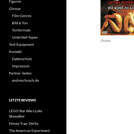
Figuren
Glossar
Film-Genres
Bild & Ton
Tonformate
Untertitel-Typen
Drama
Test-Equipment
Kontakt
Datenschutz
Impressum
Partner-Seiten
andreschnack.de
LETZTE REVIEWS
LEGO Star Wars Luke
Skywalker
Honey Trap: Derby
The American Experiment