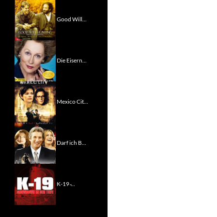
Good Will...
Die Eisern...
Mexico Cit...
Darf ich B...
K-19 ̵...