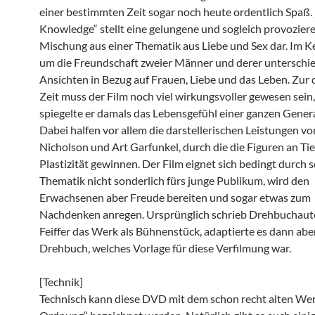
einer bestimmten Zeit sogar noch heute ordentlich Spaß.
Knowledge“ stellt eine gelungene und sogleich provozier
Mischung aus einer Thematik aus Liebe und Sex dar. Im K
um die Freundschaft zweier Männer und derer unterschi
Ansichten in Bezug auf Frauen, Liebe und das Leben. Zur
Zeit muss der Film noch viel wirkungsvoller gewesen sein
spiegelte er damals das Lebensgefühl einer ganzen Genera
Dabei halfen vor allem die darstellerischen Leistungen vo
Nicholson und Art Garfunkel, durch die die Figuren an Ti
Plastizität gewinnen. Der Film eignet sich bedingt durch s
Thematik nicht sonderlich fürs junge Publikum, wird den
Erwachsenen aber Freude bereiten und sogar etwas zum
Nachdenken anregen. Ursprünglich schrieb Drehbuchauto
Feiffer das Werk als Bühnenstück, adaptierte es dann aber
Drehbuch, welches Vorlage für diese Verfilmung war.
[Technik]
Technisch kann diese DVD mit dem schon recht alten Werk