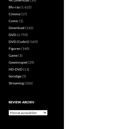
4K Download
(10)
Blu-ray
(1.622)
Cinema
(17)
Comic
(1)
Download
(142)
DVD
(2.759)
DVD (Code1)
(165)
Figuren
(140)
Game
(3)
Gewinnspiel
(39)
HD-DVD
(13)
Sonstige
(5)
Streaming
(326)
REVIEW-ARCHIV
Review-
Archiv