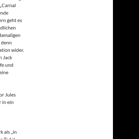
 „Carnal
ende
ern geht es
edlichen
 damaligen
, denn
tion wider.
n Jack
efe und
eine
r Jules
 in ein
 als „in