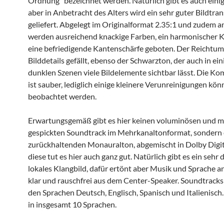
Ordnung“ bezeichnet werden. Natürlich gibt es auch einig
aber in Anbetracht des Alters wird ein sehr guter Bildtran
geliefert. Abgelegt im Originalformat 2.35:1 und zudem
werden ausreichend knackige Farben, ein harmonischer 
eine befriedigende Kantenschärfe geboten. Der Reichtum
Bilddetails gefällt, ebenso der Schwarzton, der auch in ei
dunklen Szenen viele Bildelemente sichtbar lässt. Die K
ist sauber, lediglich einige kleinere Verunreinigungen kö
beobachtet werden.
Erwartungsgemäß gibt es hier keinen voluminösen und mi
gespickten Soundtrack im Mehrkanaltonformat, sondern
zurückhaltenden Monauralton, abgemischt in Dolby Digita
diese tut es hier auch ganz gut. Natürlich gibt es ein seh
lokales Klangbild, dafür ertönt aber Musik und Sprache
klar und rauschfrei aus dem Center-Speaker. Soundtracks 
den Sprachen Deutsch, Englisch, Spanisch und Italienisch.
in insgesamt 10 Sprachen.