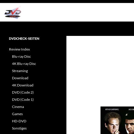
Zum
Inhalt
springen
Suchen
dvdcheck – Wissen, was gut ist!
Reviews rund ums Heimkino &
DVDCHECK-SEITEN
Popkultur
Review Index
Blu-ray Disc
4K Blu-ray Disc
Streaming
Download
4K Download
DVD (Code 2)
DVD (Code 1)
Cinema
Games
HD-DVD
Sonstiges