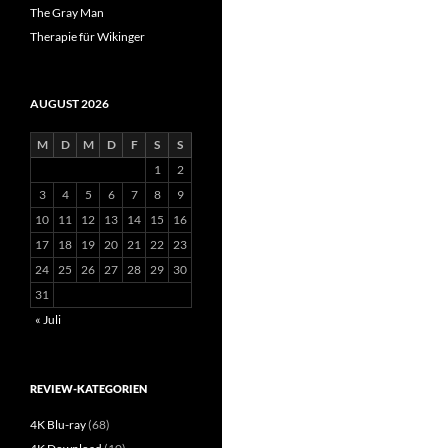
The Gray Man
Therapie für Wikinger
AUGUST 2026
M
D
M
D
F
S
S
1
2
3
4
5
6
7
8
9
10
11
12
13
14
15
16
17
18
19
20
21
22
23
24
25
26
27
28
29
30
31
« Juli
REVIEW-KATEGORIEN
4K Blu-ray
(68)