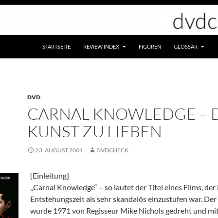
STARTSEITE
REVIEW INDEX
FIGUREN
GLOSSAR
DVD
CARNAL KNOWLEDGE – 
KUNST ZU LIEBEN
23. AUGUST 2001
DVDCHECK
[Einleitung]
„Carnal Knowledge“ – so lautet der Titel eines Films, der 
Entstehungszeit als sehr skandalös einzustufen war. Der 
wurde 1971 von Regisseur Mike Nichols gedreht und mit