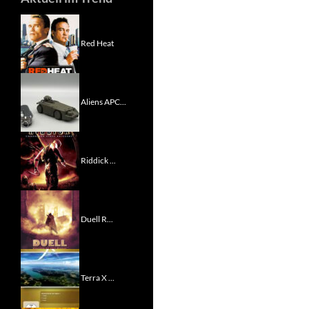
Red Heat
Aliens APC...
Riddick ...
Duell R...
Terra X ...