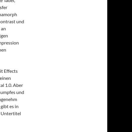
e Tadel,
sfer
 anamorph
Kontrast und
 an
nigen
ompression
nnen
t Effects
 einen
l 1.0. Aber
r dumpfes und
 angenehm
gibt es in
 Untertitel