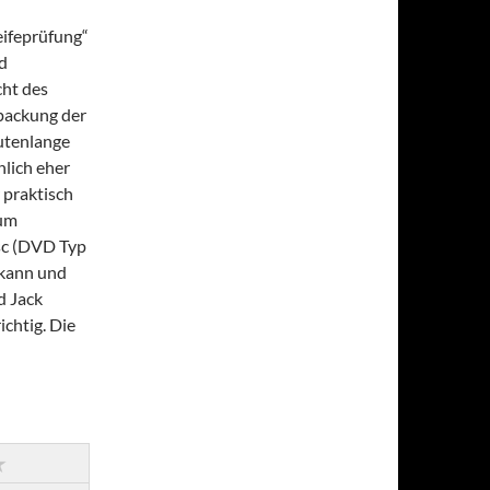
eifeprüfung“
d
cht des
rpackung der
utenlange
lich eher
r praktisch
zum
isc (DVD Typ
 kann und
d Jack
ichtig. Die