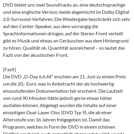
DVD bietet uns zwei Soundtracks an, eine deutschsprachige
und eine englische Version, beide abgemischt im Dolby Digital
2.0-Surround-Verfahren. Die Wiedergabe beschränkt sich sehr
auf den Center-Speaker, aus dem vorrangig die
Sprachinformationen dringen, auf der Stereo-Front verteilt
gibt es Musik und etwas an Geräuschen aus dem Hintergrund
zu hören. Qualität ok, Quantität ausreichend – so lautet das
Fazit von der akustischen Front.
[Fazit]
Die DVD „D-Day 6.6.44″ erschien am 21. Juni zu einem Preis
um die 20,- Euro, was in Anbetracht der als hochwertig
einzustufenden Dokumentation fair erscheint. Die Laufzeit
von rund 90 Minuten hätte jedoch gerne etwas höher
ausfallen können. Abgelegt wurden die Inhalte auf einer
einseitigen Dual-Layer-Disc (DVD Typ 9), die ab einer
Altersstufe von 16 Jahren freigegeben ist. Damit das
Programm, welches in Form der DVD in einem schönen
DigiPak erscheint, auch ordentlich abgerundet wirkt, wurde