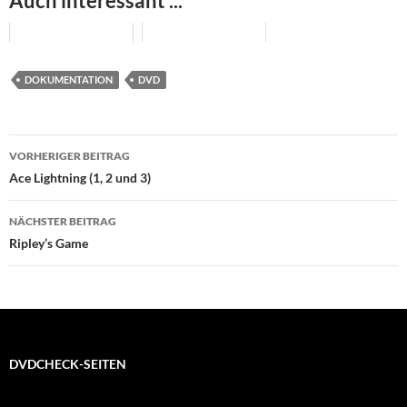
Auch interessant ...
DOKUMENTATION
DVD
Beitragsnavigation
VORHERIGER BEITRAG
Ace Lightning (1, 2 und 3)
NÄCHSTER BEITRAG
Ripley’s Game
DVDCHECK-SEITEN