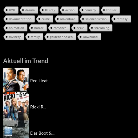
DVD
drama
Blu-ray
action
comedy
thriller
dokumentation
crime
adventure
science-fiction
fantasy
animation
horror
romance
serie
streaming
mystery
family
goldener haken
Download
Aktuell im Trend
Red Heat
Ricki R...
Das Boot &...