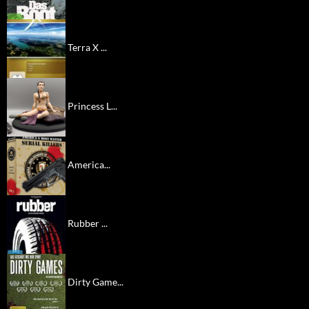
Terra X ...
Princess L...
America...
Rubber ...
Dirty Game...