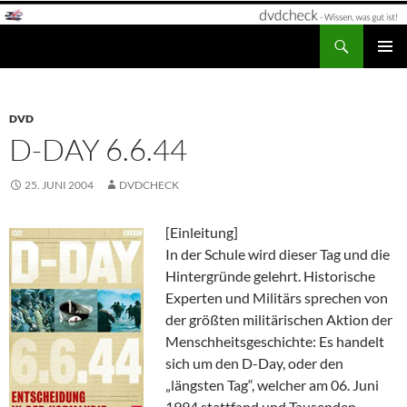
Zum
Inhalt
Suchen
dvdcheck – Wissen, was gut ist!
springen
PRIMÄR
MENÜ
DVD
D-DAY 6.6.44
25. JUNI 2004
DVDCHECK
[Einleitung]
In der Schule wird dieser Tag und die
Hintergründe gelehrt. Historische
Experten und Militärs sprechen von
der größten militärischen Aktion der
Menschheitsgeschichte: Es handelt
sich um den D-Day, oder den
„längsten Tag“, welcher am 06. Juni
1994 stattfand und Tausenden