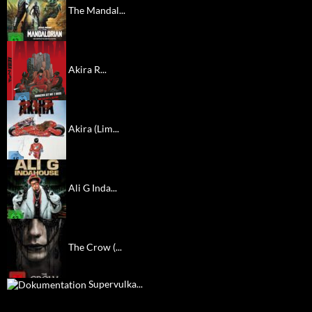
The Mandal...
Akira R...
Akira (Lim...
Ali G Inda...
The Crow (...
Supervulka...