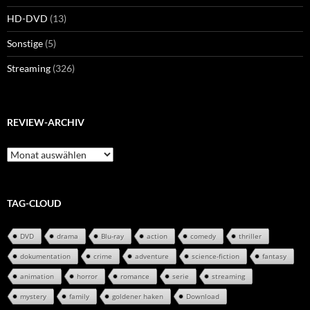
HD-DVD
(13)
Sonstige
(5)
Streaming
(326)
REVIEW-ARCHIV
Review-
Archiv
TAG-CLOUD
DVD
drama
Blu-ray
action
comedy
thriller
dokumentation
crime
adventure
science-fiction
fantasy
animation
horror
romance
serie
streaming
mystery
family
goldener haken
Download