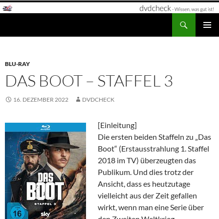
Zum
Inhalt
Suchen
dvdcheck – Wissen, was gut ist!
springen
PRIMÄR
MENÜ
BLU-RAY
DAS BOOT – STAFFEL 3
16. DEZEMBER 2022
DVDCHECK
[Einleitung]
Die ersten beiden Staffeln zu „Das
Boot“ (Erstausstrahlung 1. Staffel
2018 im TV) überzeugten das
Publikum. Und dies trotz der
Ansicht, dass es heutzutage
vielleicht aus der Zeit gefallen
wirkt, wenn man eine Serie über
den Zweiten Weltkrieg