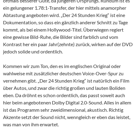
oftmals besserer Güte, da jüngeren Ursprungs. Rundum ist es
ein gelungener 1.78:1-Transfer, der hier mittels anamorpher
Abtastung angeboten wird. „Der 24 Stunden Krieg“ ist eine
Dokumentation, so dass ein gänzlich anderer Schnitt zu Tage
kommt, als bei einem Hollywood-Titel. Überwiegen regiert
eine gewisse Bild-Ruhe, die Bilder sind farblich und vom
Kontrast her ein paar Jahr(zehnte) zurück, wirken auf der DVD
jedoch solide und ordentlich.
Kommen wir zum Ton, den es im englischen Original oder
wahlweise mit zusätzlicher deutschen Voice-Over-Spur zu
vernehmen gibt. „Der 24 Stunden Krieg“ ist natürlich ein Film
über Autos, und zwar die richtig großen und lauten Boliden
eben. Da dröhnt es schon ordentlich, das passt soweit auch
hier beim angebotenen Dolby Digital 2.0-Sound. Alles in allem
ist das Programm sehr zweidimensional, akustisch. Richtig
Akzente setzt der Sound nicht, wenngleich er eben das leistet,
was man von ihm erwartet.