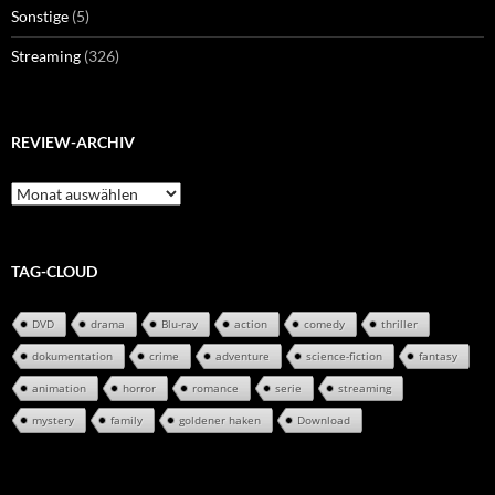
Sonstige
(5)
Streaming
(326)
REVIEW-ARCHIV
Review-
Archiv
TAG-CLOUD
DVD
drama
Blu-ray
action
comedy
thriller
dokumentation
crime
adventure
science-fiction
fantasy
animation
horror
romance
serie
streaming
mystery
family
goldener haken
Download