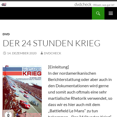
Zum
Inhalt
Suchen
dvdcheck – Wissen, was gut ist!
springen
PRIMÄR
MENÜ
DVD
DER 24 STUNDEN KRIEG
14. DEZEMBER 2020
DVDCHECK
[Einleitung]
In der nordamerikanischen
Berichterstattung oder aber auch in
den Dokumentationen wird gerne
und somit auch oftmals eine sehr
martialische Rhetorik verwendet, so
dass wir es hier auch mit dem
„Battlefield Le Mans“ zu tun
bekommen. „Der 24 Stunden Krieg“