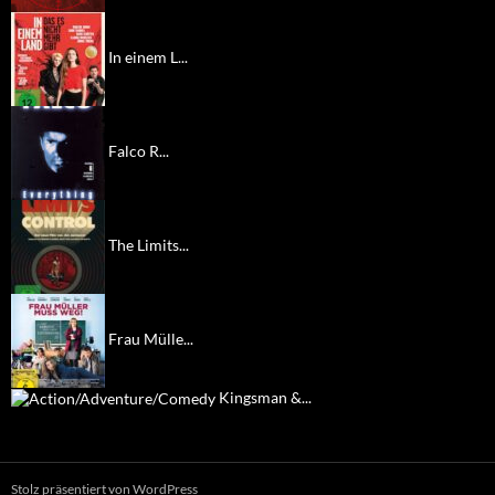
In einem L...
Falco R...
The Limits...
Frau Mülle...
Kingsman &...
Stolz präsentiert von WordPress