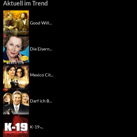
Aktuell im Trend
Good Will...
Die Eisern...
Mexico Cit...
Darf ich B...
K-19 ̵...