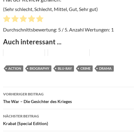
(Sehr schlecht, Schlecht, Mittel, Gut, Sehr gut)
Durchschnittsbewertung:
5
/ 5. Anzahl Wertungen:
1
Auch interessant ...
ACTION
BIOGRAPHY
BLU-RAY
CRIME
DRAMA
Beitragsnavigation
VORHERIGER BEITRAG
The War – Die Gesichter des Krieges
NÄCHSTER BEITRAG
Krabat (Special Edition)