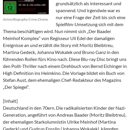
grundsätzlich als interessant und
spannend. Und irgendwie war es
nur eine Frage der Zeit bis sich eine
Action/Biography/Crime/Drama
Spielfilm-Umsetzung sich mit dem
Thema beschäftigen wird. Nun nimmt sich „Der Baader
Meinhof Komplex“ von Regisseur Uli Edel der damaligen
Ereignisse an und erzählt die Story mit Moritz Bleibtreu,
Martina Gedeck, Johanna Wokalek und Bruno Ganz in den
führenden Rollen fürs Kino nach. Diese Blu-ray Disc bringt uns
den Polit-Thriller nach einem Drehbuch von Bernd Eichinger in
High Definition ins Heimkino. Die Vorlage bildet ein Buch von
Stefan Aust, dem ehemaligen Chef-Redakteur des Magazins
„Der Spiegel“.
[Inhalt]
Deutschland in den 70ern. Die radikalisierten Kinder der Nazi-
Generation, angeführt von Andreas Baader (Moritz Bleibtreu),
der ehemaligen Starkolumnistin Ulrike Meinhof (Martina
Gedeck) und Gudrun Ensslin (Johanna Wokalek), kämpfen