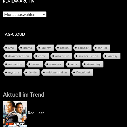
REVIEW-ARCHIV
Review-
Archiv
TAG-CLOUD
DVD
drama
Blu-ray
action
comedy
thriller
dokumentation
crime
adventure
science-fiction
fantasy
animation
horror
romance
serie
streaming
mystery
family
goldener haken
Download
Aktuell im Trend
Red Heat