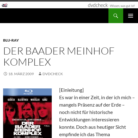
Zum
Inhalt
Suchen
dvdcheck – Wissen, was gut ist!
springen
PRIMÄR
MENÜ
BLU-RAY
DER BAADER MEINHOF
KOMPLEX
18. MÄRZ 2009
DVDCHECK
[Einleitung]
Es war in einer Zeit, in der ich mich –
mangels Präsenz auf der Erde –
noch nicht für historische
Entwicklungen interessieren
konnte. Doch aus heutiger Sicht
empfinde ich das Thema