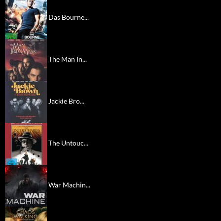
Das Bourne...
The Man In...
Jackie Bro...
The Untouc...
War Machin...