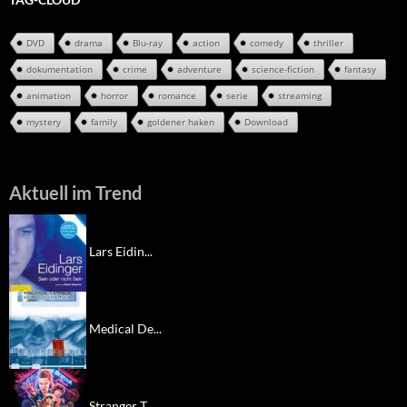
DVD
drama
Blu-ray
action
comedy
thriller
dokumentation
crime
adventure
science-fiction
fantasy
animation
horror
romance
serie
streaming
mystery
family
goldener haken
Download
Aktuell im Trend
Lars Eidin...
Medical De...
Stranger T...