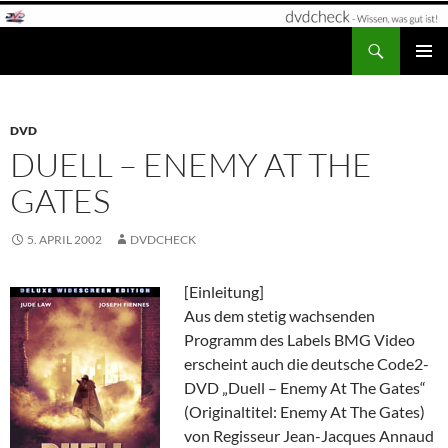
Zum
Inhalt
Suchen
dvdcheck – Wissen, was gut ist!
springen
PRIMÄR
MENÜ
DVD
DUELL – ENEMY AT THE
GATES
5. APRIL 2002
DVDCHECK
[Einleitung]
Aus dem stetig wachsenden
Programm des Labels BMG Video
erscheint auch die deutsche Code2-
DVD „Duell – Enemy At The Gates“
(Originaltitel: Enemy At The Gates)
von Regisseur Jean-Jacques Annaud