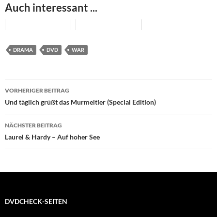
Auch interessant ...
DRAMA
DVD
WAR
Beitragsnavigation
VORHERIGER BEITRAG
Und täglich grüßt das Murmeltier (Special Edition)
NÄCHSTER BEITRAG
Laurel & Hardy – Auf hoher See
DVDCHECK-SEITEN