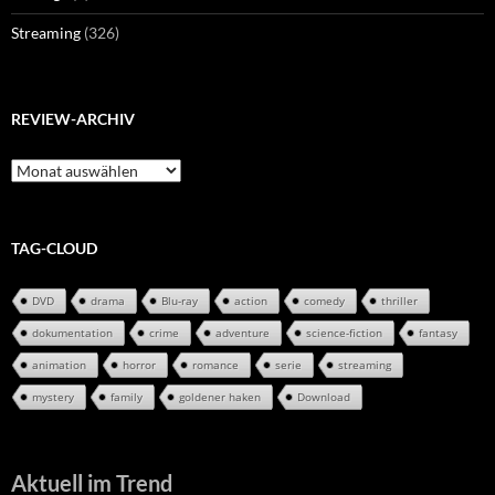
Streaming
(326)
REVIEW-ARCHIV
Review-
Archiv
TAG-CLOUD
DVD
drama
Blu-ray
action
comedy
thriller
dokumentation
crime
adventure
science-fiction
fantasy
animation
horror
romance
serie
streaming
mystery
family
goldener haken
Download
Aktuell im Trend