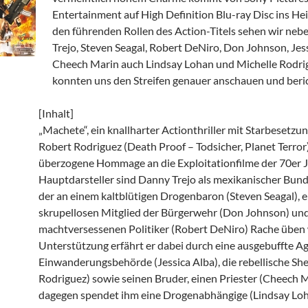
Entertainment auf High Definition Blu-ray Disc ins He
den führenden Rollen des Action-Titels sehen wir ne
Trejo, Steven Seagal, Robert DeNiro, Don Johnson, Jess
Cheech Marin auch Lindsay Lohan und Michelle Rodri
konnten uns den Streifen genauer anschauen und ber
[Inhalt]
„Machete“, ein knallharter Actionthriller mit Starbesetzu
Robert Rodriguez (Death Proof – Todsicher, Planet Terror),
überzogene Hommage an die Exploitationfilme der 70er J
Hauptdarsteller sind Danny Trejo als mexikanischer Bunde
der an einem kaltblütigen Drogenbaron (Steven Seagal), 
skrupellosen Mitglied der Bürgerwehr (Don Johnson) un
machtversessenen Politiker (Robert DeNiro) Rache üben w
Unterstützung erfährt er dabei durch eine ausgebuffte Ag
Einwanderungsbehörde (Jessica Alba), die rebellische She
Rodriguez) sowie seinen Bruder, einen Priester (Cheech M
dagegen spendet ihm eine Drogenabhängige (Lindsay Loh