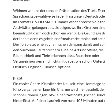
Widmen wir uns der tonalen Präsentation des Titels. Es er
Sprachausgabe wahlweise in den Fassungen Deutsch oder
im Format DTS-HD MA 5.1. Immer wieder brechen die to
Aktivitäten gelungen aus, sie zeigen, wo ihre Grenzen sin
beeindruckt dann doch schon ein wenig. Die Grundlage daf
der Inhalt, denn es geht hier oftmals recht rabiat und acti
Der Ton bietet einen dynamischen Umgang damit und spie
den Surround-Lautsprechern auf eine Art und Weise, die
Räumlichkeit und Tiefe erkennen lässt. Rauschen oder
Verunreinigungen sind nicht mit dabei, wie schön. Unterti
Deutsch, Englisch, Türkisch, optional.
[Fazit]
Ein cooler Genre-Klassiker der Neuzeit, eine Hommage a
Kino vergangener Tage. Ein Charme wird hier gespielt, der
schöne Erinnerungen, bzw. einen zart nostalgischen Touc
hinterlässt. Auf einer Laufzeit von rund 105 Minuten auf 