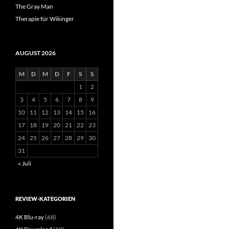
The Gray Man
Therapie für Wikinger
AUGUST 2026
M
D
M
D
F
S
S
1
2
3
4
5
6
7
8
9
10
11
12
13
14
15
16
17
18
19
20
21
22
23
24
25
26
27
28
29
30
31
« Juli
REVIEW-KATEGORIEN
4K Blu-ray
(68)