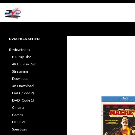
Zum
Inhalt
springen
Suchen
dvdcheck – Wissen, was gut ist!
Reviews rund ums Heimkino &
DVDCHECK-SEITEN
Popkultur
Review Index
Blu-ray Disc
4K Blu-ray Disc
Streaming
Download
4K Download
DVD (Code 2)
DVD (Code 1)
Cinema
Games
HD-DVD
Sonstiges