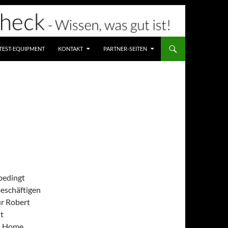
TEST-EQUIPMENT
KONTAKT
PARTNER-SEITEN
nbedingt
beschäftigen
ur Robert
t
s Home