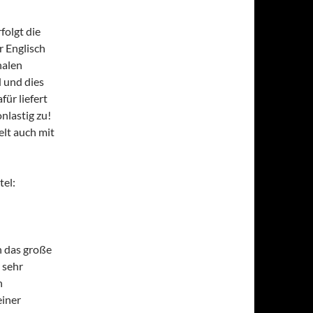
folgt die
 Englisch
nalen
d und dies
ür liefert
onlastig zu!
lt auch mit
tel:
n das große
 sehr
h
einer