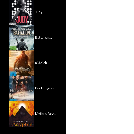
Judy
Battalion...
Riddick ...
Die Hugeno...
Mythos Ägy...