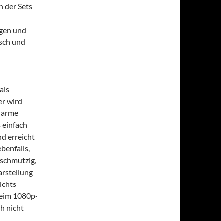
n der Sets
ngen und
isch und
als
er wird
Charme
 einfach
d erreicht
benfalls,
 schmutzig,
arstellung
ichts
beim 1080p-
ch nicht