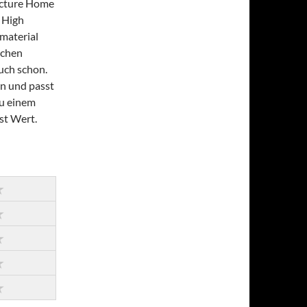
Picture Home
 High
material
ichen
uch schon.
n und passt
zu einem
st Wert.