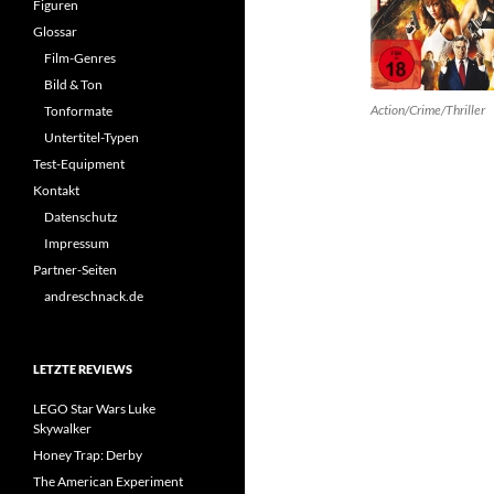
Figuren
Glossar
Film-Genres
Bild & Ton
Action/Crime/Thriller
Tonformate
Untertitel-Typen
Test-Equipment
Kontakt
Datenschutz
Impressum
Partner-Seiten
andreschnack.de
LETZTE REVIEWS
LEGO Star Wars Luke
Skywalker
Honey Trap: Derby
The American Experiment