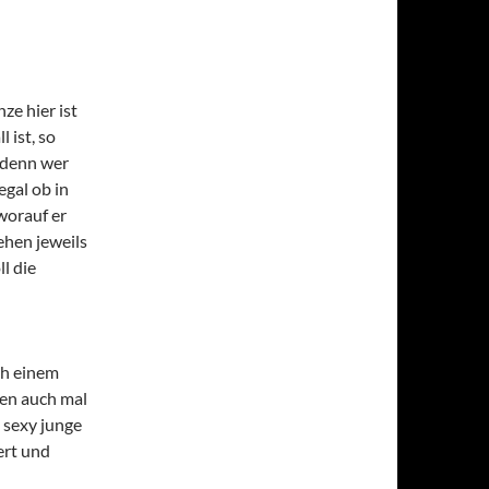
ze hier ist
 ist, so
, denn wer
egal ob in
worauf er
ehen jeweils
ll die
ch einem
egen auch mal
 sexy junge
ert und