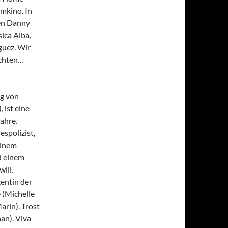
imkino. In
ben Danny
ica Alba,
guez. Wir
ichten…
ng von
 ist eine
ahre.
spolizist,
einem
d einem
ill.
entin der
 (Michelle
arin). Trost
an). Viva