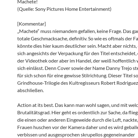
Machete!
(Quelle: Sony Pictures Home Entertainment)
[Kommentar]
„Machete“ muss niemandem gefallen, keine Frage. Das gan
totale Geschmacksache, definitiv. So wie es oftmals der Fall
könnte dies hier kaum deutlicher sein. Macht aber nichts
sich angesichts der Verpackung für den Titel entscheidet, 
der Videothek oder aber im Handel, der weiß hoffentlich 
sich einlässt. Denn Cover sowie der Name Danny Trejo st
für sich schon für eine gewisse Stilrichtung. Dieser Titel so
Grindhouse-Trilogie des Kultregisseurs Robert Rodriguez
abschließen.
Action at its best. Das kann man wohl sagen, und mit wel
Brutalitätsgrad. Hier geht es ordentlich zur Sache, da fli
die einen oder anderen Eingeweide durch die Luft, nackte,
Frauen huschen vor der Kamera daher und es wird geball
verbissen und ausgesprochen skrupellos gegeneinander