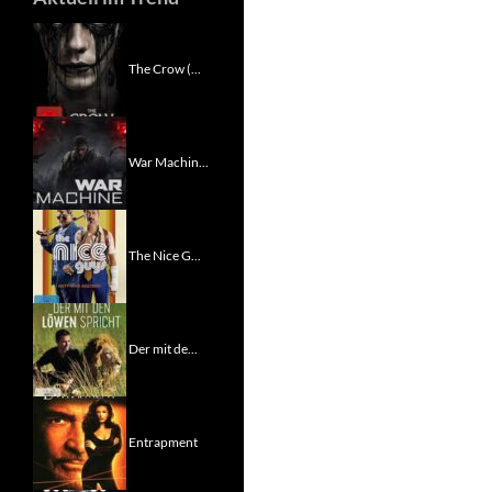
The Crow (...
War Machin...
The Nice G...
Der mit de...
Entrapment