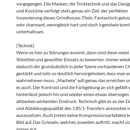
vorgegangen. Die Masken, die Tricktechnik und das Desig
und Kostüme verfolgt stets genau ein Ziel: der perfekten
Inszenierung dieses Grindhouse-Titels. Fantastisch gelu
sehr charmant, wenngleich hart und doch irgendwie kom
unterhaltsam.
[Technik]
Wenn es hier zu Störungen kommt, dann sind diese meist 
Stilmittel und gewollter Einsatz zu bewerten. Immer wied
dadurch der grundsätzlich in jeder Szene vorhandenen 
gestärkt und teils so deutlich hervorgehoben, dass man es
wahrnehmen muss. „Machete“ will genau das erreichen un
es auch. Der Kontrast und die Farbgebung an sich gefällt e
hinterlässt jedoch hin und wieder einen etwas überzogen
altbacken wirkenden Eindruck. Technisch gibt es an der D
und Abbildungsqualität des 1.85:1-Transfers ansonsten n
auszusetzen. Auch treten keine Kompressionsartefakte 
Bild auf. Das Grieseln, welches zuweilen auftritt, macht si
immer gut.