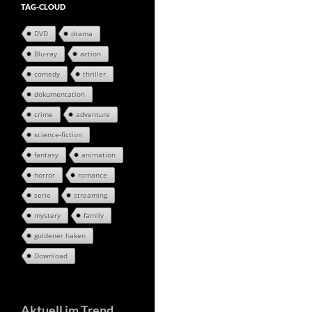
TAG-CLOUD
DVD
drama
Blu-ray
action
comedy
thriller
dokumentation
crime
adventure
science-fiction
fantasy
animation
horror
romance
serie
streaming
mystery
family
goldener haken
Download
Aktuell im Trend