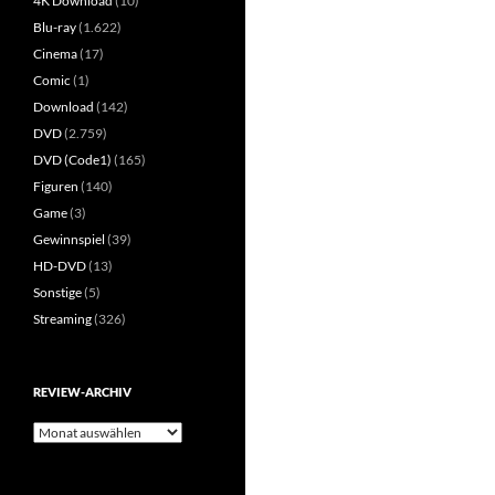
4K Download
(10)
Blu-ray
(1.622)
Cinema
(17)
Comic
(1)
Download
(142)
DVD
(2.759)
DVD (Code1)
(165)
Figuren
(140)
Game
(3)
Gewinnspiel
(39)
HD-DVD
(13)
Sonstige
(5)
Streaming
(326)
REVIEW-ARCHIV
Review-
Archiv