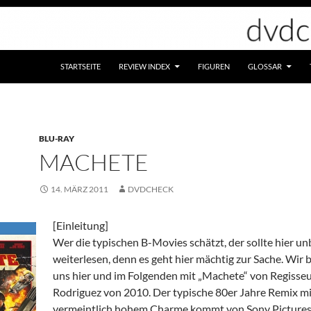
STARTSEITE
REVIEW INDEX
FIGUREN
GLOSSAR
BLU-RAY
MACHETE
14. MÄRZ 2011
DVDCHECK
[Einleitung]
Wer die typischen B-Movies schätzt, der sollte hier u
weiterlesen, denn es geht hier mächtig zur Sache. Wir 
uns hier und im Folgenden mit „Machete“ von Regisse
Rodriguez von 2010. Der typische 80er Jahre Remix mi
vermeintlich hohem Charme kommt von Sony Picture