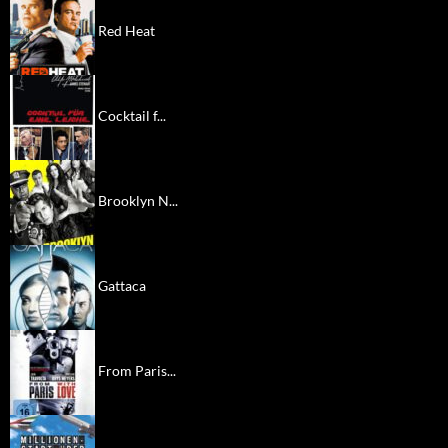
Red Heat
Cocktail f...
Brooklyn N...
Gattaca
From Paris...