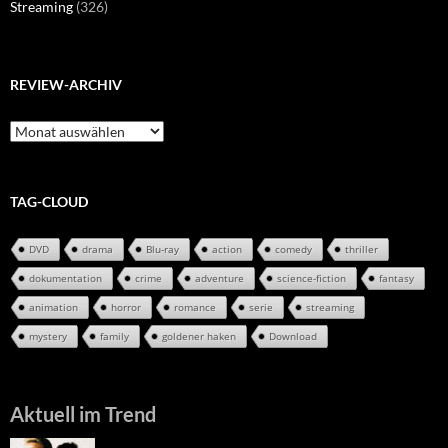
Streaming
(326)
REVIEW-ARCHIV
Review-
Archiv
TAG-CLOUD
DVD
drama
Blu-ray
action
comedy
thriller
dokumentation
crime
adventure
science-fiction
fantasy
animation
horror
romance
serie
streaming
mystery
family
goldener haken
Download
Aktuell im Trend