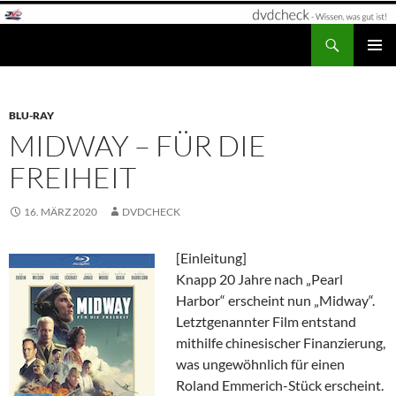
Zum
Inhalt
Suchen
dvdcheck – Wissen, was gut ist!
springen
PRIMÄR
MENÜ
BLU-RAY
MIDWAY – FÜR DIE
FREIHEIT
16. MÄRZ 2020
DVDCHECK
[Einleitung]
Knapp 20 Jahre nach „Pearl
Harbor“ erscheint nun „Midway“.
Letztgenannter Film entstand
mithilfe chinesischer Finanzierung,
was ungewöhnlich für einen
Roland Emmerich-Stück erscheint.