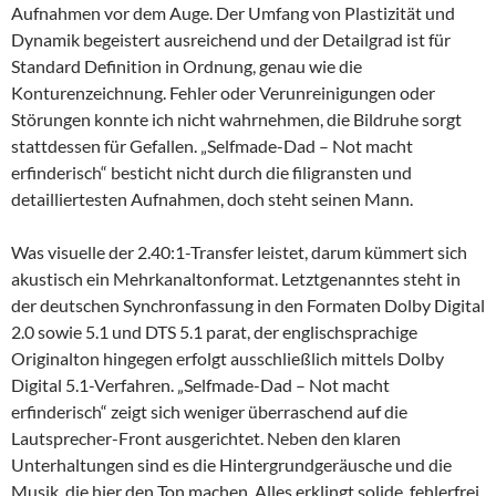
Aufnahmen vor dem Auge. Der Umfang von Plastizität und
Dynamik begeistert ausreichend und der Detailgrad ist für
Standard Definition in Ordnung, genau wie die
Konturenzeichnung. Fehler oder Verunreinigungen oder
Störungen konnte ich nicht wahrnehmen, die Bildruhe sorgt
stattdessen für Gefallen. „Selfmade-Dad – Not macht
erfinderisch“ besticht nicht durch die filigransten und
detailliertesten Aufnahmen, doch steht seinen Mann.
Was visuelle der 2.40:1-Transfer leistet, darum kümmert sich
akustisch ein Mehrkanaltonformat. Letztgenanntes steht in
der deutschen Synchronfassung in den Formaten Dolby Digital
2.0 sowie 5.1 und DTS 5.1 parat, der englischsprachige
Originalton hingegen erfolgt ausschließlich mittels Dolby
Digital 5.1-Verfahren. „Selfmade-Dad – Not macht
erfinderisch“ zeigt sich weniger überraschend auf die
Lautsprecher-Front ausgerichtet. Neben den klaren
Unterhaltungen sind es die Hintergrundgeräusche und die
Musik, die hier den Ton machen. Alles erklingt solide, fehlerfrei