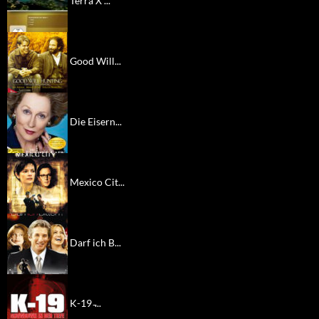
Terra X ...
Good Will...
Die Eisern...
Mexico Cit...
Darf ich B...
K-19 ̵...