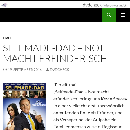
Zum
Inhalt
Suchen
dvdcheck – Wissen, was gut ist!
springen
PRIMÄR
MENÜ
DVD
SELFMADE-DAD – NOT
MACHT ERFINDERISCH
19. SEPTEMBER 2016
DVDCHECK
[Einleitung]
„Selfmade-Dad – Not macht
erfinderisch“ bringt uns Kevin Spacey
in einer vielleicht erst ungewöhnlich
anmutenden Rolle als Erfinder, und
als Versager bei der Aufgabe ein
Familienmensch zu sein. Regisseur