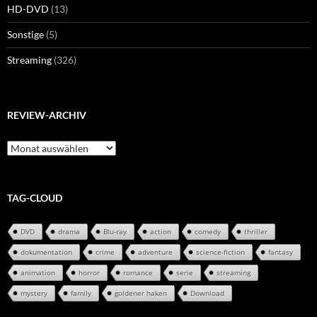
HD-DVD
(13)
Sonstige
(5)
Streaming
(326)
REVIEW-ARCHIV
Review-
Archiv
TAG-CLOUD
DVD
drama
Blu-ray
action
comedy
thriller
dokumentation
crime
adventure
science-fiction
fantasy
animation
horror
romance
serie
streaming
mystery
family
goldener haken
Download