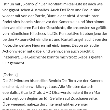
ist nun mit „Sicario 2“? Der Konflikt im Real-Life ist nach wie
vor gigantischen Ausmaßes. Auch Del Toro und Brolin sind
wieder mit von der Partie, Blunt leider nicht. Anstatt ihrer
findet sich Isabela Moner vor der Kamera ein und übernimmt
den weiblicheren Part der Geschichte, die ansonsten so gefüllt
von männlichen Klischees ist. Die Perspektive ist eben jene der
beiden Akteure Geheimdienst und Kartell, angehaucht von der
Note, die weitere Figuren mit einbringen. Davon ab ist die
Action wieder mit dabei und wenn, dann auch prächtig
inszeniert. Die Geschichte konnte mich trotz Skepsis greifen.
Gut gemacht.
[Technik]
Die 24 Minuten bis endlich Benicio Del Toro vor der Kamera
erscheint, sehen wirklich gut aus. Alle Minuten danach
ebenfalls. „Sicario 2“ als UHD Disc-Version steht ihren Mann
und sorgt von Beginn an für Gefallen auf Zuschauerseite.
Überwiegend, nahezu durchgehend gibt es weniger
farbenfrohe Gefilde vor die Augen, was dem Inhalt