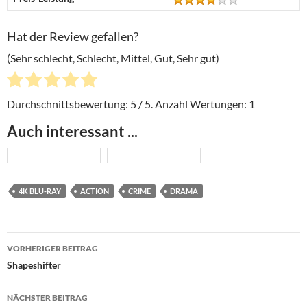
Hat der Review gefallen?
(Sehr schlecht, Schlecht, Mittel, Gut, Sehr gut)
Durchschnittsbewertung:
5
/ 5. Anzahl Wertungen:
1
Auch interessant ...
4K BLU-RAY
ACTION
CRIME
DRAMA
Beitragsnavigation
VORHERIGER BEITRAG
Shapeshifter
NÄCHSTER BEITRAG