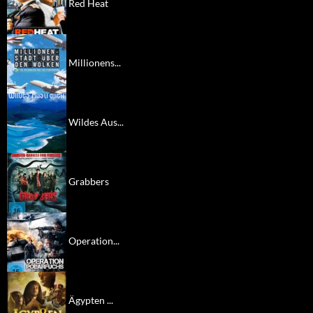
Red Heat
Millionens...
Wildes Aus...
Grabbers
Operation...
Ägypten ...