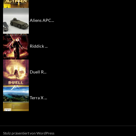
Aliens APC...
Riddick ...
Duell R...
Terra X ...
Stolz präsentiert von WordPress