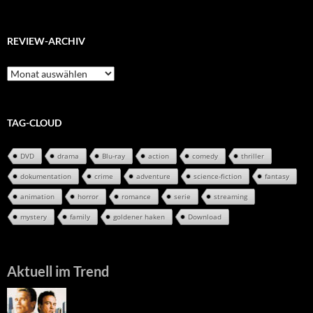
REVIEW-ARCHIV
Review-
Archiv
TAG-CLOUD
DVD
drama
Blu-ray
action
comedy
thriller
dokumentation
crime
adventure
science-fiction
fantasy
animation
horror
romance
serie
streaming
mystery
family
goldener haken
Download
Aktuell im Trend