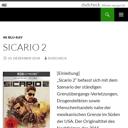
Zum
Inhalt
Suchen
dvdcheck – Wissen, was gut ist!
springen
PRIMÄR
MENÜ
4K BLU-RAY
SICARIO 2
10. DEZEMBER 2018
DVDCHECK
[Einleitung]
„Sicario 2“ befasst sich mit dem
Szenario der ständigen
Grenzübergangs-Verletzungen,
Drogendelikten sowie
Menschenhandels nahe der
mexikanischen Grenze im Süden
der USA. Der Originaltitel des
Nachfolgers des 2015