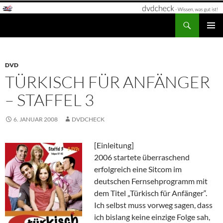
Zum
Inhalt
Suchen
dvdcheck – Wissen, was gut ist!
springen
PRIMÄR
MENÜ
DVD
TÜRKISCH FÜR ANFÄNGER
– STAFFEL 3
6. JANUAR 2008
DVDCHECK
[Einleitung]
2006 startete überraschend
erfolgreich eine Sitcom im
deutschen Fernsehprogramm mit
dem Titel „Türkisch für Anfänger“.
Ich selbst muss vorweg sagen, dass
ich bislang keine einzige Folge sah,