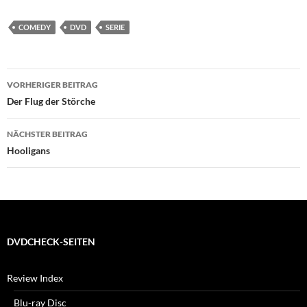
COMEDY
DVD
SERIE
Beitragsnavigation
VORHERIGER BEITRAG
Der Flug der Störche
NÄCHSTER BEITRAG
Hooligans
DVDCHECK-SEITEN
Review Index
Blu-ray Disc