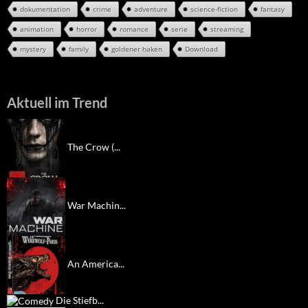
dokumentation
crime
adventure
science-fiction
fantasy
animation
horror
romance
serie
streaming
mystery
family
goldener haken
Download
Aktuell im Trend
The Crow (...
War Machin...
An America...
Die Stiefb...