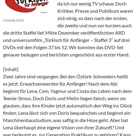
da ich nur wenig TV schaue. Doch
Kritiker, Presse und Publikum waren
sich einig, so dass nach der ersten,
Comedy/Serie
die zweite und nun vor kurzem auch
die dritte Staffel lief. Mitte Dezember veröffentlichten ARD
und universumfilm „Türkisch für Anfänger – Staffel 3″ auf drei
DVDs mit den Folgen 37 bis 52. Wir konnten das DVD-Set
genauer beäugen und berichten ungeschönt aus erster Hand.
[Inhalt]
Zwei Jahre sind vergangen. Bei den Öztürk-Schneiders heißt
es jetzt: Erwachsenwerden für Anfänger! Nach dem Abi
beginnt für Lena, Cem, Yagmur und Costa das Leben nach dem
Teenie-Stress. Doch Doris und Metin liegen falsch, wenn sie
glauben, dass ihre Kinder jetzt automatisch den Weg ins Glück
finden. Lena lässt sich von Doris bequatschen und beginnt ein
Maschinenbaustudium, was saftig in die Hose geht. Aber hat
Lena überhaupt eine eigene Vision von ihrer Zukunft? Und
was bedeutet es, zur Generation Praktikum zu gehören? Kann