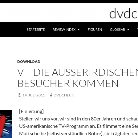
STARTSEITE
REVIEW INDEX
FIGUREN
GLOSSAR
DOWNLOAD
V – DIE AUSSERIRDISCHEN 
ESUCHER KOMMEN
14. JULI 2011
DVDCHECK
[Einleitung]
Stellen wir uns vor, wir sind in den 80er Jahren und scha
US-amerikanische TV-Programm an. Es flimmert eine Ser
Mattscheibe (selbstverständlich Röhre), sie trägt den re