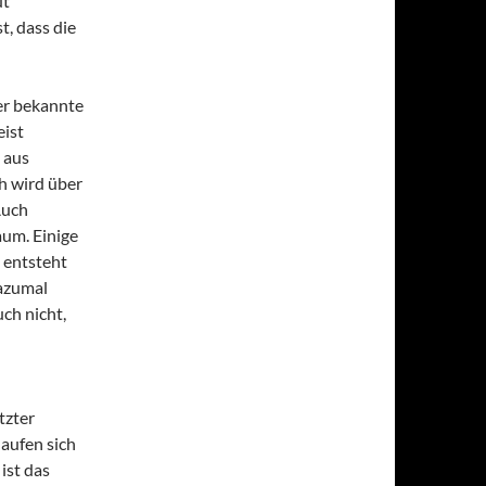
ut
t, dass die
er bekannte
eist
 aus
ch wird über
Auch
um. Einige
 entsteht
dazumal
uch nicht,
tzter
aufen sich
ist das