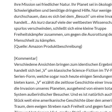
ihre Mission sei friedlicher Natur. Ihr Planet sei in ökolog
Schwierigkeiten und benötige dringend Hilfe. Nur wenig
durchschauen, dass es sich bei dem „Besuch“ um eine Inv
handelt… Als kurz darauf viele der weltbesten Wissenscha
spurlos verschwinden, schließt sich eine kleine Truppe
Freiheitskämpfer zusammen, um gegen die Ausrottung d
Menschheit zu kämpfen.
(Quelle: Amazon Produktbeschreibung)
[Kommentar]
Verschiedene Ansichten bringen zum identischen Ergebni
handelt sich bei „V“ um klassische Science-Fiction im TV
Serien-Form, welche sogar noch heute einigen Sendungen
bieten kann. „V“ erzählt die zeitlose Geschichte einer Invas
die Invasion unseres Planeten, ausgehend von einem tota
System außerirdischer Besucher. Und es ist natürlich auc
Stück weit eine amerikanische Geschichte über den amer
Traum, dem ewigen Streben nach Freiheit und gegen fasch