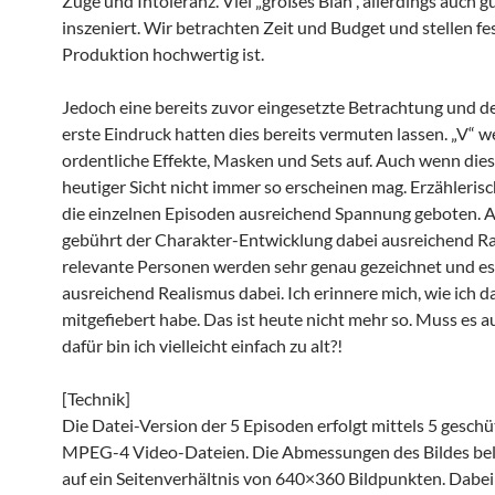
Züge und Intoleranz. Viel „großes Blah“, allerdings auch g
inszeniert. Wir betrachten Zeit und Budget und stellen fes
Produktion hochwertig ist.
Jedoch eine bereits zuvor eingesetzte Betrachtung und d
erste Eindruck hatten dies bereits vermuten lassen. „V“ w
ordentliche Effekte, Masken und Sets auf. Auch wenn dies
heutiger Sicht nicht immer so erscheinen mag. Erzähleris
die einzelnen Episoden ausreichend Spannung geboten. 
gebührt der Charakter-Entwicklung dabei ausreichend Ra
relevante Personen werden sehr genau gezeichnet und es
ausreichend Realismus dabei. Ich erinnere mich, wie ich 
mitgefiebert habe. Das ist heute nicht mehr so. Muss es a
dafür bin ich vielleicht einfach zu alt?!
[Technik]
Die Datei-Version der 5 Episoden erfolgt mittels 5 geschü
MPEG-4 Video-Dateien. Die Abmessungen des Bildes bel
auf ein Seitenverhältnis von 640×360 Bildpunkten. Dabei 