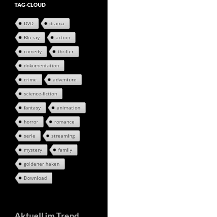
TAG-CLOUD
DVD
drama
Blu-ray
action
comedy
thriller
dokumentation
crime
adventure
science-fiction
fantasy
animation
horror
romance
serie
streaming
mystery
family
goldener haken
Download
Aktuell im Trend