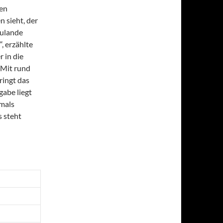
hen
 sieht, der
zulande
, erzählte
r in die
 Mit rund
ringt das
gabe liegt
amals
s steht