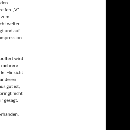
 den
eifen. „V“
, zum
icht weiter
gt und auf
Kompression
poltert wird
te mehrere
rlei Hinsicht
r anderen
us gut ist,
pringt nicht
ir gesagt.
vorhanden.