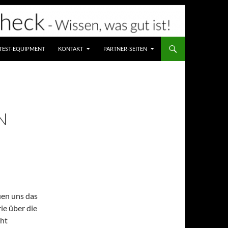
TEST-EQUIPMENT
KONTAKT
PARTNER-SEITEN
B
uen uns das
ie über die
cht