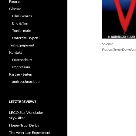
Figuren
Glossar
Film-Genres
Bild & Ton
Tonformate
Untertitel-Typen
Science-
Test-Equipment
Fiction/Serie/Downloa
Kontakt
Datenschutz
Impressum
Partner-Seiten
andreschnack.de
LETZTE REVIEWS
LEGO Star Wars Luke
Skywalker
Honey Trap: Derby
The American Experiment