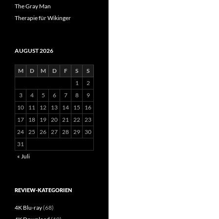
The Gray Man
Therapie für Wikinger
AUGUST 2026
M
D
M
D
F
S
S
1
2
3
4
5
6
7
8
9
10
11
12
13
14
15
16
17
18
19
20
21
22
23
24
25
26
27
28
29
30
31
« Juli
REVIEW-KATEGORIEN
4K Blu-ray
(68)