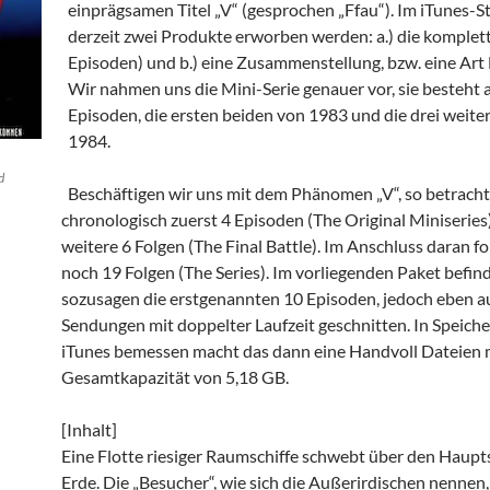
einprägsamen Titel „V“ (gesprochen „Ffau“). Im iTunes-
derzeit zwei Produkte erworben werden: a.) die komplett
Episoden) und b.) eine Zusammenstellung, bzw. eine Art 
Wir nahmen uns die Mini-Serie genauer vor, sie besteht 
Episoden, die ersten beiden von 1983 und die drei weite
1984.
d
Beschäftigen wir uns mit dem Phänomen „V“, so betracht
chronologisch zuerst 4 Episoden (The Original Miniserie
weitere 6 Folgen (The Final Battle). Im Anschluss daran f
noch 19 Folgen (The Series). Im vorliegenden Paket befin
sozusagen die erstgenannten 10 Episoden, jedoch eben a
Sendungen mit doppelter Laufzeit geschnitten. In Speiche
iTunes bemessen macht das dann eine Handvoll Dateien 
Gesamtkapazität von 5,18 GB.
[Inhalt]
Eine Flotte riesiger Raumschiffe schwebt über den Haupt
Erde. Die „Besucher“, wie sich die Außerirdischen nennen,