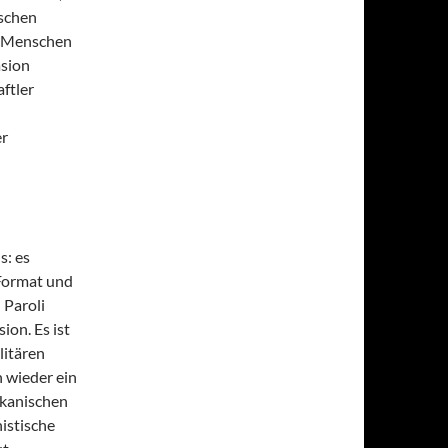
ischen
e Menschen
asion
ftler
er
s: es
-Format und
 Paroli
ion. Es ist
litären
h wieder ein
ikanischen
istische