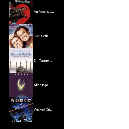
An America...
Die Stiefb...
Ein Tunnel...
Alien (Spe...
Wicked Cit...