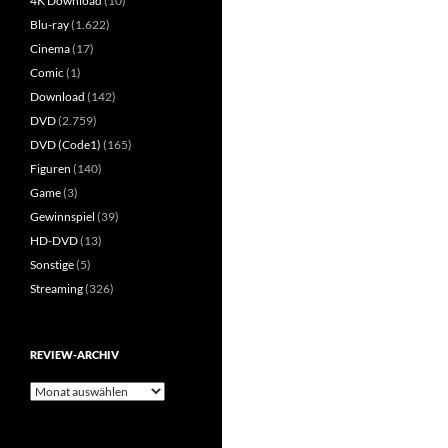
4K Download
(10)
Blu-ray
(1.622)
Cinema
(17)
Comic
(1)
Download
(142)
DVD
(2.759)
DVD (Code1)
(165)
Figuren
(140)
Game
(3)
Gewinnspiel
(39)
HD-DVD
(13)
Sonstige
(5)
Streaming
(326)
REVIEW-ARCHIV
Review-
Archiv