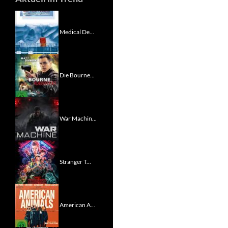
Medical De...
Die Bourne...
War Machin...
Stranger T...
American A...