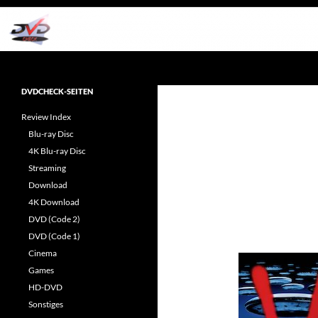
Zum
Inhalt
springen
Suchen
dvdcheck – Wissen, was gut ist!
Reviews rund ums Heimkino &
DVDCHECK-SEITEN
Popkultur
Review Index
Blu-ray Disc
4K Blu-ray Disc
Streaming
Download
4K Download
DVD (Code 2)
DVD (Code 1)
Cinema
Games
HD-DVD
Sonstiges