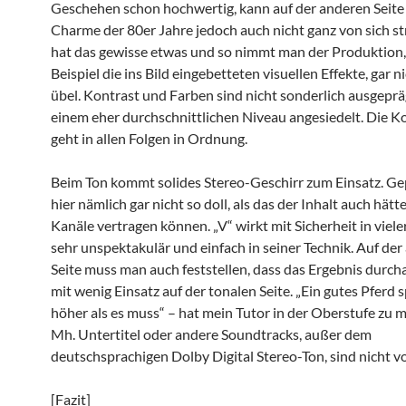
Geschehen schon hochwertig, kann auf der anderen Seite
Charme der 80er Jahre jedoch auch nicht ganz von sich str
hat das gewisse etwas und so nimmt man der Produktion
Beispiel die ins Bild eingebetteten visuellen Effekte, gar n
übel. Kontrast und Farben sind nicht sonderlich ausgeprä
einem eher durchschnittlichen Niveau angesiedelt. Die 
geht in allen Folgen in Ordnung.
Beim Ton kommt solides Stereo-Geschirr zum Einsatz. Ge
hier nämlich gar nicht so doll, als das der Inhalt auch hät
Kanäle vertragen können. „V“ wirkt mit Sicherheit in viele
sehr unspektakulär und einfach in seiner Technik. Auf de
Seite muss man auch feststellen, dass das Ergebnis durcha
mit wenig Einsatz auf der tonalen Seite. „Ein gutes Pferd s
höher als es muss“ – hat mein Tutor in der Oberstufe zu m
Mh. Untertitel oder andere Soundtracks, außer dem
deutschsprachigen Dolby Digital Stereo-Ton, sind nicht 
[Fazit]