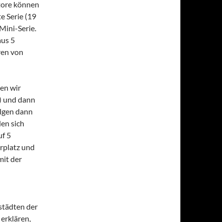
Store können
e Serie (19
Mini-Serie.
aus 5
ren von
en wir
s) und dann
olgen dann
den sich
uf 5
rplatz und
mit der
städten der
 erklären,