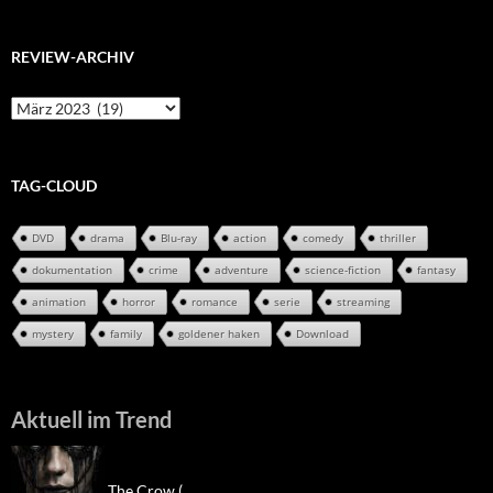
REVIEW-ARCHIV
Review-
Archiv
TAG-CLOUD
DVD
drama
Blu-ray
action
comedy
thriller
dokumentation
crime
adventure
science-fiction
fantasy
animation
horror
romance
serie
streaming
mystery
family
goldener haken
Download
Aktuell im Trend
The Crow (...