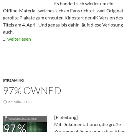
Es handelt sich wieder um ein
Offline-Material, welches sich an Fans richtet: zwei Original
gerollte Plakate zum erneuten Kinostart der 4K Version des
Titels am 4. April. Und genau bis dahin läuft diese Verlosung
auch.
Terminator 2 – Gewinnspiel
…
weiterlesen
→
STREAMING
97% OWNED
27. MÄRZ 2023
[Einleitung]
Mit Dokumentationen, die große
Zusammenhänge veranschaulichen,