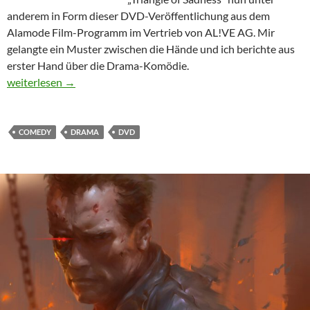
anderem in Form dieser DVD-Veröffentlichung aus dem
Alamode Film-Programm im Vertrieb von AL!VE AG. Mir
gelangte ein Muster zwischen die Hände und ich berichte aus
erster Hand über die Drama-Komödie.
Triangle of Sadness
weiterlesen
→
COMEDY
DRAMA
DVD