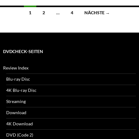
Beitragsnavigation
1
2
…
4
NÄCHSTE →
DVDCHECK-SEITEN
Review Index
Blu-ray Disc
4K Blu-ray Disc
Streaming
Download
4K Download
DVD (Code 2)