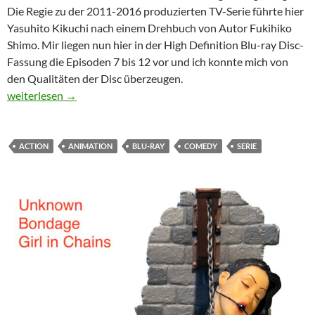
Die Regie zu der 2011-2016 produzierten TV-Serie führte hier
Yasuhito Kikuchi nach einem Drehbuch von Autor Fukihiko
Shimo. Mir liegen nun hier in der High Definition Blu-ray Disc-
Fassung die Episoden 7 bis 12 vor und ich konnte mich von
den Qualitäten der Disc überzeugen.
Infinite Stratos – Volume 2
weiterlesen
→
ACTION
ANIMATION
BLU-RAY
COMEDY
SERIE