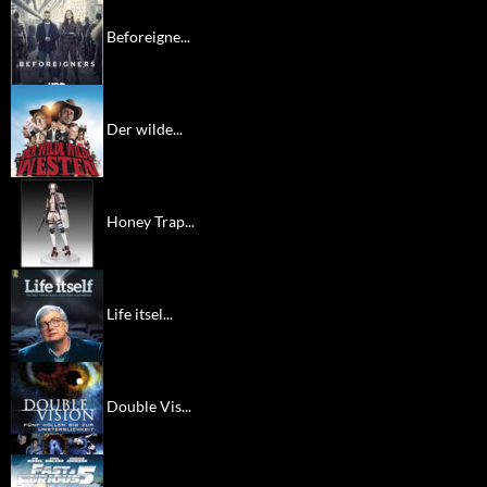
Beforeigne...
Der wilde...
Honey Trap...
Life itsel...
Double Vis...