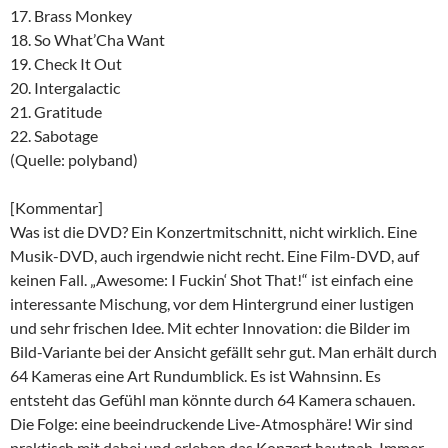
17. Brass Monkey
18. So What’Cha Want
19. Check It Out
20. Intergalactic
21. Gratitude
22. Sabotage
(Quelle: polyband)
[Kommentar]
Was ist die DVD? Ein Konzertmitschnitt, nicht wirklich. Eine
Musik-DVD, auch irgendwie nicht recht. Eine Film-DVD, auf
keinen Fall. „Awesome: I Fuckin‘ Shot That!“ ist einfach eine
interessante Mischung, vor dem Hintergrund einer lustigen
und sehr frischen Idee. Mit echter Innovation: die Bilder im
Bild-Variante bei der Ansicht gefällt sehr gut. Man erhält durch
64 Kameras eine Art Rundumblick. Es ist Wahnsinn. Es
entsteht das Gefühl man könnte durch 64 Kamera schauen.
Die Folge: eine beeindruckende Live-Atmosphäre! Wir sind
praktisch mit dabei und erleben das Konzert hautnah. Immer