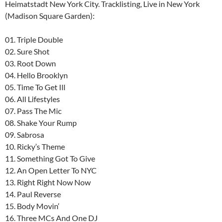
Heimatstadt New York City. Tracklisting, Live in New York
(Madison Square Garden):
01. Triple Double
02. Sure Shot
03. Root Down
04. Hello Brooklyn
05. Time To Get Ill
06. All Lifestyles
07. Pass The Mic
08. Shake Your Rump
09. Sabrosa
10. Ricky’s Theme
11. Something Got To Give
12. An Open Letter To NYC
13. Right Right Now Now
14. Paul Reverse
15. Body Movin‘
16. Three MCs And One DJ