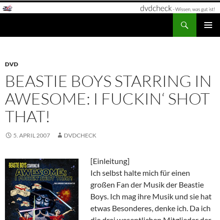
Zum
Inhalt
Suchen
dvdcheck – Wissen, was gut ist!
springen
PRIMÄR
MENÜ
DVD
BEASTIE BOYS STARRING IN
AWESOME: I FUCKIN‘ SHOT
THAT!
5. APRIL 2007
DVDCHECK
[Einleitung]
Ich selbst halte mich für einen
großen Fan der Musik der Beastie
Boys. Ich mag ihre Musik und sie hat
etwas Besonderes, denke ich. Da ich
die drei wesentlichen Mitglieder der