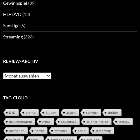
Gewinnspiel
(39)
HD-DVD
(13)
Sonstige
(5)
Streaming
(326)
REVIEW-ARCHIV
Review-
Archiv
TAG-CLOUD
DVD
drama
Blu-ray
action
comedy
thriller
dokumentation
crime
adventure
science-fiction
fantasy
animation
horror
romance
serie
streaming
mystery
family
goldener haken
Download