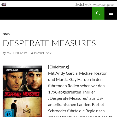
Zum
Inhalt
Suchen
dvdcheck – Wissen, was gut ist!
springen
PRIMÄR
MENÜ
DVD
DESPERATE MEASURES
26. JUNI 2012
DVDCHECK
[Einleitung]
Mit Andy Garcia, Michael Keaton
und Marcia Gay Harden in den
führenden Rollen sehen wir den
1998 abgedrehten Thriller
„Desperate Measures“ aus US-
amerikanischen Landen. Barbet
Schroeder führte die Regie nach
einem Drehbuch von David Klass. In