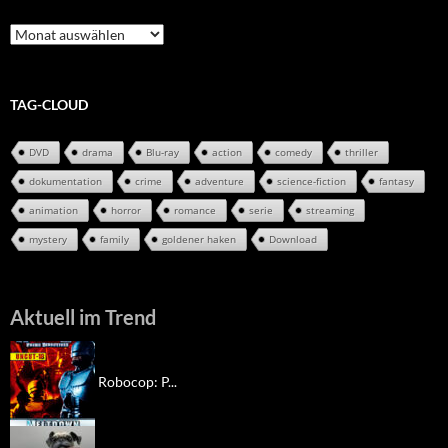
Review-
Archiv
TAG-CLOUD
DVD
drama
Blu-ray
action
comedy
thriller
dokumentation
crime
adventure
science-fiction
fantasy
animation
horror
romance
serie
streaming
mystery
family
goldener haken
Download
Aktuell im Trend
Robocop: P...