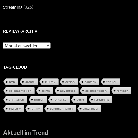
Streaming
(326)
REVIEW-ARCHIV
Review-
Archiv
TAG-CLOUD
DVD
drama
Blu-ray
action
comedy
thriller
dokumentation
crime
adventure
science-fiction
fantasy
animation
horror
romance
serie
streaming
mystery
family
goldener haken
Download
Aktuell im Trend