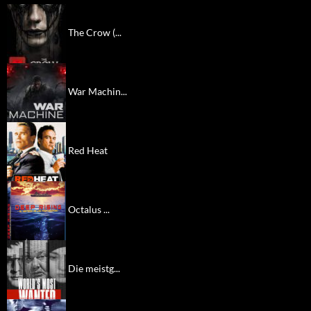
The Crow (...
War Machin...
Red Heat
Octalus ...
Die meistg...