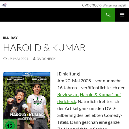
Zum
Inhalt
Suchen
dvdcheck – Wissen, was gut ist!
springen
PRIMÄR
MENÜ
BLU-RAY
HAROLD & KUMAR
19. MAI 2021
DVDCHECK
[Einleitung]
Am 20. Mai 2005 – vor nunmehr
16 Jahren – veröffentlichte ich den
Review zu „Harold & Kumar“ auf
dvdcheck
. Natürlich drehte sich
der Artikel ganz um den DVD-
Silberling des beliebten Comedy-
Titels. Dann geschah eine ganze
Zeit lang nichts in Sachen