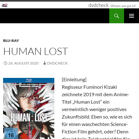
Zum
Inhalt
Suchen
dvdcheck – Wissen, was gut ist!
springen
PRIMÄR
MENÜ
BLU-RAY
HUMAN LOST
26. AUGUST 2020
DVDCHECK
[Einleitung]
Regisseur Fuminori Kizaki
zeichnete 2019 mit dem Anime-
Titel „Human Lost“ ein
vermeintlich weniger positives
Zukunftsbild. Eben so, wie es sich
für einen waschechten Science-
Fiction Film gehört, oder? Denn
dies ist kein Zeichentrickfilm für