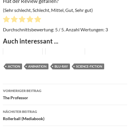
Hat der Review gefallen?
(Sehr schlecht, Schlecht, Mittel, Gut, Sehr gut)
Durchschnittsbewertung:
5
/ 5. Anzahl Wertungen:
3
Auch interessant ...
ACTION
ANIMATION
BLU-RAY
SCIENCE-FICTION
Beitragsnavigation
VORHERIGER BEITRAG
The Professor
NÄCHSTER BEITRAG
Rollerball (Mediabook)