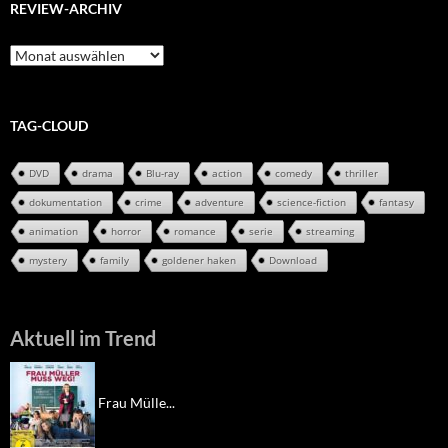
REVIEW-ARCHIV
Review-
Archiv
TAG-CLOUD
DVD
drama
Blu-ray
action
comedy
thriller
dokumentation
crime
adventure
science-fiction
fantasy
animation
horror
romance
serie
streaming
mystery
family
goldener haken
Download
Aktuell im Trend
Frau Mülle...