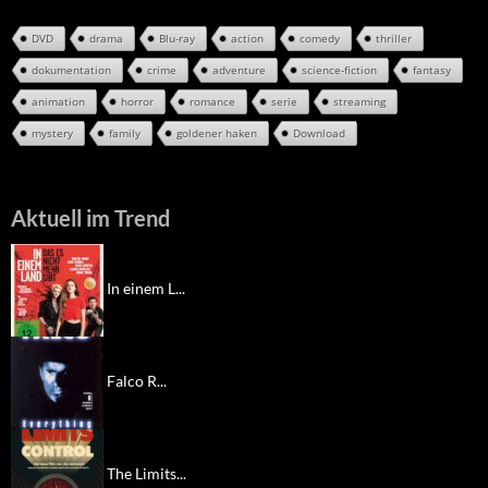
DVD
drama
Blu-ray
action
comedy
thriller
dokumentation
crime
adventure
science-fiction
fantasy
animation
horror
romance
serie
streaming
mystery
family
goldener haken
Download
Aktuell im Trend
In einem L...
Falco R...
The Limits...