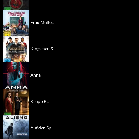
Frau Mülle...
Kingsman &...
Anna
Krupp R...
Auf den Sp...