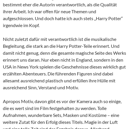
bestimmt eher die Autorin verantwortlich, als die Qualität
ihrer Arbeit. Ich war offen für neue Themen und
aufgeschlossen. Und doch hatte ich auch stets „Harry Potter“
irgendwie im Kopf.
Nicht zuletzt dafür mit verantwortlich ist die musikalische
Begleitung, die stark an die Harry Potter-Teile erinnert. Und
damit nicht genug, denn die gesamte magische Seite des Werks
erinnert uns daran. Nur eben nicht in England, sondern in den
USA in News York spielen die Geschehnisse dieses wirklich gut
erzählten Abenteuers. Die führenden Figuren sind dabei
allesamt ausreichend plastisch und erfüllen ihre Hülle mit
ausreichend Sinn, Verstand und Motiv.
Apropos Motiv, davon gibt es vor der Kamera auch so einige,
die es wert sind im Film festgehalten zu werden. Tolle
Aufnahmen, wunderbare Sets, Masken und Kostüme – eine
weitere Zutat für den Erfolg dieses Titels. Magie in der Luft
und eine tolle Zeit sind das Ergebnis daraus. Allerhand