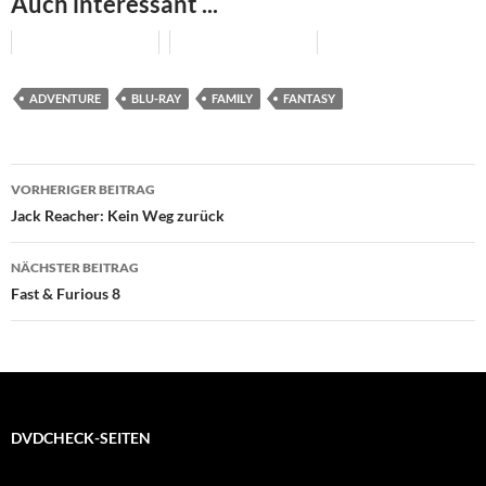
Auch interessant ...
ADVENTURE
BLU-RAY
FAMILY
FANTASY
Beitragsnavigation
VORHERIGER BEITRAG
Jack Reacher: Kein Weg zurück
NÄCHSTER BEITRAG
Fast & Furious 8
DVDCHECK-SEITEN