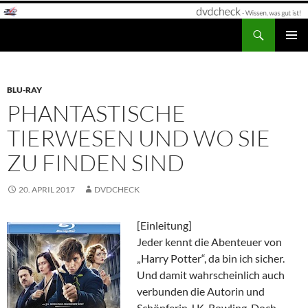
Zum
Inhalt
Suchen
dvdcheck – Wissen, was gut ist!
springen
PRIMÄR
MENÜ
BLU-RAY
PHANTASTISCHE
TIERWESEN UND WO SIE
ZU FINDEN SIND
20. APRIL 2017
DVDCHECK
[Einleitung]
Jeder kennt die Abenteuer von
„Harry Potter“, da bin ich sicher.
Und damit wahrscheinlich auch
verbunden die Autorin und
Schöpferin J.K. Rowling. Doch