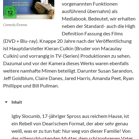
vorgenannten Funktionen
ausführend übernahm) als
Mediabook. Bedeutet, wir erhalten
Comedy/Drama
neben der Standard- auch die High
Definition Fassung des Films
(DVD + Blu-ray). Knappe 20 Jahre nach der Veröffentlichung
ist Hauptdarsteller Kieran Culkin (Bruder von Macaulay
Culkin) und vorrangig in TV-(Serien) Produktionen zu sehen.
Dazumal und vor der Kamera dieses Werks waren ebenfalls
weitere namhafte Mimen beteiligt. Darunter Susan Sarandon,
Jeff Goldblum, Claire Danes, Jared Harris, Amanda Peet, Ryan
Phillippe und Bill Pullman.
Inhalt
Igby Slocumb, 17-jähriger Spross aus reichem Hause, ist
ein Rebell von Dean‘schem Format, der aber sehr genau
weiß, was er zu tun hat: Nur weg von dieser Familie! Von
der pillenschlu­ckenden Mutter, dem schizophrenen Vater,