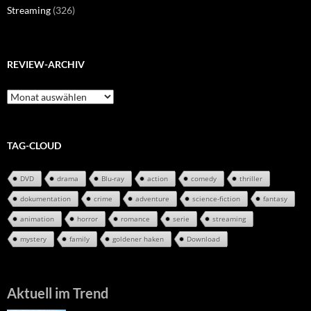
Streaming
(326)
REVIEW-ARCHIV
Review-
Archiv
TAG-CLOUD
DVD
drama
Blu-ray
action
comedy
thriller
dokumentation
crime
adventure
science-fiction
fantasy
animation
horror
romance
serie
streaming
mystery
family
goldener haken
Download
Aktuell im Trend