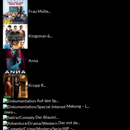
Frau Mülle...
Kingsman &...
Anna
Krupp R...
Auf den Sp...
Mekong – L...
Jawa ̵...
Der Blaumi...
Der mit de...
HIP –...