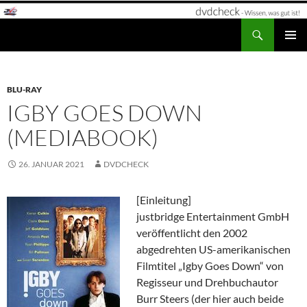
Zum
Inhalt
Suchen
dvdcheck – Wissen, was gut ist!
springen
PRIMÄR
MENÜ
BLU-RAY
IGBY GOES DOWN
(MEDIABOOK)
26. JANUAR 2021
DVDCHECK
[Einleitung]
justbridge Entertainment GmbH
veröffentlicht den 2002
abgedrehten US-amerikanischen
Filmtitel „Igby Goes Down“ von
Regisseur und Drehbuchautor
Burr Steers (der hier auch beide